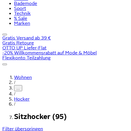
Bademode
Sport
Technik
% Sale
Marken
Gratis Versand ab 39 €
Gratis Retoure
OTTO UP Liefer-Flat
-20% Willkommensrabatt auf Mode & Möbel
Flexikonto Teilzahlung
Wohnen
/
...
/
Hocker
/
Sitzhocker (95)
Filter überspringen