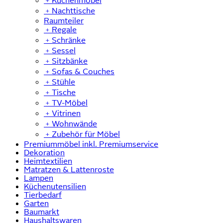
﹢
Küchenmöbel
﹢
Nachttische
Raumteiler
﹢
Regale
﹢
Schränke
﹢
Sessel
﹢
Sitzbänke
﹢
Sofas & Couches
﹢
Stühle
﹢
Tische
﹢
TV-Möbel
﹢
Vitrinen
﹢
Wohnwände
﹢
Zubehör für Möbel
Premiummöbel inkl. Premiumservice
Dekoration
Heimtextilien
Matratzen & Lattenroste
Lampen
Küchenutensilien
Tierbedarf
Garten
Baumarkt
Haushaltswaren