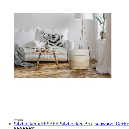
Sitzhocker »KESPER Sitzhocker-Box, schwarz« Deck
KESPER®