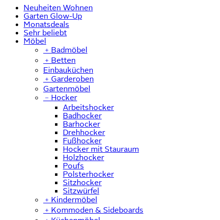
Neuheiten Wohnen
Garten Glow-Up
Monatsdeals
Sehr beliebt
Möbel
﹢
Badmöbel
﹢
Betten
Einbauküchen
﹢
Garderoben
Gartenmöbel
﹣
Hocker
Arbeitshocker
Badhocker
Barhocker
Drehhocker
Fußhocker
Hocker mit Stauraum
Holzhocker
Poufs
Polsterhocker
Sitzhocker
Sitzwürfel
﹢
Kindermöbel
﹢
Kommoden & Sideboards