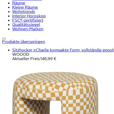
Räume
Kleine Räume
Wohntrends
Interior Horoskop
FSC®-zertifiziert
Qualitätssiegel
Wohnen-Marken
Produkte überspringen
Sitzhocker »Charlie kompakte Form, vollständig gepols
WOOOD
Aktueller Preis
146,99 €