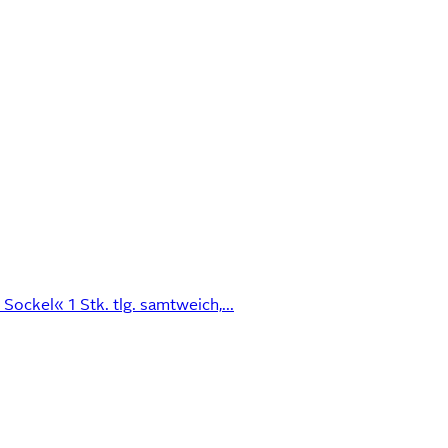
ockel« 1 Stk. tlg. samtweich,...