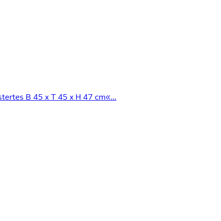
tertes B 45 x T 45 x H 47 cm«...