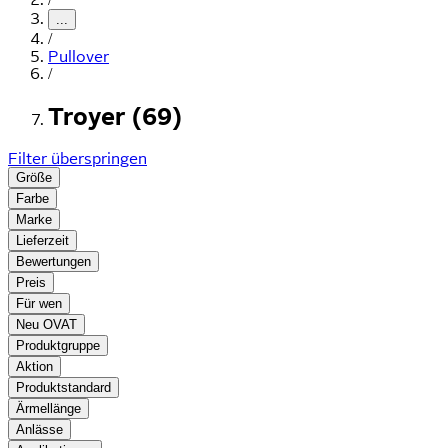
...
/
Pullover
/
Troyer (69)
Filter überspringen
Größe
Farbe
Marke
Lieferzeit
Bewertungen
Preis
Für wen
Neu OVAT
Produktgruppe
Aktion
Produktstandard
Ärmellänge
Anlässe