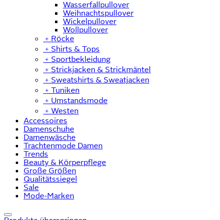
Wasserfallpullover
Weihnachtspullover
Wickelpullover
Wollpullover
﹢
Röcke
﹢
Shirts & Tops
﹢
Sportbekleidung
﹢
Strickjacken & Strickmäntel
﹢
Sweatshirts & Sweatjacken
﹢
Tuniken
﹢
Umstandsmode
﹢
Westen
Accessoires
Damenschuhe
Damenwäsche
Trachtenmode Damen
Trends
Beauty & Körperpflege
Große Größen
Qualitätssiegel
Sale
Mode-Marken