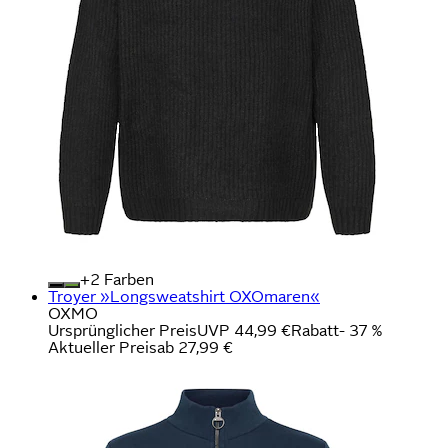
+
Farben
Troyer »Longsweatshirt OXOmaren«
OXMO
Ursprünglicher Preis
UVP 44,99 €
Rabatt
- 37 %
Aktueller Preis
ab
27,99 €