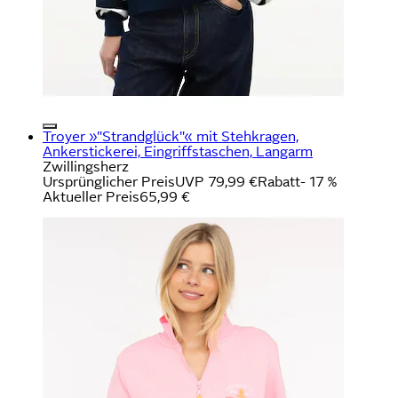
Troyer »"Strandglück"« mit Stehkragen,
Ankerstickerei, Eingriffstaschen, Langarm
Zwillingsherz
Ursprünglicher Preis
UVP 79,99 €
Rabatt
- 17 %
Aktueller Preis
65,99 €