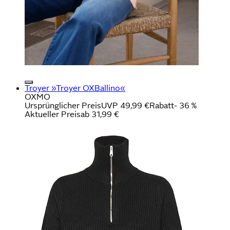
Troyer »Troyer OXBallino«
OXMO
Ursprünglicher Preis
UVP 49,99 €
Rabatt
- 36 %
Aktueller Preis
ab
31,99 €