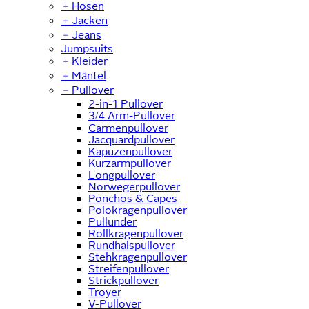
﹢
Hosen
﹢
Jacken
﹢
Jeans
Jumpsuits
﹢
Kleider
﹢
Mäntel
﹣
Pullover
2-in-1 Pullover
3/4 Arm-Pullover
Carmenpullover
Jacquardpullover
Kapuzenpullover
Kurzarmpullover
Longpullover
Norwegerpullover
Ponchos & Capes
Polokragenpullover
Pullunder
Rollkragenpullover
Rundhalspullover
Stehkragenpullover
Streifenpullover
Strickpullover
Troyer
V-Pullover