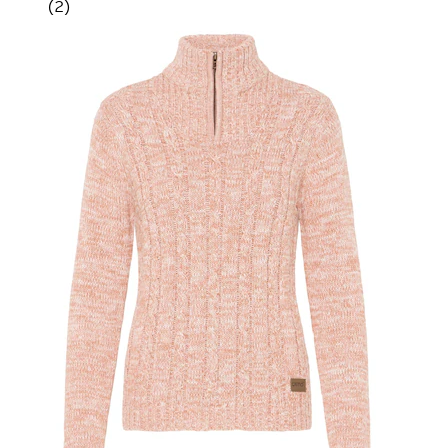
(
2
)