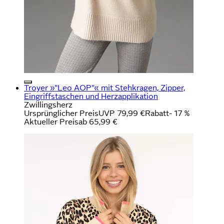
Troyer »"Leo AOP"« mit Stehkragen, Zipper,
Eingriffstaschen und Herzapplikation
Zwillingsherz
Ursprünglicher Preis
UVP 79,99 €
Rabatt
- 17 %
Aktueller Preis
ab
65,99 €