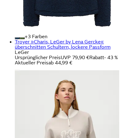
+
Farben
Troyer »Charis, LeGer by Lena Gercke«
überschnitten Schultern, lockere Passform
LeGer
Ursprünglicher Preis
UVP 79,90 €
Rabatt
- 43 %
Aktueller Preis
ab
44,99 €