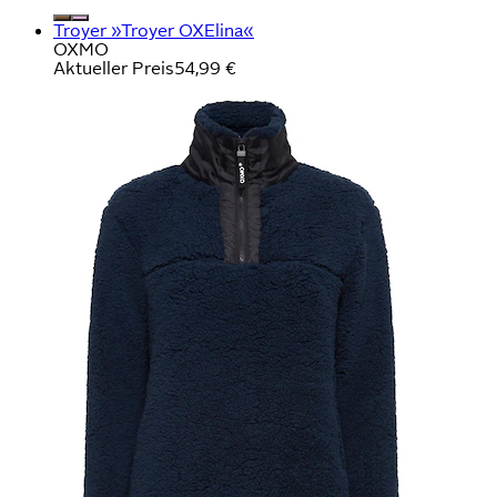
Troyer »Troyer OXElina«
OXMO
Aktueller Preis
54,99 €