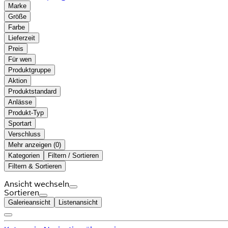
Marke
Größe
Farbe
Lieferzeit
Preis
Für wen
Produktgruppe
Aktion
Produktstandard
Anlässe
Produkt-Typ
Sportart
Verschluss
Mehr anzeigen (
)
Kategorien
Filtern / Sortieren
Filtern & Sortieren
Ansicht wechseln
Sortieren
Galerieansicht
Listenansicht