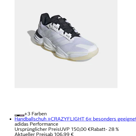
+
Farben
Handballschuh »CRAZYFLIGHT 6« besonders geeignet f
adidas Performance
Ursprünglicher Preis
UVP 150,00 €
Rabatt
- 28 %
Aktueller Preis
ab
106,99 €