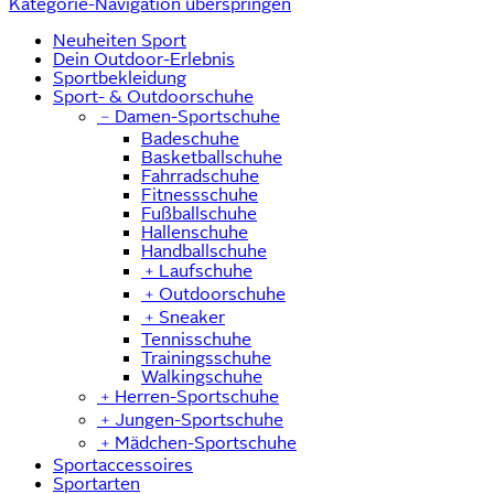
Kategorie-Navigation überspringen
Neuheiten Sport
Dein Outdoor-Erlebnis
Sportbekleidung
Sport- & Outdoorschuhe
﹣
Damen-Sportschuhe
Badeschuhe
Basketballschuhe
Fahrradschuhe
Fitnessschuhe
Fußballschuhe
Hallenschuhe
Handballschuhe
﹢
Laufschuhe
﹢
Outdoorschuhe
﹢
Sneaker
Tennisschuhe
Trainingsschuhe
Walkingschuhe
﹢
Herren-Sportschuhe
﹢
Jungen-Sportschuhe
﹢
Mädchen-Sportschuhe
Sportaccessoires
Sportarten