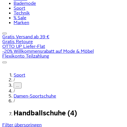
Bademode
Sport
Technik
% Sale
Marken
Gratis Versand ab 39 €
Gratis Retoure
OTTO UP Liefer-Flat
-20% Willkommensrabatt auf Mode & Möbel
Flexikonto Teilzahlung
Sport
/
...
/
Damen-Sportschuhe
/
Handballschuhe (4)
Filter überspringen