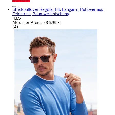
Strickpullover Regular Fit, Langarm, Pullover aus
Feinstrick, Baumwollmischung
H.I.S
Aktueller Preis
ab
36,99 €
(
4
)