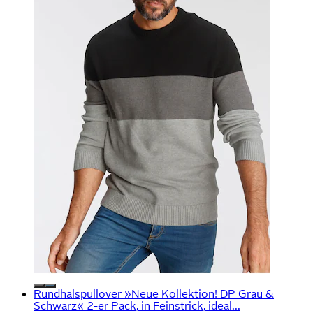
Rundhalspullover »Neue Kollektion! DP Grau &
Schwarz« 2-er Pack, in Feinstrick, ideal...