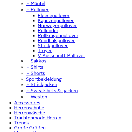
﹢
Mäntel
﹣
Pullover
Fleecepullover
Kapuzenpullover
Norwegerpullover
Pullunder
Rollkragenpullover
Rundhalspullover
Strickpullover
Troyer
V-Ausschnitt-Pullover
﹢
Sakkos
﹢
Shirts
﹢
Shorts
Sportbekleidung
﹢
Strickjacken
﹢
Sweatshirts & -jacken
﹢
Westen
Accessoires
Herrenschuhe
Herrenwäsche
Trachtenmode Herren
Trends
Große Größen