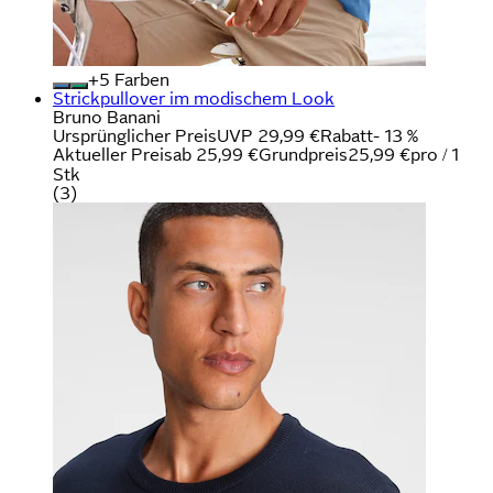
+
Farben
Strickpullover im modischem Look
Bruno Banani
Ursprünglicher Preis
UVP 29,99 €
Rabatt
- 13 %
Aktueller Preis
ab
25,99 €
Grundpreis
25,99 €
pro
/
1
Stk
(
3
)