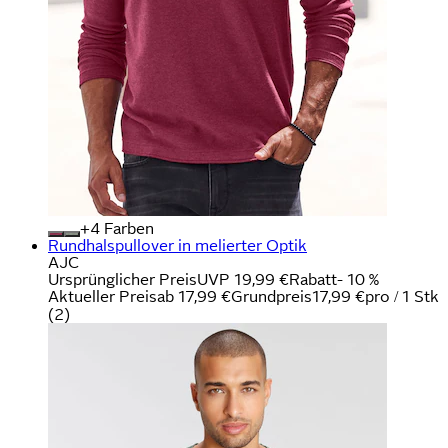
+
Farben
Rundhalspullover in melierter Optik
AJC
Ursprünglicher Preis
UVP 19,99 €
Rabatt
- 10 %
Aktueller Preis
ab
17,99 €
Grundpreis
17,99 €
pro
/
1 Stk
(
2
)