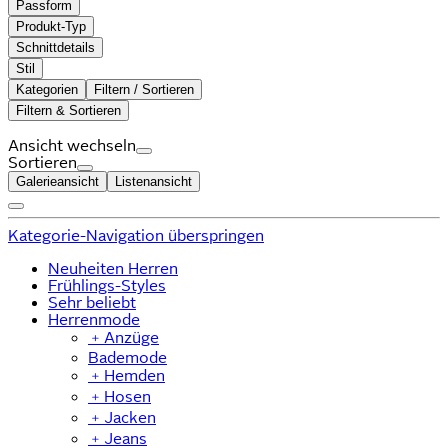
Passform
Produkt-Typ
Schnittdetails
Stil
Kategorien
Filtern / Sortieren
Filtern & Sortieren
Ansicht wechseln
Sortieren
Galerieansicht
Listenansicht
Kategorie-Navigation überspringen
Neuheiten Herren
Frühlings-Styles
Sehr beliebt
Herrenmode
﹢
Anzüge
Bademode
﹢
Hemden
﹢
Hosen
﹢
Jacken
﹢
Jeans