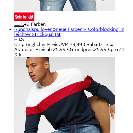
+
Farben
Rundhalspullover »neue Farben!« Colorblocking, in
leichter Strickqualität
H.I.S
Ursprünglicher Preis
UVP 29,99 €
Rabatt
- 13 %
Aktueller Preis
ab
25,99 €
Grundpreis
25,99 €
pro
/
1
Stk