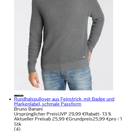
Rundhalspullover aus Feinstrick, mit Badge und
Markenlabel, schmale Passform
Bruno Banani
Ursprünglicher Preis
UVP 29,99 €
Rabatt
- 13 %
Aktueller Preis
ab
25,99 €
Grundpreis
25,99 €
pro
/
1
Stk
(
4
)