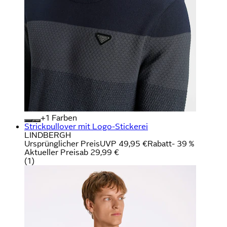
+
Farben
Strickpullover mit Logo-Stickerei
LINDBERGH
Ursprünglicher Preis
UVP 49,95 €
Rabatt
- 39 %
Aktueller Preis
ab
29,99 €
(
1
)