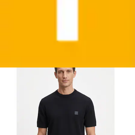
+
Farben
Kurzarmpullover »Kanacho« mit Kaschmir-Anteil,
Rundhals
BOSS ORANGE
Ursprünglicher Preis
UVP 119,95 €
Rabatt
- 51,96 €
Aktueller Preis
ab
67,99 €