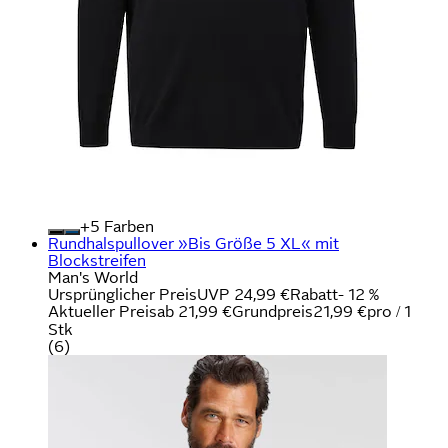
+
Farben
Rundhalspullover »Bis Größe 5 XL« mit
Blockstreifen
Man's World
Ursprünglicher Preis
UVP 24,99 €
Rabatt
- 12 %
Aktueller Preis
ab
21,99 €
Grundpreis
21,99 €
pro
/
1
Stk
(
6
)