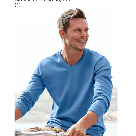
(
1
)