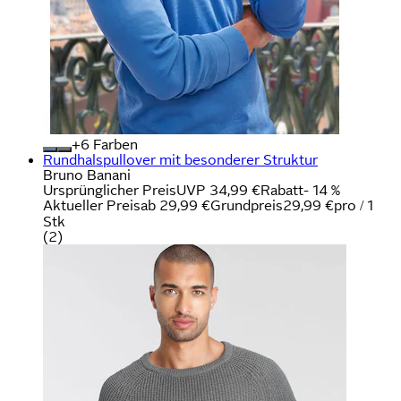
+
Farben
Rundhalspullover mit besonderer Struktur
Bruno Banani
Ursprünglicher Preis
UVP 34,99 €
Rabatt
- 14 %
Aktueller Preis
ab
29,99 €
Grundpreis
29,99 €
pro
/
1
Stk
(
2
)