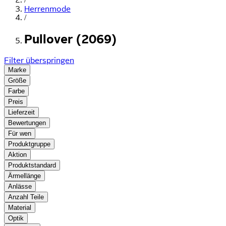
Herrenmode
/
Pullover (2069)
Filter überspringen
Marke
Größe
Farbe
Preis
Lieferzeit
Bewertungen
Für wen
Produktgruppe
Aktion
Produktstandard
Ärmellänge
Anlässe
Anzahl Teile
Material
Optik