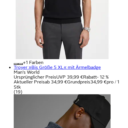
+
Farben
Troyer »Bis Größe 5 XL« mit Ärmelbadge
Man's World
Ursprünglicher Preis
UVP 39,99 €
Rabatt
- 12 %
Aktueller Preis
ab
34,99 €
Grundpreis
34,99 €
pro
/
1
Stk
(
19
)