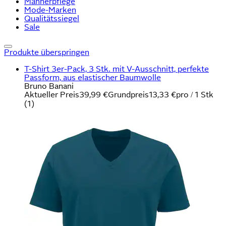
Männerpflege
Mode-Marken
Qualitätssiegel
Sale
Produkte überspringen
T-Shirt 3er-Pack, 3 Stk. mit V-Ausschnitt, perfekte
Passform, aus elastischer Baumwolle
Bruno Banani
Aktueller Preis
39,99 €
Grundpreis
13,33 €
pro
/
1 Stk
(
1
)