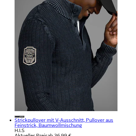
Strickpullover mit V-Ausschnitt, Pullover aus
Feinstrick, Baumwollmischung
H.I.S
Aktueller Preis
ab
36,99 €