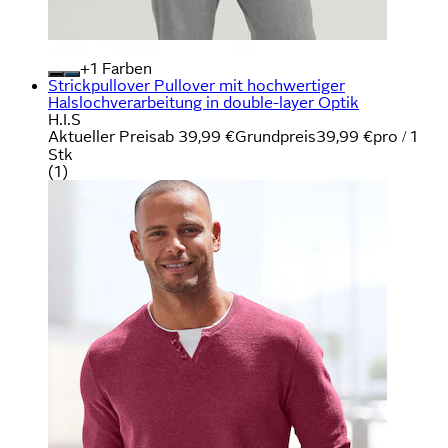
+
Farben
Strickpullover Pullover mit hochwertiger
Halslochverarbeitung in double-layer Optik
H.I.S
Aktueller Preis
ab
39,99 €
Grundpreis
39,99 €
pro
/
1
Stk
(
1
)