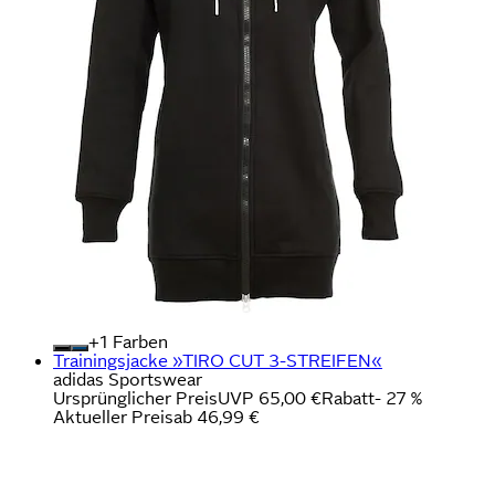
+
Farben
Trainingsjacke »TIRO CUT 3-STREIFEN«
adidas Sportswear
Ursprünglicher Preis
UVP 65,00 €
Rabatt
- 27 %
Aktueller Preis
ab
46,99 €