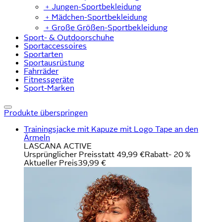
﹢
Jungen-Sportbekleidung
﹢
Mädchen-Sportbekleidung
﹢
Große Größen-Sportbekleidung
Sport- & Outdoorschuhe
Sportaccessoires
Sportarten
Sportausrüstung
Fahrräder
Fitnessgeräte
Sport-Marken
Produkte überspringen
Trainingsjacke mit Kapuze mit Logo Tape an den
Ärmeln
LASCANA ACTIVE
Ursprünglicher Preis
statt 49,99 €
Rabatt
- 20 %
Aktueller Preis
39,99 €