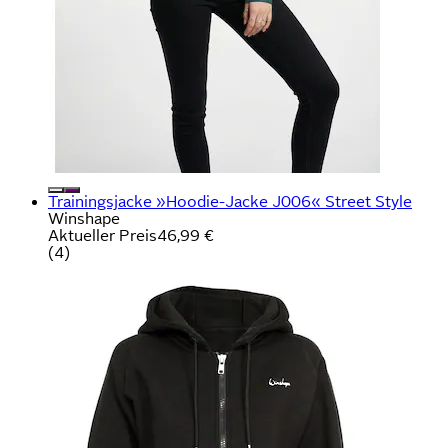
Trainingsjacke »Hoodie-Jacke J006« Street Style
Winshape
Aktueller Preis
46,99 €
(
4
)