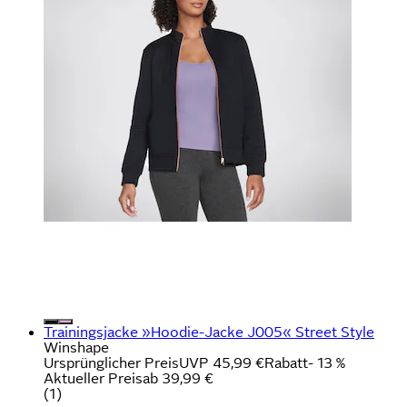
Trainingsjacke »Hoodie-Jacke J005« Street Style
Winshape
Ursprünglicher Preis
UVP 45,99 €
Rabatt
- 13 %
Aktueller Preis
ab
39,99 €
(
1
)