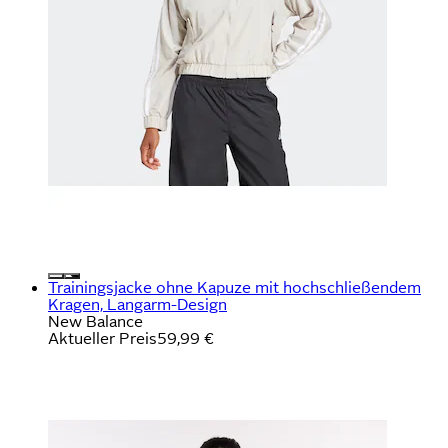
Trainingsjacke ohne Kapuze mit hochschließendem
Kragen, Langarm-Design
New Balance
Aktueller Preis
59,99 €