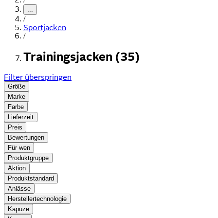
...
/
Sportjacken
/
Trainingsjacken (35)
Filter überspringen
Größe
Marke
Farbe
Lieferzeit
Preis
Bewertungen
Für wen
Produktgruppe
Aktion
Produktstandard
Anlässe
Herstellertechnologie
Kapuze