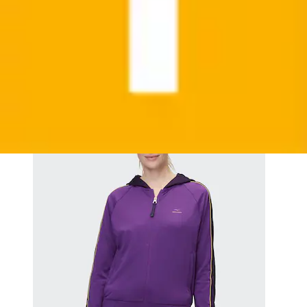
Trainingsjacke »JACKE GWENDOLYN« aus Polyester
und Elasthan, in den Größen XS bis XL
Venice Beach
Aktueller Preis
69,99 €