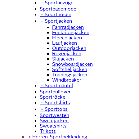
﹢
Sportanzüge
Sportbademode
﹢
Sporthosen
﹣
Sportjacken
Fahrradjacken
Funktionsjacken
Fleecejacken
Laufjacken
Outdoorjacken
Regenjacken
Skijacken
Snowboardjacken
Softshelljacken
Trainingsjacken
Windbreaker
﹢
Sportmäntel
Sportpullover
Sportröcke
﹢
Sportshirts
﹢
Sporttops
Sportwesten
Sweatjacken
Sweatshirts
Trikots
﹢
Herren-Sportbekleidung