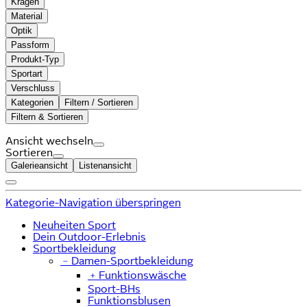
Kragen
Material
Optik
Passform
Produkt-Typ
Sportart
Verschluss
Kategorien
Filtern / Sortieren
Filtern & Sortieren
Ansicht wechseln
Sortieren
Galerieansicht
Listenansicht
Kategorie-Navigation überspringen
Neuheiten Sport
Dein Outdoor-Erlebnis
Sportbekleidung
﹣
Damen-Sportbekleidung
﹢
Funktionswäsche
Sport-BHs
Funktionsblusen