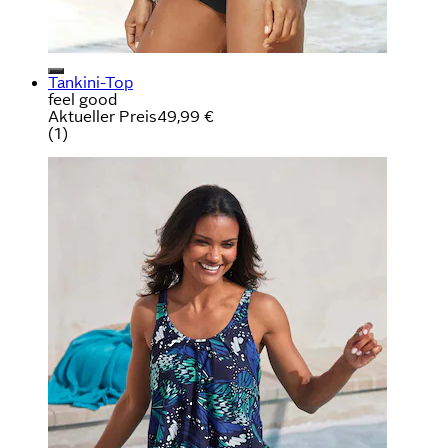
Tankini-Top
feel good
Aktueller Preis
49,99 €
(
1
)