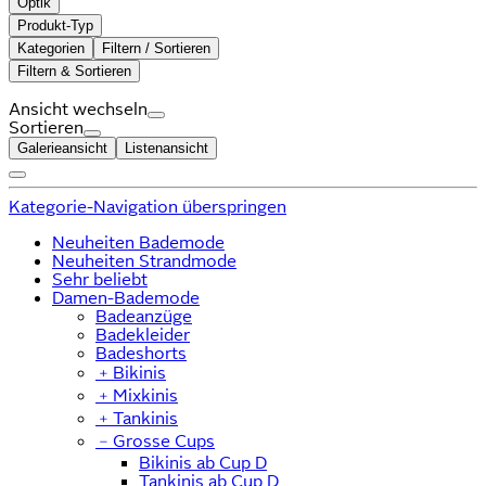
Optik
Produkt-Typ
Kategorien
Filtern / Sortieren
Filtern & Sortieren
Ansicht wechseln
Sortieren
Galerieansicht
Listenansicht
Kategorie-Navigation überspringen
Neuheiten Bademode
Neuheiten Strandmode
Sehr beliebt
Damen-Bademode
Badeanzüge
Badekleider
Badeshorts
﹢
Bikinis
﹢
Mixkinis
﹢
Tankinis
﹣
Grosse Cups
Bikinis ab Cup D
Tankinis ab Cup D