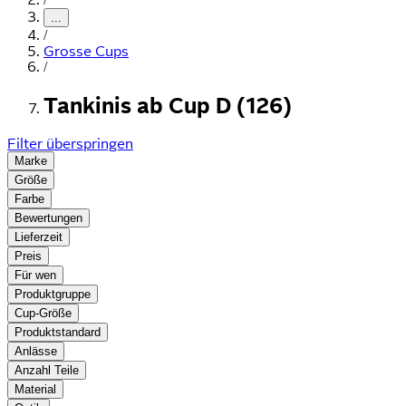
...
/
Grosse Cups
/
Tankinis ab Cup D (126)
Filter überspringen
Marke
Größe
Farbe
Bewertungen
Lieferzeit
Preis
Für wen
Produktgruppe
Cup-Größe
Produktstandard
Anlässe
Anzahl Teile
Material