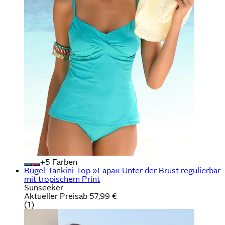
+
Farben
Bügel-Tankini-Top »Lapa« Unter der Brust regulierbar
mit tropischem Print
Sunseeker
Aktueller Preis
ab
57,99 €
(
1
)