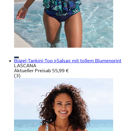
Bügel-Tankini-Top »Salsa« mit tollem Blumenprint
LASCANA
Aktueller Preis
ab
55,99 €
(
3
)