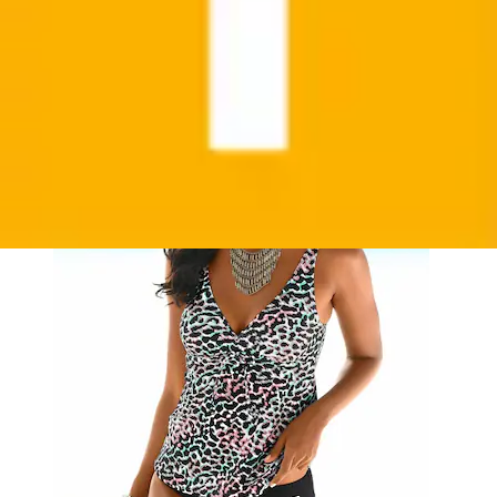
Bügel-Tankini mit gemustertem Print
Venice Beach
Aktueller Preis
ab
69,99 €