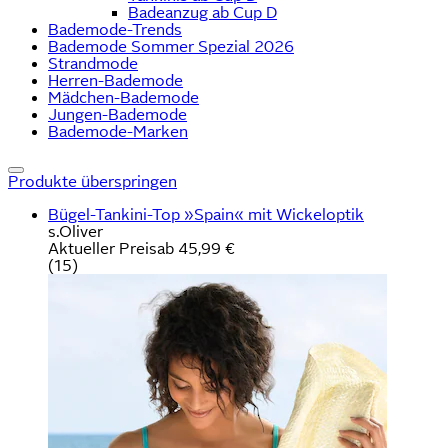
Badeanzug ab Cup D
Bademode-Trends
Bademode Sommer Spezial 2026
Strandmode
Herren-Bademode
Mädchen-Bademode
Jungen-Bademode
Bademode-Marken
Produkte überspringen
Bügel-Tankini-Top »Spain« mit Wickeloptik
s.Oliver
Aktueller Preis
ab
45,99 €
(
15
)