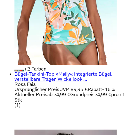
+
Farben
Bügel-Tankini-Top »Maily« integrierte Bügel,
verstellbare Träger, Wickellook,...
Rosa Faia
Ursprünglicher Preis
UVP 89,95 €
Rabatt
- 16 %
Aktueller Preis
ab
74,99 €
Grundpreis
74,99 €
pro
/
1
Stk
(
1
)