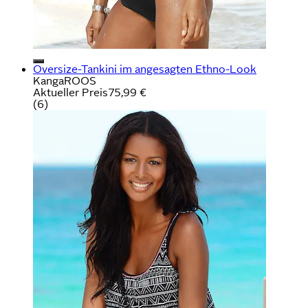
Oversize-Tankini im angesagten Ethno-Look
KangaROOS
Aktueller Preis
75,99 €
(
6
)