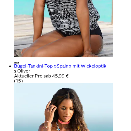
Bügel-Tankini-Top »Spain« mit Wickeloptik
s.Oliver
Aktueller Preis
ab
45,99 €
(
15
)