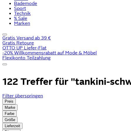
Bademode
Sport
Technik
% Sale
Marken
Gratis Versand ab 39 €
Gratis Retoure
OTTO UP Liefer-Flat
-20% Willkommensrabatt auf Mode & Möbel
Flexikonto Teilzahlung
122 Treffer für
"tankini-sch
Filter überspringen
Preis
Marke
Farbe
Größe
Lieferzeit