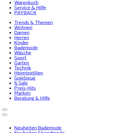
Warenkorb
Service & Hilfe
PAYBACK
Trends & Themen
Wohnen
Damen
Herren
Kinder
Bademode
Wäsche
Sport
Garten
Technik
Heimtextilien
Spielzeug
% Sale
Preis-Hits
Marken
Beratung & Hilfe
Neuheiten Bademode
Neuheiten Strandmode