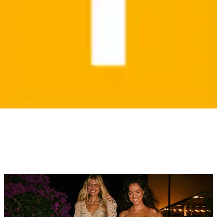
Bikini »Maia«
Mehr Animal Print
Metallic-Momente: Bademode mit
schimmernden Akzenten