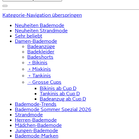
Kategorie-Navigation überspringen
Neuheiten Bademode
Neuheiten Strandmode
Sehr beliebt
Damen-Bademode
Badeanzüge
Badekleider
Badeshorts
﹢
Bikinis
﹢
Mixkinis
﹢
Tankinis
﹣
Grosse Cups
Bikinis ab Cup D
Tankinis ab Cup D
Badeanzug ab Cup D
Bademode-Trends
Bademode Sommer Spezial 2026
Strandmode
Herren-Bademode
Mädchen-Bademode
Jungen-Bademode
Bademode-Marken