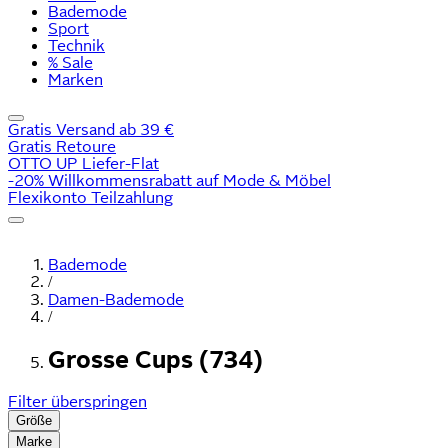
Bademode
Sport
Technik
% Sale
Marken
Gratis Versand ab 39 €
Gratis Retoure
OTTO UP Liefer-Flat
-20% Willkommensrabatt auf Mode & Möbel
Flexikonto Teilzahlung
Bademode
/
Damen-Bademode
/
Grosse Cups (734)
Filter überspringen
Größe
Marke