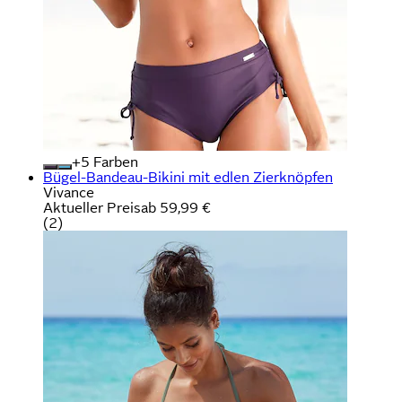
+
Farben
Bügel-Bandeau-Bikini mit edlen Zierknöpfen
Vivance
Aktueller Preis
ab
59,99 €
(
2
)