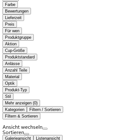
Farbe
Bewertungen
Lieferzeit
Preis
Für wen
Produktgruppe
Aktion
Cup-Größe
Produktstandard
Anlässe
Anzahl Teile
Material
Optik
Produkt-Typ
Stil
Mehr anzeigen (
)
Kategorien
Filtern / Sortieren
Filtern & Sortieren
Ansicht wechseln
Sortieren
Galerieansicht
Listenansicht