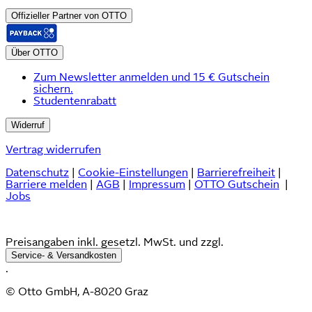
Offizieller Partner von OTTO
Über OTTO
Zum Newsletter anmelden und 15 € Gutschein
sichern.
Studentenrabatt
Widerruf
Vertrag widerrufen
Datenschutz
|
Cookie-Einstellungen
|
Barrierefreiheit
|
Barriere melden
|
AGB
|
Impressum
|
OTTO Gutschein
|
Jobs
Preisangaben inkl. gesetzl. MwSt. und zzgl.
Service- & Versandkosten
.
© Otto GmbH, A-8020 Graz