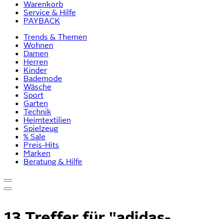
Warenkorb
Service & Hilfe
PAYBACK
Trends & Themen
Wohnen
Damen
Herren
Kinder
Bademode
Wäsche
Sport
Garten
Technik
Heimtextilien
Spielzeug
% Sale
Preis-Hits
Marken
Beratung & Hilfe
13 Treffer für
"adidas-