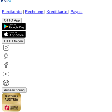
Flexikonto
|
Rechnung
|
Kreditkarte
|
Paypal
OTTO App
OTTO folgen
Auszeichnung