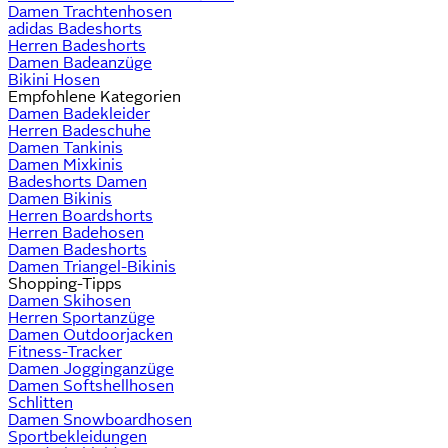
Damen Trachtenhosen
adidas Badeshorts
Herren Badeshorts
Damen Badeanzüge
Bikini Hosen
Empfohlene Kategorien
Damen Badekleider
Herren Badeschuhe
Damen Tankinis
Damen Mixkinis
Badeshorts Damen
Damen Bikinis
Herren Boardshorts
Herren Badehosen
Damen Badeshorts
Damen Triangel-Bikinis
Shopping-Tipps
Damen Skihosen
Herren Sportanzüge
Damen Outdoorjacken
Fitness-Tracker
Damen Jogginganzüge
Damen Softshellhosen
Schlitten
Damen Snowboardhosen
Sportbekleidungen