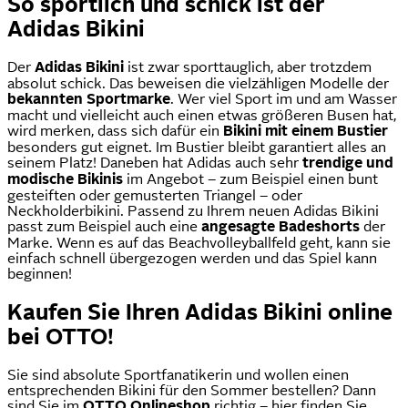
So sportlich und schick ist der
Adidas Bikini
Der
Adidas Bikini
ist zwar sporttauglich, aber trotzdem
absolut schick. Das beweisen die vielzähligen Modelle der
bekannten Sportmarke
. Wer viel Sport im und am Wasser
macht und vielleicht auch einen etwas größeren Busen hat,
wird merken, dass sich dafür ein
Bikini mit einem Bustier
besonders gut eignet. Im Bustier bleibt garantiert alles an
seinem Platz! Daneben hat Adidas auch sehr
trendige und
modische Bikinis
im Angebot – zum Beispiel einen bunt
gesteiften oder gemusterten Triangel – oder
Neckholderbikini. Passend zu Ihrem neuen Adidas Bikini
passt zum Beispiel auch eine
angesagte Badeshorts
der
Marke. Wenn es auf das Beachvolleyballfeld geht, kann sie
einfach schnell übergezogen werden und das Spiel kann
beginnen!
Kaufen Sie Ihren Adidas Bikini online
bei OTTO!
Sie sind absolute Sportfanatikerin und wollen einen
entsprechenden Bikini für den Sommer bestellen? Dann
sind Sie im
OTTO Onlineshop
richtig – hier finden Sie