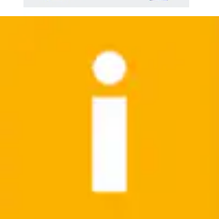
Bustier-Bikini »TRIANGLE BIKINI SET MIT 2-WEGE-
VERSTELLBAREN TRÄGERN«
adidas Performance
Aktueller Preis
44,99 €