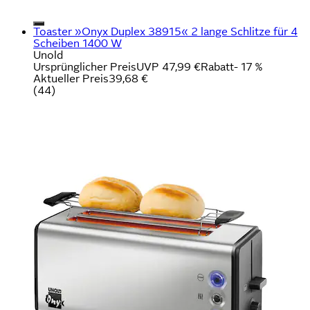
Toaster »Onyx Duplex 38915« 2 lange Schlitze für 4
Scheiben 1400 W
Unold
Ursprünglicher Preis
UVP 47,99 €
Rabatt
- 17 %
Aktueller Preis
39,68 €
(
44
)