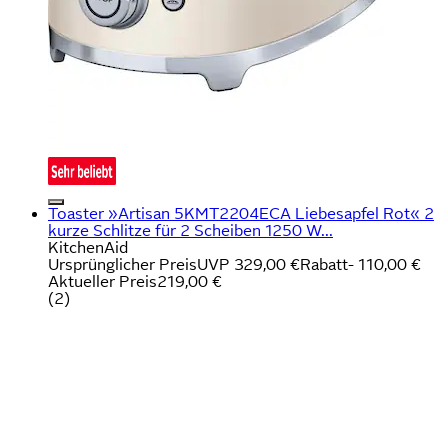
Toaster »Artisan 5KMT2204ECA Liebesapfel Rot« 2
kurze Schlitze für 2 Scheiben 1250 W...
KitchenAid
Ursprünglicher Preis
UVP 329,00 €
Rabatt
- 110,00 €
Aktueller Preis
219,00 €
(
2
)