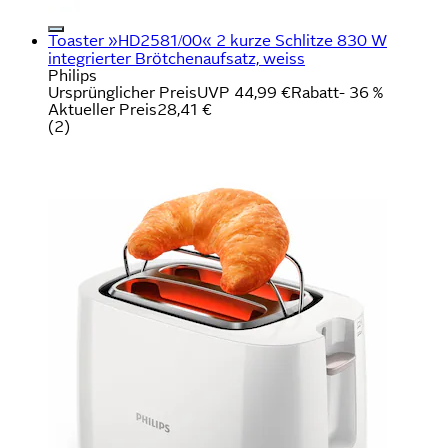
Toaster »HD2581/00« 2 kurze Schlitze 830 W
integrierter Brötchenaufsatz, weiss
Philips
Ursprünglicher Preis
UVP 44,99 €
Rabatt
- 36 %
Aktueller Preis
28,41 €
(
2
)