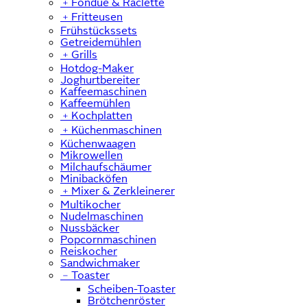
﹢
Fondue & Raclette
﹢
Fritteusen
Frühstückssets
Getreidemühlen
﹢
Grills
Hotdog-Maker
Joghurtbereiter
Kaffeemaschinen
Kaffeemühlen
﹢
Kochplatten
﹢
Küchenmaschinen
Küchenwaagen
Mikrowellen
Milchaufschäumer
Minibacköfen
﹢
Mixer & Zerkleinerer
Multikocher
Nudelmaschinen
Nussbäcker
Popcornmaschinen
Reiskocher
Sandwichmaker
﹣
Toaster
Scheiben-Toaster
Brötchenröster