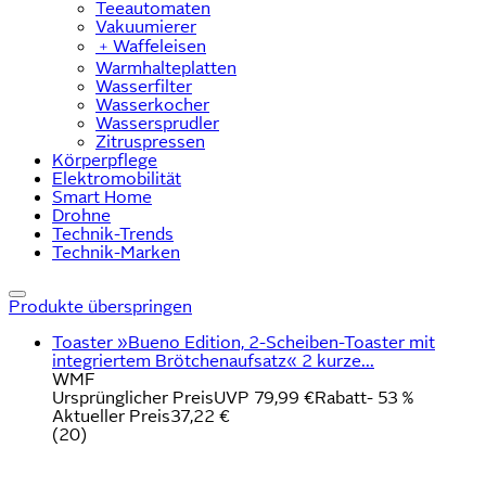
Teeautomaten
Vakuumierer
﹢
Waffeleisen
Warmhalteplatten
Wasserfilter
Wasserkocher
Wassersprudler
Zitruspressen
Körperpflege
Elektromobilität
Smart Home
Drohne
Technik-Trends
Technik-Marken
Produkte überspringen
Toaster »Bueno Edition, 2-Scheiben-Toaster mit
integriertem Brötchenaufsatz« 2 kurze...
WMF
Ursprünglicher Preis
UVP 79,99 €
Rabatt
- 53 %
Aktueller Preis
37,22 €
(
20
)