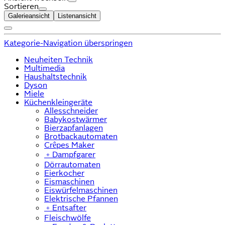
Sortieren
Galerieansicht
Listenansicht
Kategorie-Navigation überspringen
Neuheiten Technik
Multimedia
Haushaltstechnik
Dyson
Miele
Küchenkleingeräte
Allesschneider
Babykostwärmer
Bierzapfanlagen
Brotbackautomaten
Crêpes Maker
﹢
Dampfgarer
Dörrautomaten
Eierkocher
Eismaschinen
Eiswürfelmaschinen
Elektrische Pfannen
﹢
Entsafter
Fleischwölfe