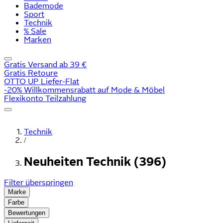
Bademode
Sport
Technik
% Sale
Marken
Gratis Versand ab 39 €
Gratis Retoure
OTTO UP Liefer-Flat
-20% Willkommensrabatt auf Mode & Möbel
Flexikonto Teilzahlung
Technik
/
Neuheiten Technik (396)
Filter überspringen
Marke
Farbe
Bewertungen