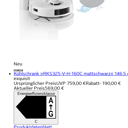
Neu
Kühlschrank »RKS325-V-H-160C mattschwarz« 146,5 cm
exquisit
Ursprünglicher Preis
UVP 759,00 €
Rabatt
- 190,00 €
Aktueller Preis
569,00 €
Energieeffizienzklasse
C
Produktdatenblatt