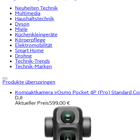
Neuheiten Technik
Multimedia
Haushaltstechnik
Dyson
Miele
Küchenkleingeräte
Körperpflege
Elektromobilität
Smart Home
Drohne
Technik-Trends
Technik-Marken
Produkte überspringen
Kompaktkamera »Osmo Pocket 4P (Pro) Standard Combo«
DJI
Aktueller Preis
599,00 €