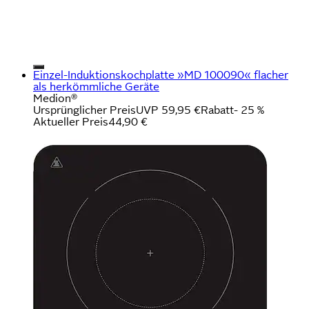
Einzel-Induktionskochplatte »MD 100090« flacher
als herkömmliche Geräte
Medion®
Ursprünglicher Preis
UVP 59,95 €
Rabatt
- 25 %
Aktueller Preis
44,90 €