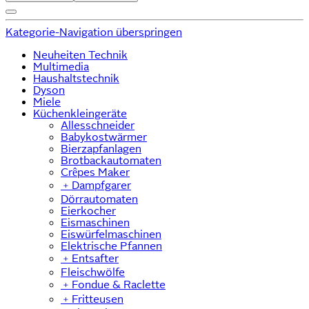
Kategorie-Navigation überspringen
Neuheiten Technik
Multimedia
Haushaltstechnik
Dyson
Miele
Küchenkleingeräte
Allesschneider
Babykostwärmer
Bierzapfanlagen
Brotbackautomaten
Crêpes Maker
﹢
Dampfgarer
Dörrautomaten
Eierkocher
Eismaschinen
Eiswürfelmaschinen
Elektrische Pfannen
﹢
Entsafter
Fleischwölfe
﹢
Fondue & Raclette
﹢
Fritteusen