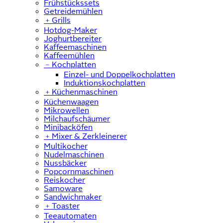
Frühstückssets
Getreidemühlen
﹢
Grills
Hotdog-Maker
Joghurtbereiter
Kaffeemaschinen
Kaffeemühlen
﹣
Kochplatten
Einzel- und Doppelkochplatten
Induktionskochplatten
﹢
Küchenmaschinen
Küchenwaagen
Mikrowellen
Milchaufschäumer
Minibacköfen
﹢
Mixer & Zerkleinerer
Multikocher
Nudelmaschinen
Nussbäcker
Popcornmaschinen
Reiskocher
Samoware
Sandwichmaker
﹢
Toaster
Teeautomaten