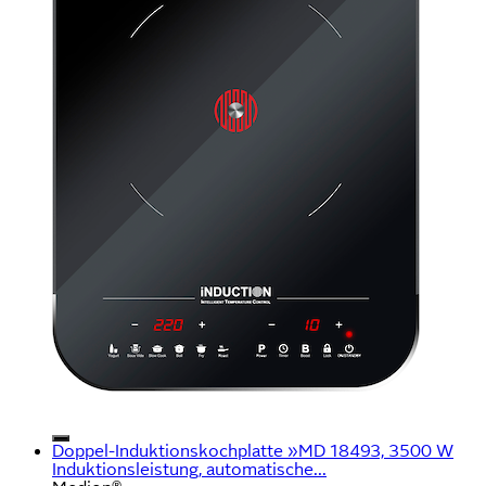
Doppel-Induktionskochplatte »MD 18493, 3500 W
Induktionsleistung, automatische...