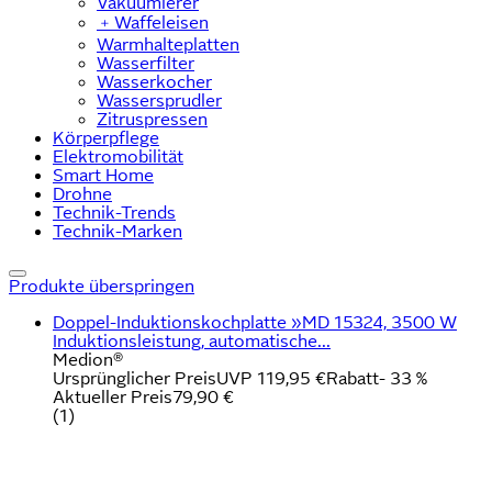
Vakuumierer
﹢
Waffeleisen
Warmhalteplatten
Wasserfilter
Wasserkocher
Wassersprudler
Zitruspressen
Körperpflege
Elektromobilität
Smart Home
Drohne
Technik-Trends
Technik-Marken
Produkte überspringen
Doppel-Induktionskochplatte »MD 15324, 3500 W
Induktionsleistung, automatische...
Medion®
Ursprünglicher Preis
UVP 119,95 €
Rabatt
- 33 %
Aktueller Preis
79,90 €
(
1
)