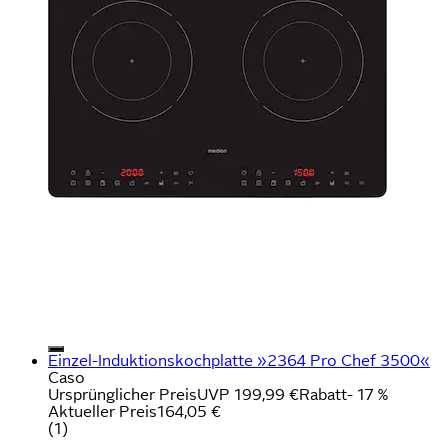
Einzel-Induktionskochplatte »2364 Pro Chef 3500«
Caso
Ursprünglicher Preis
UVP 199,99 €
Rabatt
- 17 %
Aktueller Preis
164,05 €
(
1
)