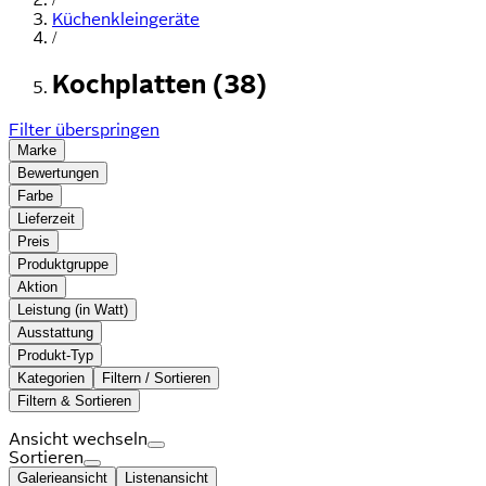
Küchenkleingeräte
/
Kochplatten (38)
Filter überspringen
Marke
Bewertungen
Farbe
Lieferzeit
Preis
Produktgruppe
Aktion
Leistung (in Watt)
Ausstattung
Produkt-Typ
Kategorien
Filtern / Sortieren
Filtern & Sortieren
Ansicht wechseln
Sortieren
Galerieansicht
Listenansicht