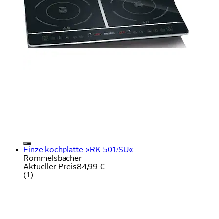
Einzelkochplatte »RK 501/SU«
Rommelsbacher
Aktueller Preis
84,99 €
(
1
)