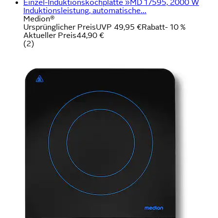
Einzel-Induktionskochplatte »MD 17595, 2000 W
Induktionsleistung, automatische...
Medion®
Ursprünglicher Preis
UVP 49,95 €
Rabatt
- 10 %
Aktueller Preis
44,90 €
(
2
)