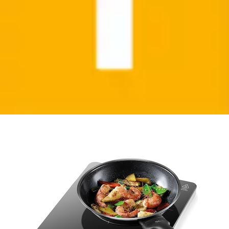
Einzel-Induktionskochplatte »KULT X Mono« 6
Direktwahlprogramme, Display,...
WMF
Ursprünglicher Preis
UVP 119,99 €
Rabatt
- 5 %
Aktueller Preis
113,38 €
(
5
)