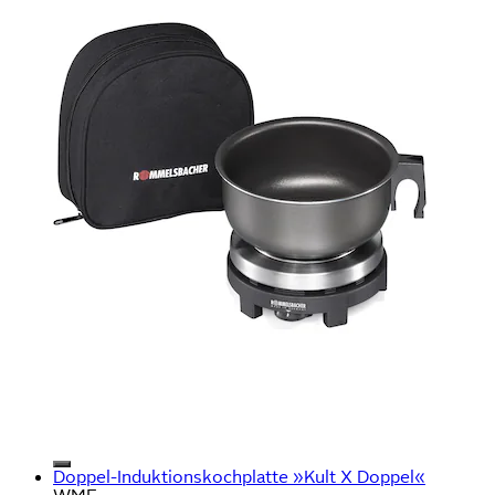
Doppel-Induktionskochplatte »Kult X Doppel«