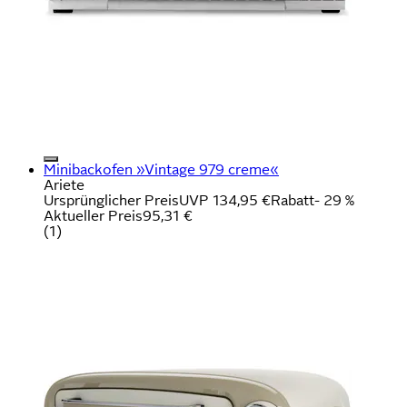
Minibackofen »Vintage 979 creme«
Ariete
Ursprünglicher Preis
UVP 134,95 €
Rabatt
- 29 %
Aktueller Preis
95,31 €
(
1
)