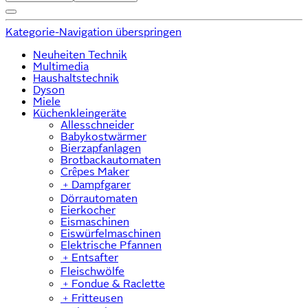
Kategorie-Navigation überspringen
Neuheiten Technik
Multimedia
Haushaltstechnik
Dyson
Miele
Küchenkleingeräte
Allesschneider
Babykostwärmer
Bierzapfanlagen
Brotbackautomaten
Crêpes Maker
﹢
Dampfgarer
Dörrautomaten
Eierkocher
Eismaschinen
Eiswürfelmaschinen
Elektrische Pfannen
﹢
Entsafter
Fleischwölfe
﹢
Fondue & Raclette
﹢
Fritteusen