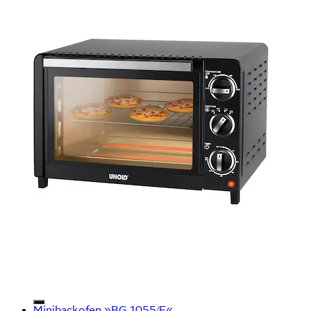
Minibackofen »BG 1055/E«