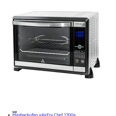
Minibackofen »AirFry Chef 1700«