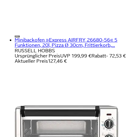
Minibackofen »Express AIRFRY 26680-56« 5
Funktionen, 20l, Pizza Ø 30cm, Frittierkorb,...
RUSSELL HOBBS
Ursprünglicher Preis
UVP 199,99 €
Rabatt
- 72,53 €
Aktueller Preis
127,46 €