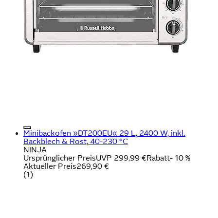
Minibackofen »DT200EU« 29 L, 2400 W, inkl.
Backblech & Rost, 40-230 °C
NINJA
Ursprünglicher Preis
UVP 299,99 €
Rabatt
- 10 %
Aktueller Preis
269,90 €
(
1
)