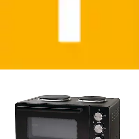
Minibackofen »OM30GBX« 30 Liter Garvolumen
GORENJE
Ursprünglicher Preis
UVP 229,90 €
Rabatt
- 54,35 €
Aktueller Preis
175,55 €
Grundpreis
175,55 €
pro
/
1 Stk