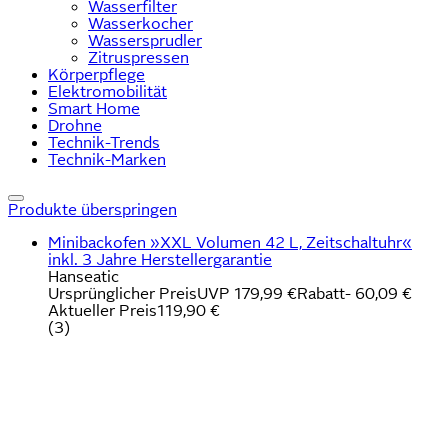
Wasserfilter
Wasserkocher
Wassersprudler
Zitruspressen
Körperpflege
Elektromobilität
Smart Home
Drohne
Technik-Trends
Technik-Marken
Produkte überspringen
Minibackofen »XXL Volumen 42 L, Zeitschaltuhr«
inkl. 3 Jahre Herstellergarantie
Hanseatic
Ursprünglicher Preis
UVP 179,99 €
Rabatt
- 60,09 €
Aktueller Preis
119,90 €
(
3
)