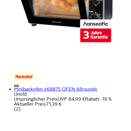
Minibackofen »68875 OFEN Allround«
Unold
Ursprünglicher Preis
UVP 84,99 €
Rabatt
- 16 %
Aktueller Preis
71,39 €
(
2
)