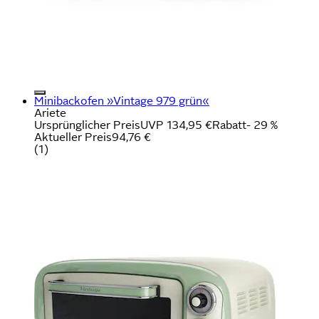
Minibackofen »Vintage 979 grün«
Ariete
Ursprünglicher Preis
UVP 134,95 €
Rabatt
- 29 %
Aktueller Preis
94,76 €
(
1
)