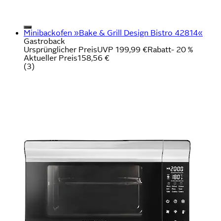
Minibackofen »Bake & Grill Design Bistro 42814«
Gastroback
Ursprünglicher Preis
UVP 199,99 €
Rabatt
- 20 %
Aktueller Preis
158,56 €
(
3
)