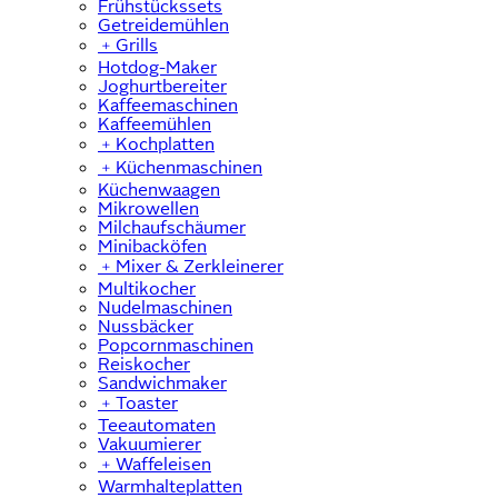
Frühstückssets
Getreidemühlen
﹢
Grills
Hotdog-Maker
Joghurtbereiter
Kaffeemaschinen
Kaffeemühlen
﹢
Kochplatten
﹢
Küchenmaschinen
Küchenwaagen
Mikrowellen
Milchaufschäumer
Minibacköfen
﹢
Mixer & Zerkleinerer
Multikocher
Nudelmaschinen
Nussbäcker
Popcornmaschinen
Reiskocher
Sandwichmaker
﹢
Toaster
Teeautomaten
Vakuumierer
﹢
Waffeleisen
Warmhalteplatten