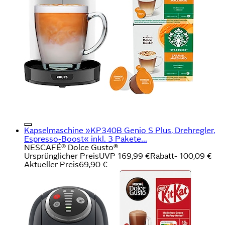
Kapselmaschine »KP340B Genio S Plus, Drehregler,
Espresso-Boost« inkl. 3 Pakete...
NESCAFÉ® Dolce Gusto®
Ursprünglicher Preis
UVP 169,99 €
Rabatt
- 100,09 €
Aktueller Preis
69,90 €