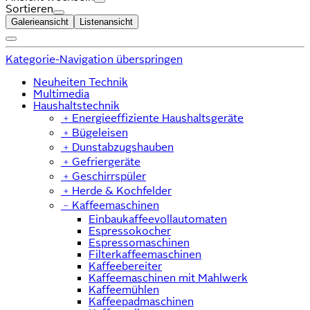
Sortieren
Galerieansicht
Listenansicht
Kategorie-Navigation überspringen
Neuheiten Technik
Multimedia
Haushaltstechnik
﹢
Energieeffiziente Haushaltsgeräte
﹢
Bügeleisen
﹢
Dunstabzugshauben
﹢
Gefriergeräte
﹢
Geschirrspüler
﹢
Herde & Kochfelder
﹣
Kaffeemaschinen
Einbaukaffeevollautomaten
Espressokocher
Espressomaschinen
Filterkaffeemaschinen
Kaffeebereiter
Kaffeemaschinen mit Mahlwerk
Kaffeemühlen
Kaffeepadmaschinen