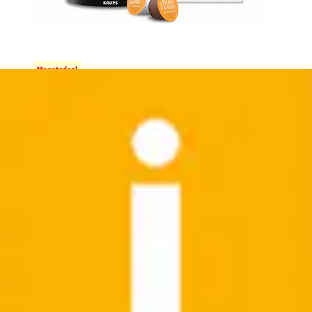
Kapselmaschine »KP3405 Genio S Plus«
Temperaturwahl, automatische Abschaltung, 0,8...
NESCAFÉ® Dolce Gusto®
Ursprünglicher Preis
UVP 169,99 €
Rabatt
- 100,09 €
Aktueller Preis
69,90 €
(
2
)