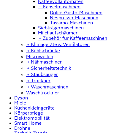
Kaffeevollautomaten
﹣
Kapselmaschinen
Dolce-Gusto-Maschinen
Nespresso-Maschinen
Tassimo-Maschinen
Siebträgermaschinen
Milchaufschäumer
﹢
Zubehör für Kaffeemaschinen
﹢
Klimageräte & Ventilatoren
﹢
Kühlschränke
Mikrowellen
﹢
Nähmaschinen
﹢
Sicherheitstechnik
﹢
Staubsauger
﹢
Trockner
﹢
Waschmaschinen
Waschtrockner
Dyson
Miele
Küchenkleingeräte
Körperpflege
Elektromobilität
Smart Home
Drohne