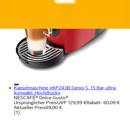
Kapselmaschine »KP243B Genio S, 15 Bar, ultra-
kompakt, Hochdruck«
NESCAFÉ® Dolce Gusto®
Ursprünglicher Preis
UVP 129,99 €
Rabatt
- 60,09 €
Aktueller Preis
69,90 €
(
1
)