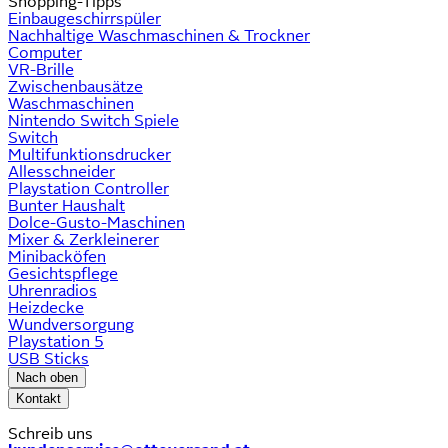
Shopping-Tipps
Einbaugeschirrspüler
Nachhaltige Waschmaschinen & Trockner
Computer
VR-Brille
Zwischenbausätze
Waschmaschinen
Nintendo Switch Spiele
Switch
Multifunktionsdrucker
Allesschneider
Playstation Controller
Bunter Haushalt
Dolce-Gusto-Maschinen
Mixer & Zerkleinerer
Minibacköfen
Gesichtspflege
Uhrenradios
Heizdecke
Wundversorgung
Playstation 5
USB Sticks
Nach oben
Kontakt
Schreib uns