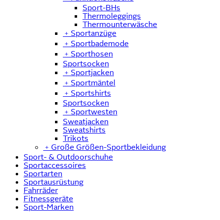
Sport-BHs
Thermoleggings
Thermounterwäsche
﹢
Sportanzüge
﹢
Sportbademode
﹢
Sporthosen
Sportsocken
﹢
Sportjacken
﹢
Sportmäntel
﹢
Sportshirts
Sportsocken
﹢
Sportwesten
Sweatjacken
Sweatshirts
Trikots
﹢
Große Größen-Sportbekleidung
Sport- & Outdoorschuhe
Sportaccessoires
Sportarten
Sportausrüstung
Fahrräder
Fitnessgeräte
Sport-Marken