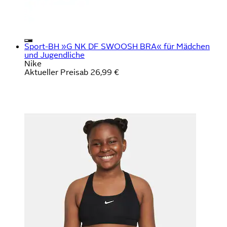
Sport-BH »G NK DF SWOOSH BRA« für Mädchen
und Jugendliche
Nike
Aktueller Preis
ab
26,99 €