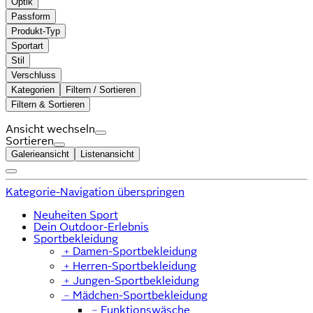
Optik
Passform
Produkt-Typ
Sportart
Stil
Verschluss
Kategorien
Filtern / Sortieren
Filtern & Sortieren
Ansicht wechseln
Sortieren
Galerieansicht
Listenansicht
Kategorie-Navigation überspringen
Neuheiten Sport
Dein Outdoor-Erlebnis
Sportbekleidung
﹢
Damen-Sportbekleidung
﹢
Herren-Sportbekleidung
﹢
Jungen-Sportbekleidung
﹣
Mädchen-Sportbekleidung
﹣
Funktionswäsche