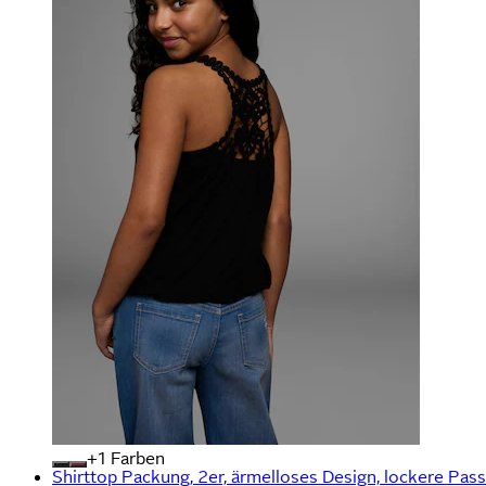
+
Farben
Shirttop Packung, 2er, ärmelloses Design, lockere Pa