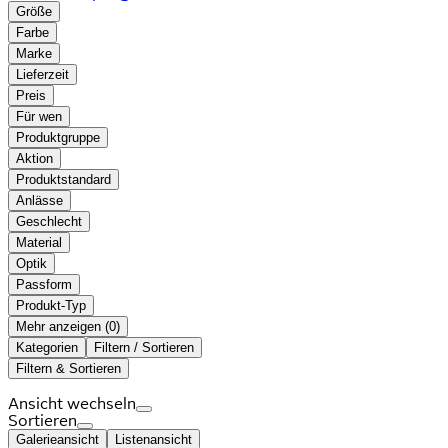
Größe
Farbe
Marke
Lieferzeit
Preis
Für wen
Produktgruppe
Aktion
Produktstandard
Anlässe
Geschlecht
Material
Optik
Passform
Produkt-Typ
Mehr anzeigen (
)
Kategorien
Filtern / Sortieren
Filtern & Sortieren
Ansicht wechseln
Sortieren
Galerieansicht
Listenansicht