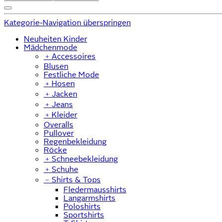
Kategorie-Navigation überspringen
Neuheiten Kinder
Mädchenmode
﹢
Accessoires
Blusen
Festliche Mode
﹢
Hosen
﹢
Jacken
﹢
Jeans
﹢
Kleider
Overalls
Pullover
Regenbekleidung
Röcke
﹢
Schneebekleidung
﹢
Schuhe
﹣
Shirts & Tops
Fledermausshirts
Langarmshirts
Poloshirts
Sportshirts