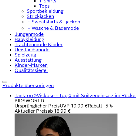
T-Shirts
Tops
Sportbekleidung
Strickjacken
﹢
Sweatshirts & -jacken
﹢
Wäsche & Bademode
Jungenmode
Babykleidung
Trachtenmode Kinder
Umstandsmode
Spielzeug
Ausstattung
Kinder-Marken
Qualitätssiegel
Produkte überspringen
Tanktop »Viskose - Top,« mit Spitzeneinsatz im Rücke
KIDSWORLD
Ursprünglicher Preis
UVP 19,99 €
Rabatt
- 5 %
Aktueller Preis
ab
18,99 €