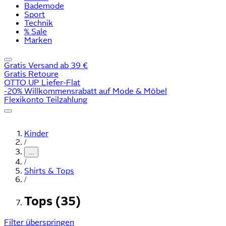
Bademode
Sport
Technik
% Sale
Marken
Gratis Versand ab 39 €
Gratis Retoure
OTTO UP Liefer-Flat
-20% Willkommensrabatt auf Mode & Möbel
Flexikonto Teilzahlung
Kinder
/
...
/
Shirts & Tops
/
Tops (35)
Filter überspringen