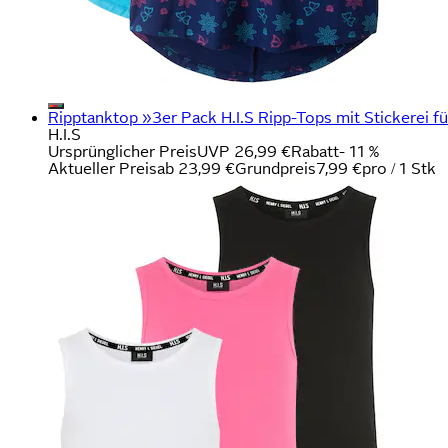
Ripptanktop »3er Pack H.I.S Ripp-Tops mit Stickerei fü
H.I.S
Ursprünglicher Preis
UVP 26,99 €
Rabatt
- 11 %
Aktueller Preis
ab
23,99 €
Grundpreis
7,99 €
pro
/
1 Stk