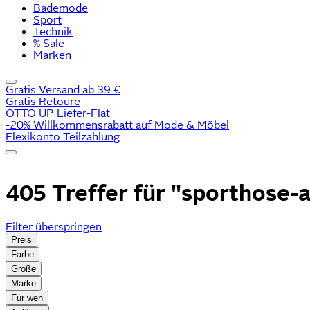
Bademode
Sport
Technik
% Sale
Marken
Gratis Versand ab 39 €
Gratis Retoure
OTTO UP Liefer-Flat
-20% Willkommensrabatt auf Mode & Möbel
Flexikonto Teilzahlung
405 Treffer für
"sporthose-a
Filter überspringen
Preis
Farbe
Größe
Marke
Für wen