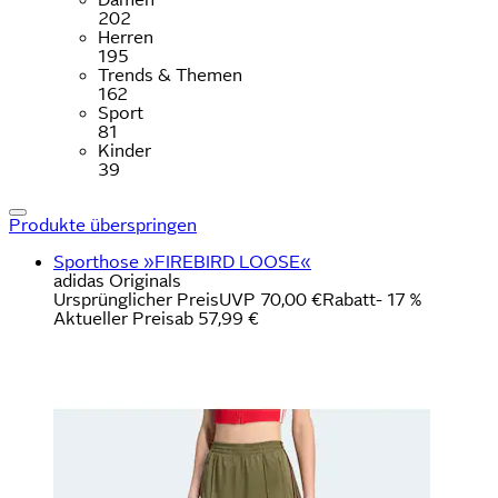
202
Herren
195
Trends & Themen
162
Sport
81
Kinder
39
Produkte überspringen
Sporthose »FIREBIRD LOOSE«
adidas Originals
Ursprünglicher Preis
UVP 70,00 €
Rabatt
- 17 %
Aktueller Preis
ab
57,99 €