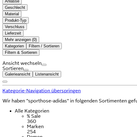
Anlässe
Geschlecht
Material
Produkt-Typ
Verschluss
Lieferzeit
Mehr anzeigen (
)
Kategorien
Filtern / Sortieren
Filtern & Sortieren
Ansicht wechseln
Sortieren
Galerieansicht
Listenansicht
Kategorie-Navigation überspringen
Wir haben "sporthose-adidas" in folgenden Sortimenten gef
Alle Kategorien
% Sale
360
Marken
254
Damen