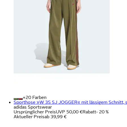
+
Farben
Sporthose »W 3S SJ JOGGER« mit lässigem Schnitt, s
adidas Sportswear
Ursprünglicher Preis
UVP 50,00 €
Rabatt
- 20 %
Aktueller Preis
ab
39,99 €