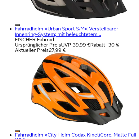
Fahrradhelm »Urban Sport S/M« Verstellbarer
Innenring-System; mit beleuchtetem...
FISCHER Fahrrad
Ursprünglicher Preis
UVP 39,99 €
Rabatt
- 30 %
Aktueller Preis
27,99 €
Fahrradhelm »City-Helm Codax KinetiCore, Matte Full