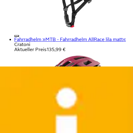
Fahrradhelm »MTB - Fahrradhelm AllRace lila matt«
Cratoni
Aktueller Preis
135,99 €
Fahrradhelm »City-Helm Codax KinetiCore,