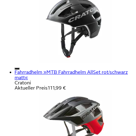
Fahrradhelm »MTB Fahrradhelm AllSet rot/schwarz
matt«
Cratoni
Aktueller Preis
111,99 €