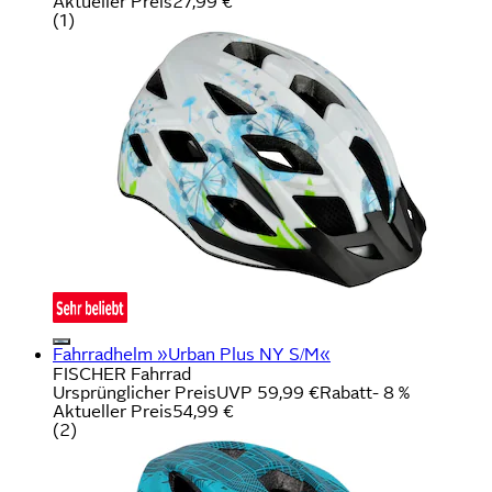
Aktueller Preis
27,99 €
(
1
)
Fahrradhelm »Urban Plus NY S/M«
FISCHER Fahrrad
Ursprünglicher Preis
UVP 59,99 €
Rabatt
- 8 %
Aktueller Preis
54,99 €
(
2
)