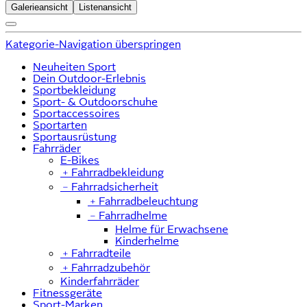
Galerieansicht
Listenansicht
Kategorie-Navigation überspringen
Neuheiten Sport
Dein Outdoor-Erlebnis
Sportbekleidung
Sport- & Outdoorschuhe
Sportaccessoires
Sportarten
Sportausrüstung
Fahrräder
E-Bikes
﹢
Fahrradbekleidung
﹣
Fahrradsicherheit
﹢
Fahrradbeleuchtung
﹣
Fahrradhelme
Helme für Erwachsene
Kinderhelme
﹢
Fahrradteile
﹢
Fahrradzubehör
Kinderfahrräder
Fitnessgeräte
Sport-Marken