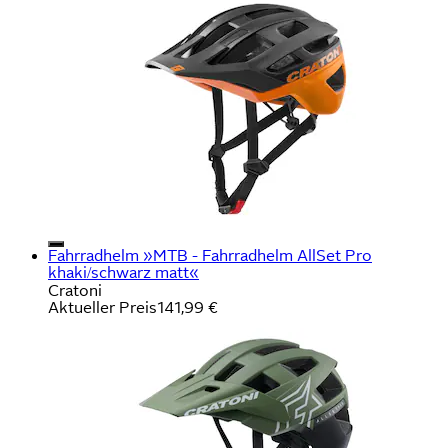
Fahrradhelm »MTB - Fahrradhelm AllSet Pro
khaki/schwarz matt«
Cratoni
Aktueller Preis
141,99 €