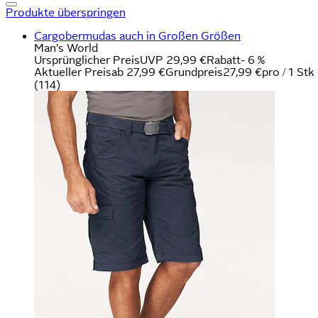
Produkte überspringen
Cargobermudas auch in Großen Größen
Man's World
Ursprünglicher Preis
UVP 29,99 €
Rabatt
- 6 %
Aktueller Preis
ab
27,99 €
Grundpreis
27,99 €
pro
/
1 Stk
(
114
)