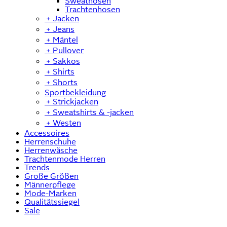
Sweathosen
Trachtenhosen
﹢
Jacken
﹢
Jeans
﹢
Mäntel
﹢
Pullover
﹢
Sakkos
﹢
Shirts
﹢
Shorts
Sportbekleidung
﹢
Strickjacken
﹢
Sweatshirts & -jacken
﹢
Westen
Accessoires
Herrenschuhe
Herrenwäsche
Trachtenmode Herren
Trends
Große Größen
Männerpflege
Mode-Marken
Qualitätssiegel
Sale