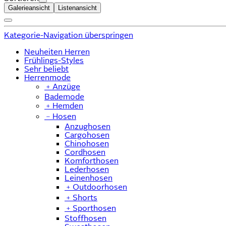
Galerieansicht
Listenansicht
Kategorie-Navigation überspringen
Neuheiten Herren
Frühlings-Styles
Sehr beliebt
Herrenmode
﹢
Anzüge
Bademode
﹢
Hemden
﹣
Hosen
Anzughosen
Cargohosen
Chinohosen
Cordhosen
Komforthosen
Lederhosen
Leinenhosen
﹢
Outdoorhosen
﹢
Shorts
﹢
Sporthosen
Stoffhosen