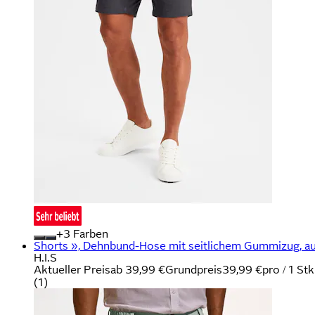
+
Farben
Shorts », Dehnbund-Hose mit seitlichem Gummizug, a
H.I.S
Aktueller Preis
ab
39,99 €
Grundpreis
39,99 €
pro
/
1 Stk
(
1
)