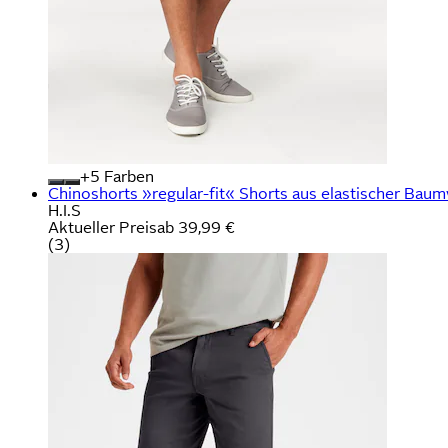
+
Farben
Chinoshorts »regular-fit« Shorts aus elastischer Baum
H.I.S
Aktueller Preis
ab
39,99 €
(
3
)