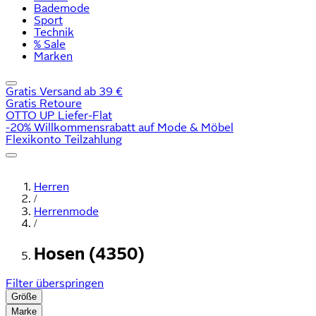
Bademode
Sport
Technik
% Sale
Marken
Gratis Versand ab 39 €
Gratis Retoure
OTTO UP Liefer-Flat
-20% Willkommensrabatt auf Mode & Möbel
Flexikonto Teilzahlung
Herren
/
Herrenmode
/
Hosen (4350)
Filter überspringen
Größe
Marke