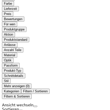
Farbe
Lieferzeit
Preis
Bewertungen
Für wen
Produktgruppe
Aktion
Produktstandard
Anlässe
Anzahl Teile
Material
Optik
Passform
Produkt-Typ
Schnittdetails
Stil
Mehr anzeigen (
)
Kategorien
Filtern / Sortieren
Filtern & Sortieren
Ansicht wechseln
Sortieren