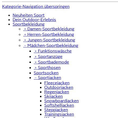
Kategorie-Navigation überspringen
Neuheiten Sport
Dein Outdoor-Erlebnis
Sportbekleidung
﹢
Damen-Sportbekleidung
﹢
Herren-Sportbekleidung
﹢
Jungen-Sportbekleidung
﹣
Mädchen-Sportbekleidung
﹢
Funktionswäsche
﹢
Sportanzüge
﹢
Sportbademode
﹢
Sporthosen
Sportsocken
﹣
Sportjacken
Fleecejacken
Outdoorjacken
Regenjacken
Skijacken
Snowboardjacken
Softshelljacken
Steppjacken
Trainingsjacken