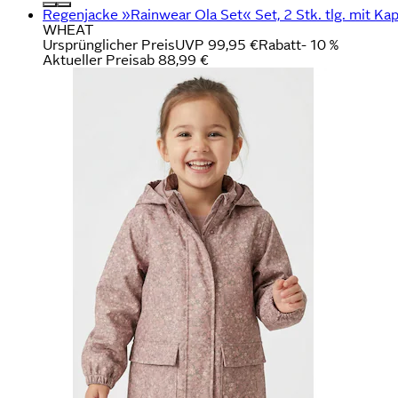
Regenjacke »Rainwear Ola Set« Set, 2 Stk. tlg. mit Ka
WHEAT
Ursprünglicher Preis
UVP 99,95 €
Rabatt
- 10 %
Aktueller Preis
ab
88,99 €