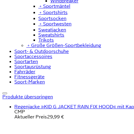
Windbreaker
﹢
Sportmäntel
﹢
Sportshirts
Sportsocken
﹢
Sportwesten
Sweatjacken
Sweatshirts
Trikots
﹢
Große Größen-Sportbekleidung
Sport- & Outdoorschuhe
Sportaccessoires
Sportarten
Sportausrüstung
Fahrräder
Fitnessgeräte
Sport-Marken
Produkte überspringen
Regenjacke »KID G JACKET RAIN FIX HOOD« mit Kapuze 
CMP
Aktueller Preis
29,99 €