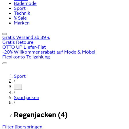
Bademode
Sport
Technik
% Sale
Marken
Gratis Versand ab 39 €
Gratis Retoure
OTTO UP Liefer-Flat
-20% Willkommensrabatt auf Mode & Möbel
Flexikonto Teilzahlung
Sport
/
...
/
Sportjacken
/
Regenjacken (4)
Filter überspringen