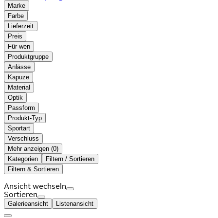
Marke
Farbe
Lieferzeit
Preis
Für wen
Produktgruppe
Anlässe
Kapuze
Material
Optik
Passform
Produkt-Typ
Sportart
Verschluss
Mehr anzeigen (
)
Kategorien
Filtern / Sortieren
Filtern & Sortieren
Ansicht wechseln
Sortieren
Galerieansicht
Listenansicht