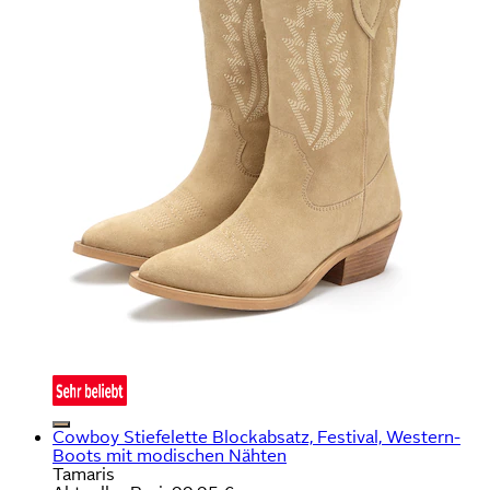
Cowboy Stiefelette Blockabsatz, Festival, Western-
Boots mit modischen Nähten
Tamaris