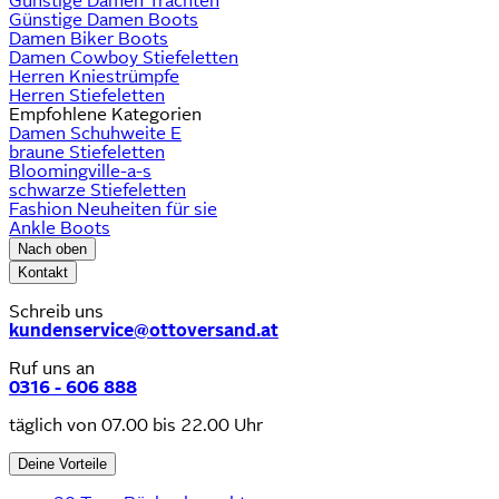
Günstige Damen Trachten
Günstige Damen Boots
Damen Biker Boots
Damen Cowboy Stiefeletten
Herren Kniestrümpfe
Herren Stiefeletten
Empfohlene Kategorien
Damen Schuhweite E
braune Stiefeletten
Bloomingville-a-s
schwarze Stiefeletten
Fashion Neuheiten für sie
Ankle Boots
Nach oben
Kontakt
Schreib uns
kundenservice@ottoversand.at
Ruf uns an
0316 - 606 888
täglich von 07.00 bis 22.00 Uhr
Deine Vorteile