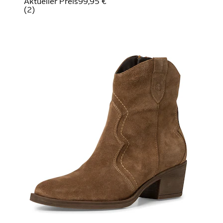
Aktueller Preis
99,95 €
(
2
)