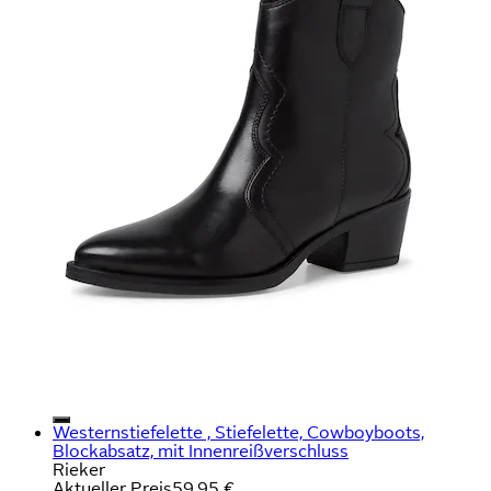
Westernstiefelette , Stiefelette, Cowboyboots,
Blockabsatz, mit Innenreißverschluss
Rieker
Aktueller Preis
59,95 €