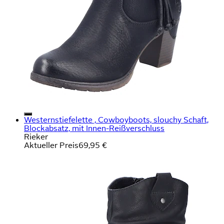
Westernstiefelette , Cowboyboots, slouchy Schaft,
Blockabsatz, mit Innen-Reißverschluss
Rieker
Aktueller Preis
69,95 €