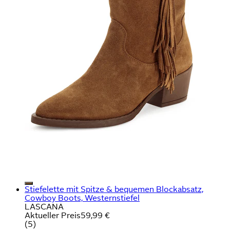
Stiefelette mit Spitze & bequemen Blockabsatz,
Cowboy Boots, Westernstiefel
LASCANA
Aktueller Preis
59,99 €
(
5
)