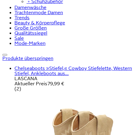
﹢
Schuhzubehör
Damenwäsche
Trachtenmode Damen
Trends
Beauty & Körperpflege
Große Größen
Qualitätssiegel
Sale
Mode-Marken
Produkte überspringen
Chelseaboots »Stiefel,« Cowboy Stiefelette, Western
Stiefel, Ankleboots aus...
LASCANA
Aktueller Preis
79,99 €
(
2
)