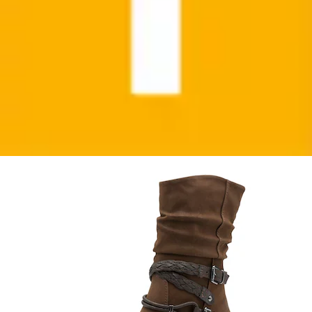
Neu
Cowboy Stiefelette , Blockabsatz, Kurzstiefel,
Westernstiefelette mit...
MARCO TOZZI
Ursprünglicher Preis
UVP 59,95 €
Rabatt
- 9 %
Aktueller Preis
ab
53,99 €
(
2
)