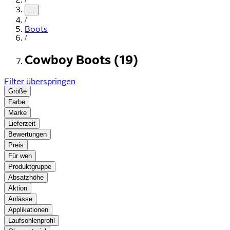
...
/
Boots
/
Cowboy Boots (19)
Filter überspringen
Größe
Farbe
Marke
Lieferzeit
Bewertungen
Preis
Für wen
Produktgruppe
Absatzhöhe
Aktion
Anlässe
Applikationen
Laufsohlenprofil