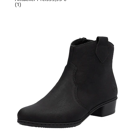
(
1
)