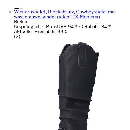
Westernstiefel , Blockabsatz, Cowboystiefel mit
wasserabweisender riekerTEX-Membran
Rieker
Ursprünglicher Preis
UVP 94,95 €
Rabatt
- 34 %
Aktueller Preis
ab
61,99 €
(
2
)