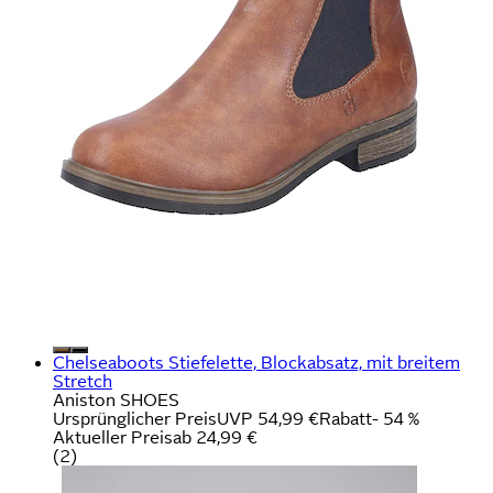
Chelseaboots Stiefelette, Blockabsatz, mit breitem
Stretch
Aniston SHOES
Ursprünglicher Preis
UVP 54,99 €
Rabatt
- 54 %
Aktueller Preis
ab
24,99 €
(
2
)