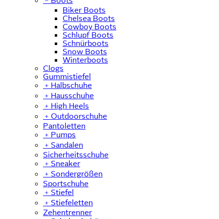
﹣
Boots
Biker Boots
Chelsea Boots
Cowboy Boots
Schlupf Boots
Schnürboots
Snow Boots
Winterboots
Clogs
Gummistiefel
﹢
Halbschuhe
﹢
Hausschuhe
﹢
High Heels
﹢
Outdoorschuhe
Pantoletten
﹢
Pumps
﹢
Sandalen
Sicherheitsschuhe
﹢
Sneaker
﹢
Sondergrößen
Sportschuhe
﹢
Stiefel
﹢
Stiefeletten
Zehentrenner