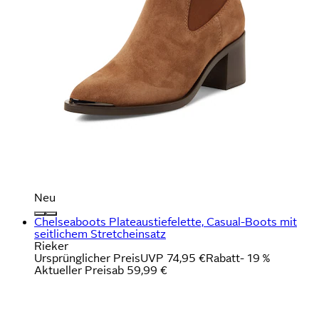
Neu
Chelseaboots Plateaustiefelette, Casual-Boots mit
seitlichem Stretcheinsatz
Rieker
Ursprünglicher Preis
UVP 74,95 €
Rabatt
- 19 %
Aktueller Preis
ab
59,99 €