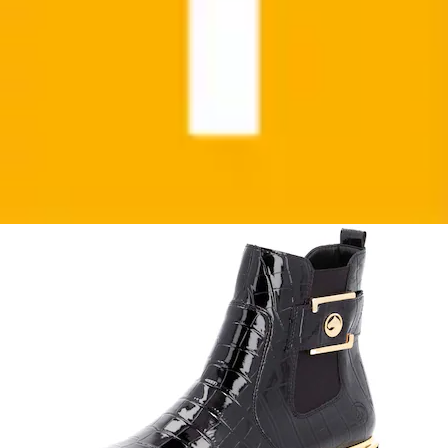
Chelseaboots , Blockabsatz, Boots, Stiefelette mit
praktischem Innen-Reißverschluss
Remonte
Aktueller Preis
89,95 €
(
1
)