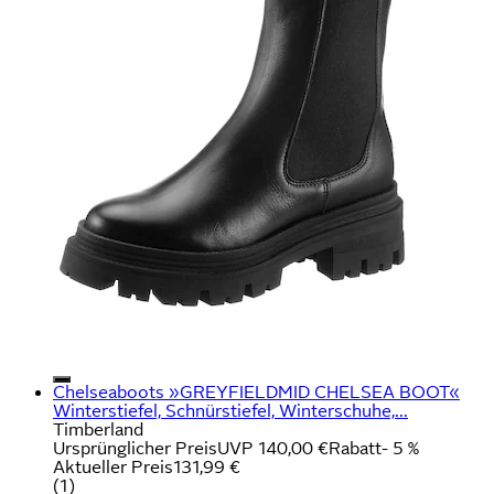
Chelseaboots »GREYFIELDMID CHELSEA BOOT«
Winterstiefel, Schnürstiefel, Winterschuhe,...
Timberland
Ursprünglicher Preis
UVP 140,00 €
Rabatt
- 5 %
Aktueller Preis
131,99 €
(
1
)