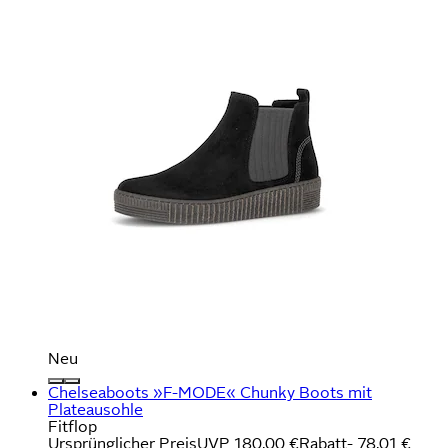
Neu
Chelseaboots »F-MODE« Chunky Boots mit
Plateausohle
Fitflop
Ursprünglicher Preis
UVP 180,00 €
Rabatt
- 78,01 €