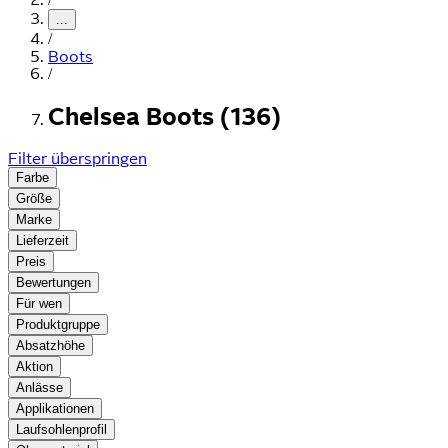
...
/
Boots
/
Chelsea Boots (136)
Filter überspringen
Farbe
Größe
Marke
Lieferzeit
Preis
Bewertungen
Für wen
Produktgruppe
Absatzhöhe
Aktion
Anlässe
Applikationen
Laufsohlenprofil