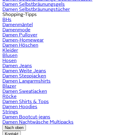
Damen Selbstbräunungsgels
Damen Selbstbräunungstücher
Shopping-Tipps
BHs
Damenmäntel
Damenmode
Damen Pullover
Damen-Homewear
Damen Höschen
Kleider
Blusen
Hosen
Damen Jeans
Damen Weite Jeans
Damen Steppjacken
Damen Langarmshirts
Blazer
Damen Sweatjacken
Röcke
Damen Shirts & Tops
Damen Hoodies
Strings
Damen Bootcut-jeans
Damen Nachtwäsche Multipacks
Nach oben
Kontakt