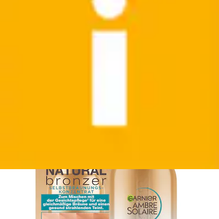
Selbstbräunungskonzentrat »AMBRE SOLAIRE
NATUTRAL BRONZER« Gel-Textur, für das...
GARNIER
Aktueller Preis
9,99 €
Grundpreis
333,00 €
pro
/
1 l