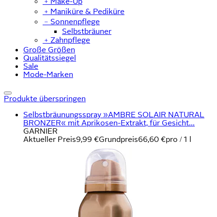
﹢
Make-Up
﹢
Maniküre & Pediküre
﹣
Sonnenpflege
Selbstbräuner
﹢
Zahnpflege
Große Größen
Qualitätssiegel
Sale
Mode-Marken
Produkte überspringen
Selbstbräunungsspray »AMBRE SOLAIR NATURAL
BRONZER« mit Aprikosen-Extrakt, für Gesicht...
GARNIER
Aktueller Preis
9,99 €
Grundpreis
66,60 €
pro
/
1 l