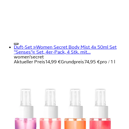
Duft-Set »Women Secret Body Mist 4x 50ml Set
"Senses"« Set, 4er-Pack, 4 Stk. mit...
women'secret
Aktueller Preis
14,99 €
Grundpreis
74,95 €
pro
/
1 l