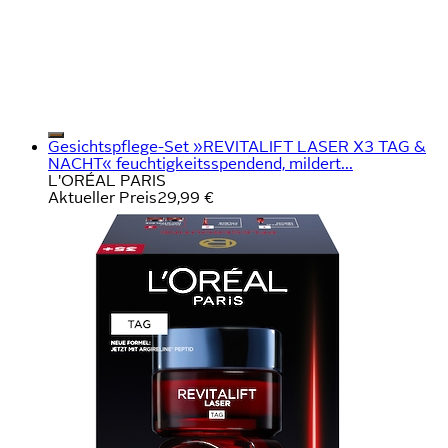
Gesichtspflege-Set »REVITALIFT LASER X3 TAG &
NACHT« feuchtigkeitsspendend, mildert...
L'ORÉAL PARIS
Aktueller Preis
29,99 €