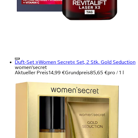
Duft-Set »Women Secret« Set, 2 Stk. Gold Seduction
women'secret
Aktueller Preis
14,99 €
Grundpreis
85,65 €
pro
/
1 l