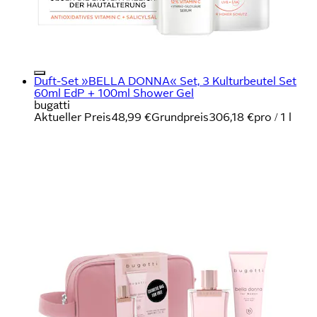
Duft-Set »BELLA DONNA« Set, 3 Kulturbeutel Set
60ml EdP + 100ml Shower Gel
bugatti
Aktueller Preis
48,99 €
Grundpreis
306,18 €
pro
/
1 l