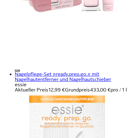
Nagelpflege-Set »ready.prep.go.« mit
Nagelhautentferner und Nagelhautschieber
essie
Aktueller Preis
12,99 €
Grundpreis
433,00 €
pro
/
1 l