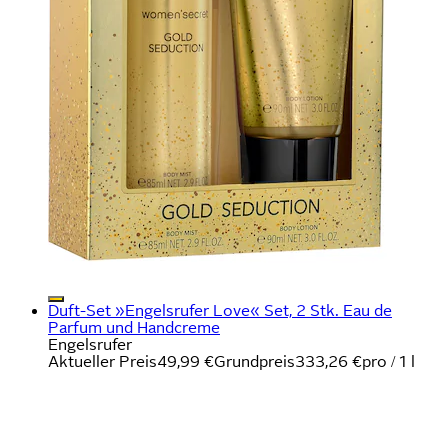
Duft-Set »Engelsrufer Love« Set, 2 Stk. Eau de
Parfum und Handcreme
Engelsrufer
Aktueller Preis
49,99 €
Grundpreis
333,26 €
pro
/
1 l