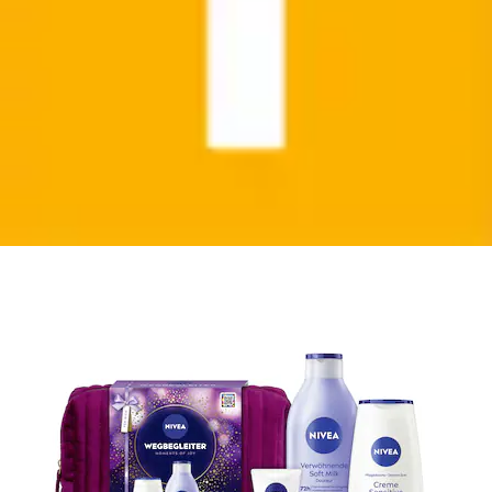
Hautpflege-Set »WEGBEGLEITER-SET« mit
Pflegedusche, seifenfreie Formel, flüssige...
Nivea
Aktueller Preis
17,99 €
Grundpreis
25,71 €
pro
/
1 l