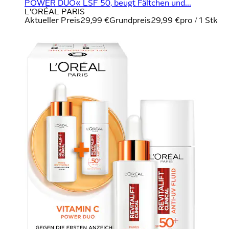
POWER DUO« LSF 50, beugt Fältchen und...
L'ORÉAL PARIS
Aktueller Preis
29,99 €
Grundpreis
29,99 €
pro
/
1 Stk