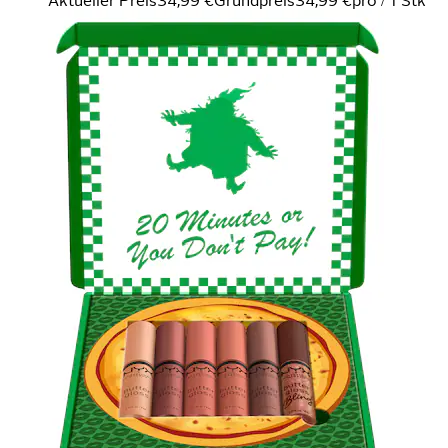
Aktueller Preis
34,99 €
Grundpreis
34,99 €
pro
/
1 Stk