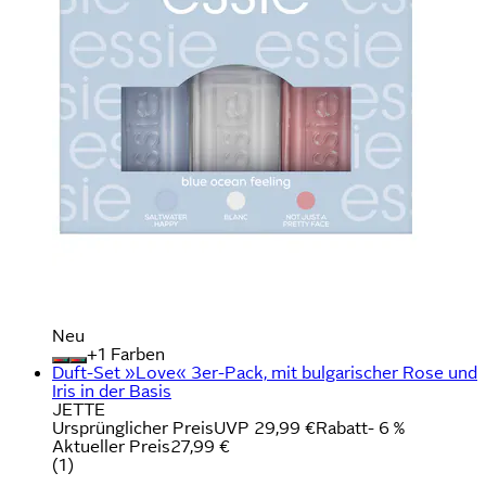
Neu
+
Farben
Duft-Set »Love« 3er-Pack, mit bulgarischer Rose und
Iris in der Basis
JETTE
Ursprünglicher Preis
UVP 29,99 €
Rabatt
- 6 %
Aktueller Preis
27,99 €
(
1
)