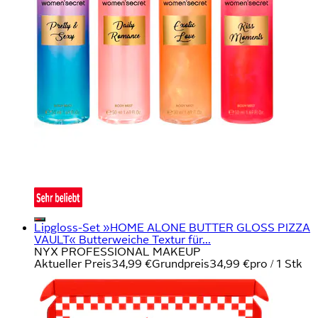
Lipgloss-Set »HOME ALONE BUTTER GLOSS PIZZA
VAULT« Butterweiche Textur für...
NYX PROFESSIONAL MAKEUP
Aktueller Preis
34,99 €
Grundpreis
34,99 €
pro
/
1 Stk