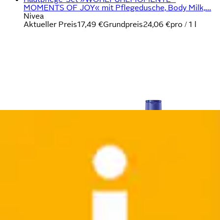
MOMENTS OF JOY« mit Pflegedusche, Body Milk,...
Nivea
Aktueller Preis
17,49 €
Grundpreis
24,06 €
pro
/
1 l