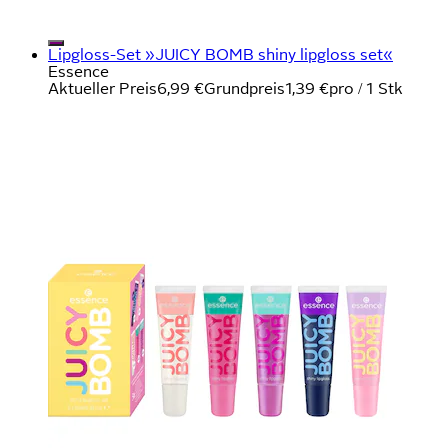
Lipgloss-Set »JUICY BOMB shiny lipgloss set«
Essence
Aktueller Preis
6,99 €
Grundpreis
1,39 €
pro
/
1 Stk