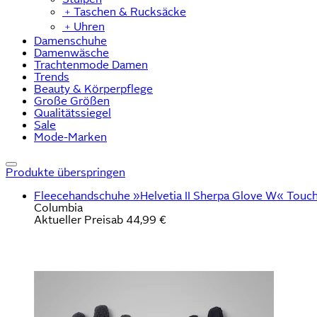
﹢
Taschen & Rucksäcke
﹢
Uhren
Damenschuhe
Damenwäsche
Trachtenmode Damen
Trends
Beauty & Körperpflege
Große Größen
Qualitätssiegel
Sale
Mode-Marken
Produkte überspringen
Fleecehandschuhe »Helvetia II Sherpa Glove W« Touchs
Columbia
Aktueller Preis
ab
44,99 €