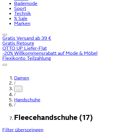
Bademode
Sport
Technik
% Sale
Marken
Gratis Versand ab 39 €
Gratis Retoure
OTTO UP Liefer-Flat
-20% Willkommensrabatt auf Mode & Möbel
Flexikonto Teilzahlung
Damen
/
...
/
Handschuhe
/
Fleecehandschuhe (17)
Filter überspringen