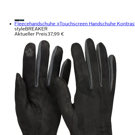
Fleecehandschuhe »Touchscreen Handschuhe Kontrast
styleBREAKER
Aktueller Preis
37,99 €