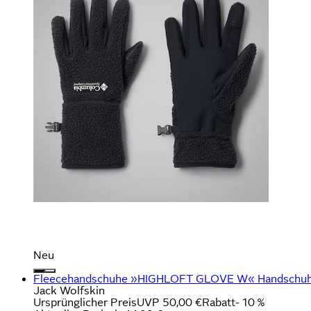
Neu
Fleecehandschuhe »HIGHLOFT GLOVE W« Handschuhe,
Jack Wolfskin
Ursprünglicher Preis
UVP 50,00 €
Rabatt
- 10 %