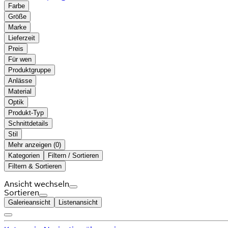
Farbe
Größe
Marke
Lieferzeit
Preis
Für wen
Produktgruppe
Anlässe
Material
Optik
Produkt-Typ
Schnittdetails
Stil
Mehr anzeigen (
)
Kategorien
Filtern / Sortieren
Filtern & Sortieren
Ansicht wechseln
Sortieren
Galerieansicht
Listenansicht