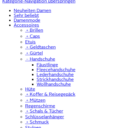
Kategorie-Navigation überspringen
Neuheiten Damen
Sehr beliebt
Damenmode
Accessoires
﹢
Brillen
﹢
Caps
Etuis
﹢
Geldtaschen
﹢
Gürtel
﹣
Handschuhe
Fäustlinge
Fleecehandschuhe
Lederhandschuhe
Strickhandschuhe
Wollhandschuhe
Hüte
﹢
Koffer & Reisegepäck
﹢
Mützen
Regenschirme
﹢
Schals & Tücher
Schlüsselanhänger
﹢
Schmuck
Stulpen