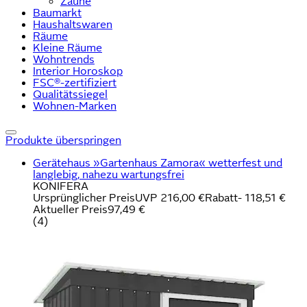
Zäune
Baumarkt
Haushaltswaren
Räume
Kleine Räume
Wohntrends
Interior Horoskop
FSC®-zertifiziert
Qualitätssiegel
Wohnen-Marken
Produkte überspringen
Gerätehaus »Gartenhaus Zamora« wetterfest und
langlebig, nahezu wartungsfrei
KONIFERA
Ursprünglicher Preis
UVP 216,00 €
Rabatt
- 118,51 €
Aktueller Preis
97,49 €
(
4
)