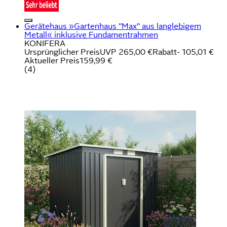
Gerätehaus »Gartenhaus "Max" aus langlebigem
Metall« inklusive Fundamentrahmen
KONIFERA
Ursprünglicher Preis
UVP 265,00 €
Rabatt
- 105,01 €
Aktueller Preis
159,99 €
(
4
)