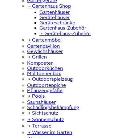
Gartengeräte
﹣
Gartenhaus Shop
Gartenhäuser
Gerätehäuser
Geräteschränke
Gartenhaus-Zubehör
﹢
Gerätehaus-Zubehör
﹢
Gartenmöbel
Gartenpavillon
Gewächshäuser
﹢
Grillen
Komposter
Outdoorküchen
Mülltonnenbox
﹢
Outdoorspielzeug
Outdoorteppiche
Pflanzengefäße
﹢
Pools
Saunahäuser
Schädlingsbekämpfung
﹢
Sichtschutz
﹢
Sonnenschutz
﹢
Terrasse
﹢
Wasser im Garten