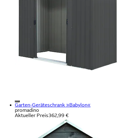
Garten-Geräteschrank »Babylon«
promadino
Aktueller Preis
362,99 €