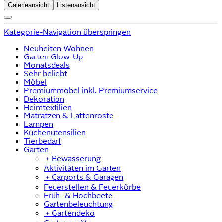
Galerieansicht
Listenansicht
Kategorie-Navigation überspringen
Neuheiten Wohnen
Garten Glow-Up
Monatsdeals
Sehr beliebt
Möbel
Premiummöbel inkl. Premiumservice
Dekoration
Heimtextilien
Matratzen & Lattenroste
Lampen
Küchenutensilien
Tierbedarf
Garten
﹢
Bewässerung
Aktivitäten im Garten
﹢
Carports & Garagen
Feuerstellen & Feuerkörbe
Früh- & Hochbeete
Gartenbeleuchtung
﹢
Gartendeko