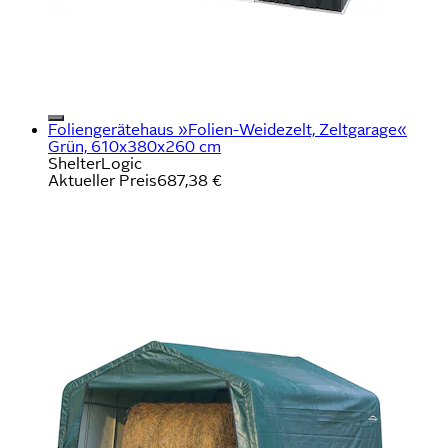
Foliengerätehaus »Folien-Weidezelt, Zeltgarage«
Grün, 610x380x260 cm
ShelterLogic
Aktueller Preis
687,38 €