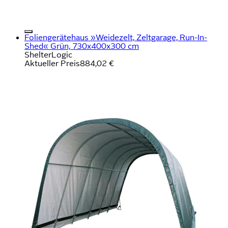
Foliengerätehaus »Weidezelt, Zeltgarage, Run-In-
Shed« Grün, 730x400x300 cm
ShelterLogic
Aktueller Preis
884,02 €