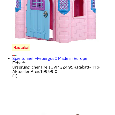
Spieltunnel »Febergus« Made in Europe
Feber®
Ursprünglicher Preis
UVP 224,95 €
Rabatt
- 11 %
Aktueller Preis
199,99 €
(
1
)