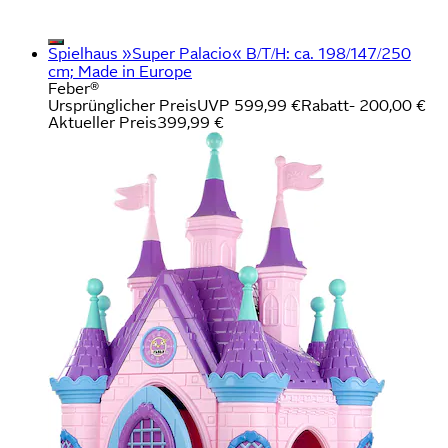
Spielhaus »Super Palacio« B/T/H: ca. 198/147/250
cm; Made in Europe
Feber®
Ursprünglicher Preis
UVP 599,99 €
Rabatt
- 200,00 €
Aktueller Preis
399,99 €