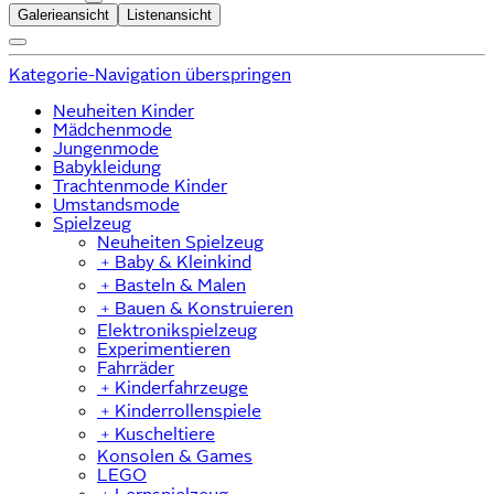
Galerieansicht
Listenansicht
Kategorie-Navigation überspringen
Neuheiten Kinder
Mädchenmode
Jungenmode
Babykleidung
Trachtenmode Kinder
Umstandsmode
Spielzeug
Neuheiten Spielzeug
﹢
Baby & Kleinkind
﹢
Basteln & Malen
﹢
Bauen & Konstruieren
Elektronikspielzeug
Experimentieren
Fahrräder
﹢
Kinderfahrzeuge
﹢
Kinderrollenspiele
﹢
Kuscheltiere
Konsolen & Games
LEGO