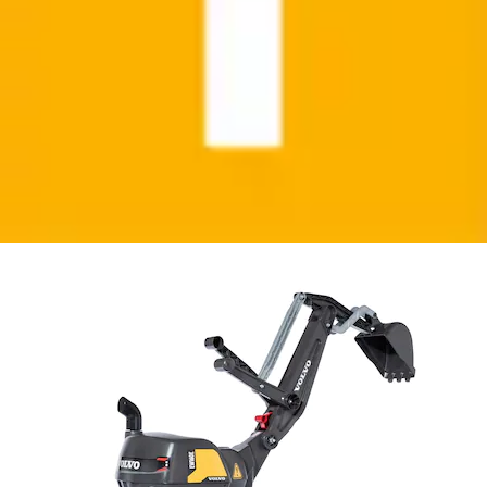
Spielzeug-Aufsitzbagger »Digger Volvo« BxTxH:
43x102x74 cm
rolly toys®
Ursprünglicher Preis
UVP 89,00 €
Rabatt
- 21 %
Aktueller Preis
69,99 €