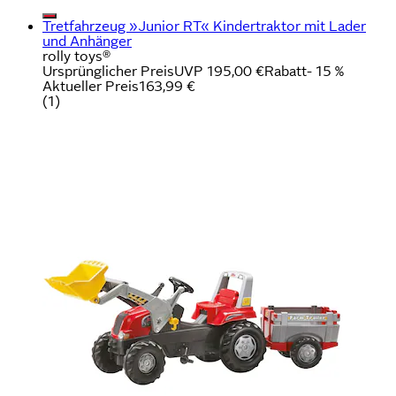
Tretfahrzeug »Junior RT« Kindertraktor mit Lader
und Anhänger
rolly toys®
Ursprünglicher Preis
UVP 195,00 €
Rabatt
- 15 %
Aktueller Preis
163,99 €
(
1
)