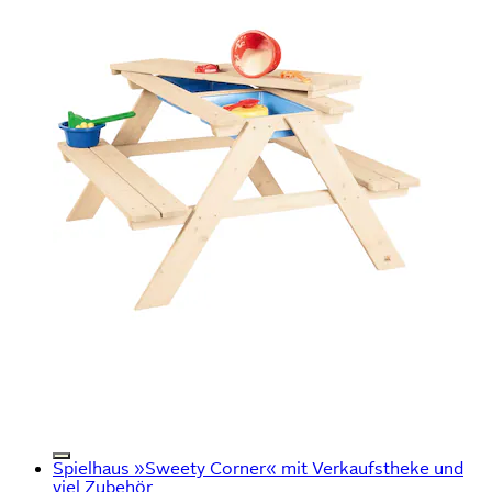
Spielhaus »Sweety Corner« mit Verkaufstheke und
viel Zubehör