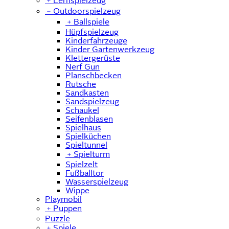
﹢
Lernspielzeug
﹣
Outdoorspielzeug
﹢
Ballspiele
Hüpfspielzeug
Kinderfahrzeuge
Kinder Gartenwerkzeug
Klettergerüste
Nerf Gun
Planschbecken
Rutsche
Sandkasten
Sandspielzeug
Schaukel
Seifenblasen
Spielhaus
Spielküchen
Spieltunnel
﹢
Spielturm
Spielzelt
Fußballtor
Wasserspielzeug
Wippe
Playmobil
﹢
Puppen
Puzzle
﹢
Spiele