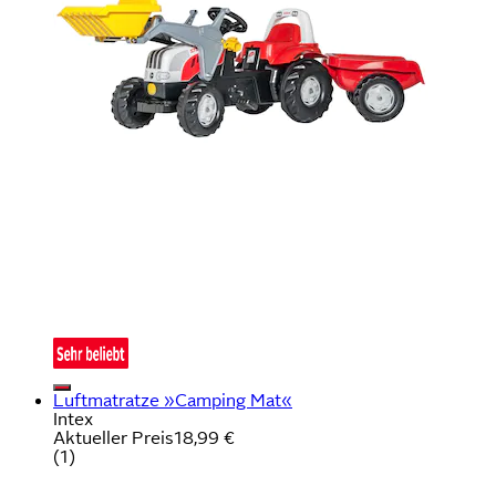
Luftmatratze »Camping Mat«
Intex
Aktueller Preis
18,99 €
(
1
)