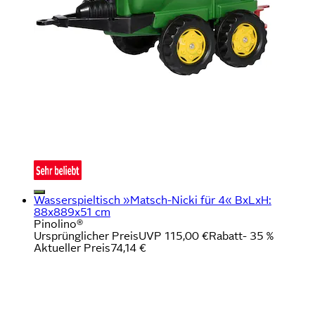
Wasserspieltisch »Matsch-Nicki für 4« BxLxH:
88x889x51 cm
Pinolino®
Ursprünglicher Preis
UVP 115,00 €
Rabatt
- 35 %
Aktueller Preis
74,14 €