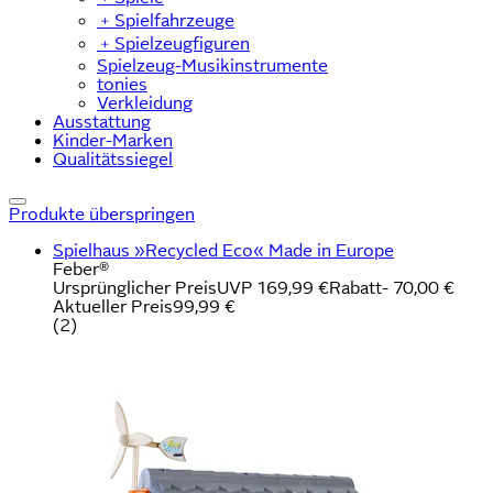
﹢
Spielfahrzeuge
﹢
Spielzeugfiguren
Spielzeug-Musikinstrumente
tonies
Verkleidung
Ausstattung
Kinder-Marken
Qualitätssiegel
Produkte überspringen
Spielhaus »Recycled Eco« Made in Europe
Feber®
Ursprünglicher Preis
UVP 169,99 €
Rabatt
- 70,00 €
Aktueller Preis
99,99 €
(
2
)