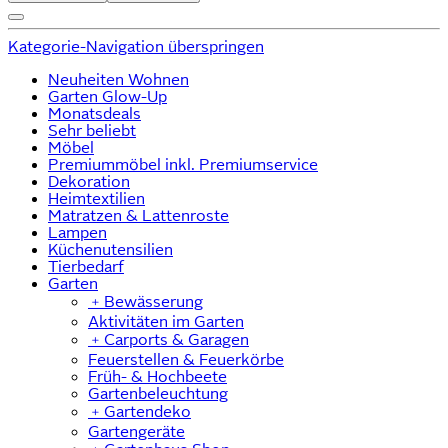
Kategorie-Navigation überspringen
Neuheiten Wohnen
Garten Glow-Up
Monatsdeals
Sehr beliebt
Möbel
Premiummöbel inkl. Premiumservice
Dekoration
Heimtextilien
Matratzen & Lattenroste
Lampen
Küchenutensilien
Tierbedarf
Garten
﹢
Bewässerung
Aktivitäten im Garten
﹢
Carports & Garagen
Feuerstellen & Feuerkörbe
Früh- & Hochbeete
Gartenbeleuchtung
﹢
Gartendeko
Gartengeräte