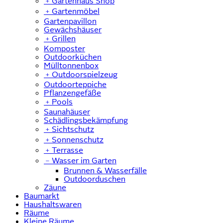
﹢
Gartenhaus Shop
﹢
Gartenmöbel
Gartenpavillon
Gewächshäuser
﹢
Grillen
Komposter
Outdoorküchen
Mülltonnenbox
﹢
Outdoorspielzeug
Outdoorteppiche
Pflanzengefäße
﹢
Pools
Saunahäuser
Schädlingsbekämpfung
﹢
Sichtschutz
﹢
Sonnenschutz
﹢
Terrasse
﹣
Wasser im Garten
Brunnen & Wasserfälle
Outdoorduschen
Zäune
Baumarkt
Haushaltswaren
Räume
Kleine Räume