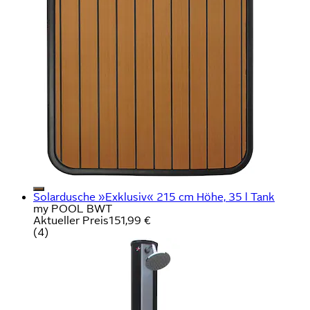
Solardusche »Exklusiv« 215 cm Höhe, 35 l Tank
my POOL BWT
Aktueller Preis
151,99 €
(
4
)