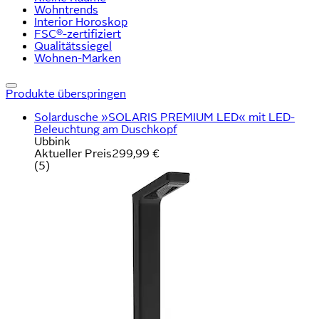
Wohntrends
Interior Horoskop
FSC®-zertifiziert
Qualitätssiegel
Wohnen-Marken
Produkte überspringen
Solardusche »SOLARIS PREMIUM LED« mit LED-
Beleuchtung am Duschkopf
Ubbink
Aktueller Preis
299,99 €
(
5
)