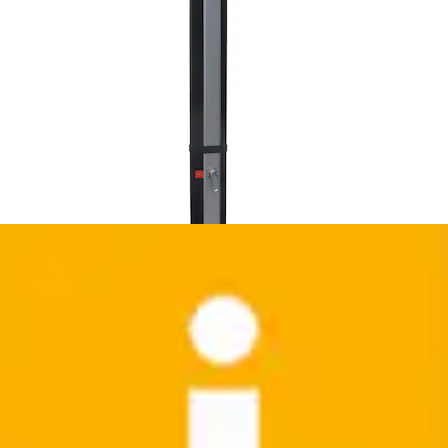
Gartenbrunnen »Wasserspiel Memphis«
Ubbink
Ursprünglicher Preis
UVP 199,00 €
Rabatt
- 7 %