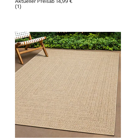
Aktueller Preis
ab
14,99 €
(
1
)