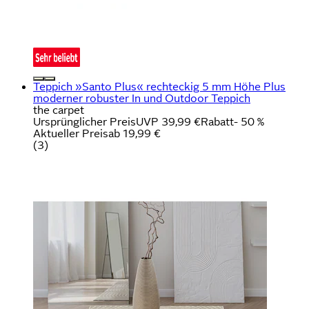
Teppich »Santo Plus« rechteckig 5 mm Höhe Plus
moderner robuster In und Outdoor Teppich
the carpet
Ursprünglicher Preis
UVP 39,99 €
Rabatt
- 50 %
Aktueller Preis
ab
19,99 €
(
3
)