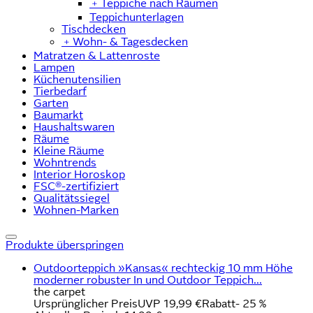
﹢
Teppiche nach Räumen
Teppichunterlagen
Tischdecken
﹢
Wohn- & Tagesdecken
Matratzen & Lattenroste
Lampen
Küchenutensilien
Tierbedarf
Garten
Baumarkt
Haushaltswaren
Räume
Kleine Räume
Wohntrends
Interior Horoskop
FSC®-zertifiziert
Qualitätssiegel
Wohnen-Marken
Produkte überspringen
Outdoorteppich »Kansas« rechteckig 10 mm Höhe
moderner robuster In und Outdoor Teppich...
the carpet
Ursprünglicher Preis
UVP 19,99 €
Rabatt
- 25 %