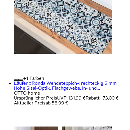
+
Farben
Läufer »Ronda Wendeteppich« rechteckig 5 mm
Höhe Sisal-Optik, Flachgewebe, In- und...
OTTO home
Ursprünglicher Preis
UVP 131,99 €
Rabatt
- 73,00 €
Aktueller Preis
ab
58,99 €