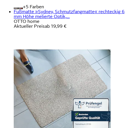
+
Farben
Fußmatte »Sydney, Schmutzfangmatte« rechteckig 6
mm Höhe melierte Optik,...
OTTO home
Aktueller Preis
ab
19,99 €