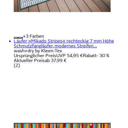
+
Farben
Läufer »Mikado Stripes« rechteckig 7 mm Höhe
Schmutzfangläufer, modernes Streifen...
wash+dry by Kleen-Tex
Ursprünglicher Preis
UVP 54,95 €
Rabatt
- 30 %
Aktueller Preis
ab
37,99 €
(
2
)