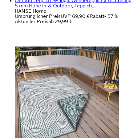
Outdoorteppich »Pangli, Wendeteppich« rechteckig
5 mm Höhe In-& Outdoor, Teppich,...
HANSE Home
Ursprünglicher Preis
UVP 69,90 €
Rabatt
- 57 %
Aktueller Preis
ab
29,99 €