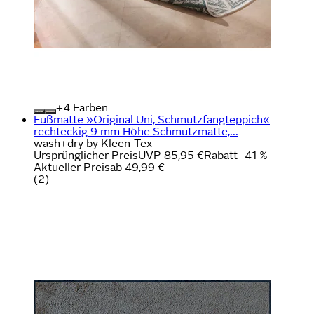
+
Farben
Fußmatte »Original Uni, Schmutzfangteppich«
rechteckig 9 mm Höhe Schmutzmatte,...
wash+dry by Kleen-Tex
Ursprünglicher Preis
UVP 85,95 €
Rabatt
- 41 %
Aktueller Preis
ab
49,99 €
(
2
)