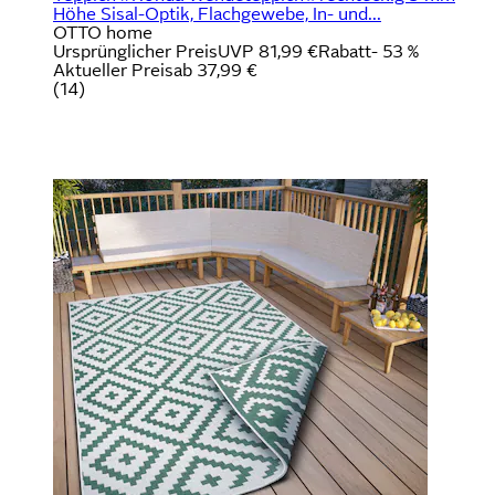
Höhe Sisal-Optik, Flachgewebe, In- und...
OTTO home
Ursprünglicher Preis
UVP 81,99 €
Rabatt
- 53 %
Aktueller Preis
ab
37,99 €
(
14
)