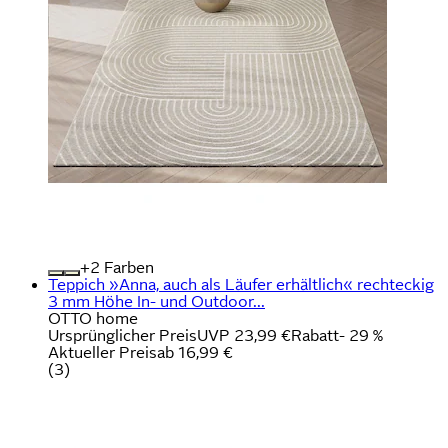
+
Farben
Teppich »Anna, auch als Läufer erhältlich« rechteckig
3 mm Höhe In- und Outdoor...
OTTO home
Ursprünglicher Preis
UVP 23,99 €
Rabatt
- 29 %
Aktueller Preis
ab
16,99 €
(
3
)