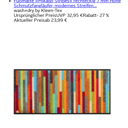
Fußmatte »Mikado Stripes« rechteckig 7 mm Höhe
Schmutzfangläufer, modernes Streifen...
wash+dry by Kleen-Tex
Ursprünglicher Preis
UVP 32,95 €
Rabatt
- 27 %
Aktueller Preis
ab
23,99 €