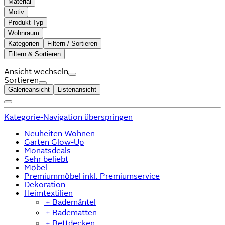
Material
Motiv
Produkt-Typ
Wohnraum
Kategorien
Filtern / Sortieren
Filtern & Sortieren
Ansicht wechseln
Sortieren
Galerieansicht
Listenansicht
Kategorie-Navigation überspringen
Neuheiten Wohnen
Garten Glow-Up
Monatsdeals
Sehr beliebt
Möbel
Premiummöbel inkl. Premiumservice
Dekoration
Heimtextilien
﹢
Bademäntel
﹢
Badematten
﹢
Bettdecken