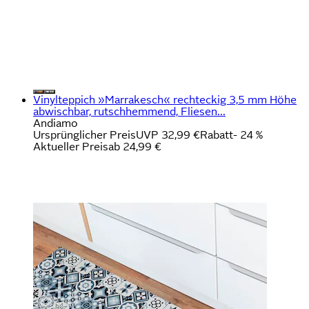
Vinylteppich »Marrakesch« rechteckig 3,5 mm Höhe
abwischbar, rutschhemmend, Fliesen...
Andiamo
Ursprünglicher Preis
UVP 32,99 €
Rabatt
- 24 %
Aktueller Preis
ab
24,99 €