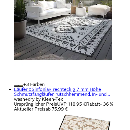
+
Farben
Läufer »Sinfonia« rechteckig 7 mm Höhe
Schmutzfangläufer, rutschhemmend, In- und...
wash+dry by Kleen-Tex
Ursprünglicher Preis
UVP 118,95 €
Rabatt
- 36 %
Aktueller Preis
ab
75,99 €