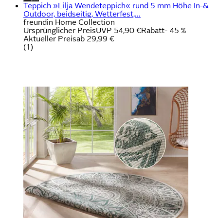
Teppich »Lilja Wendeteppich« rund 5 mm Höhe In-&
Outdoor, beidseitig, Wetterfest,...
freundin Home Collection
Ursprünglicher Preis
UVP 54,90 €
Rabatt
- 45 %
Aktueller Preis
ab
29,99 €
(
1
)