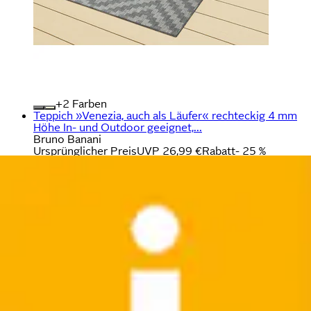
+
Farben
Teppich »Venezia, auch als Läufer« rechteckig 4 mm
Höhe In- und Outdoor geeignet,...
Bruno Banani
Ursprünglicher Preis
UVP 26,99 €
Rabatt
- 25 %
Aktueller Preis
ab
19,99 €