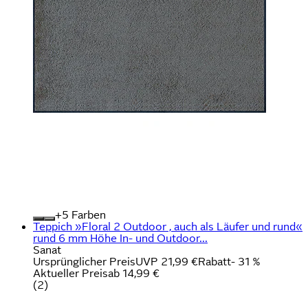
+
Farben
Teppich »Floral 2 Outdoor , auch als Läufer und rund«
rund 6 mm Höhe In- und Outdoor...
Sanat
Ursprünglicher Preis
UVP 21,99 €
Rabatt
- 31 %
Aktueller Preis
ab
14,99 €
(
2
)