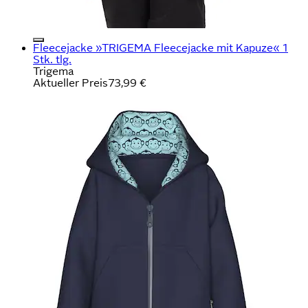
Fleecejacke »TRIGEMA Fleecejacke mit Kapuze« 1
Stk. tlg.
Trigema
Aktueller Preis
73,99 €