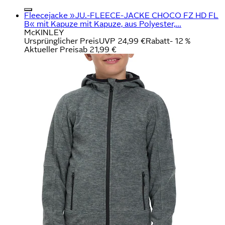
Fleecejacke »JU.-FLEECE-JACKE CHOCO FZ HD FL
B« mit Kapuze mit Kapuze, aus Polyester,...
McKINLEY
Ursprünglicher Preis
UVP 24,99 €
Rabatt
- 12 %
Aktueller Preis
ab
21,99 €