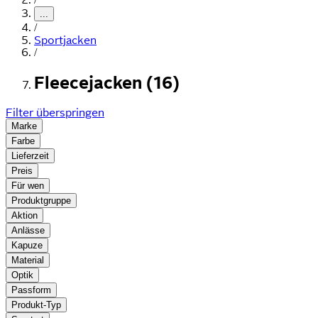
...
/
Sportjacken
/
Fleecejacken (16)
Filter überspringen
Marke
Farbe
Lieferzeit
Preis
Für wen
Produktgruppe
Aktion
Anlässe
Kapuze
Material
Optik
Passform
Produkt-Typ