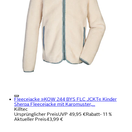
Fleecejacke »KOW 244 BYS FLC JCKT« Kinder
Sherpa Fleecejacke mit Karomuster,...
Killtec
Ursprünglicher Preis
UVP 49,95 €
Rabatt
- 11 %
Aktueller Preis
43,99 €