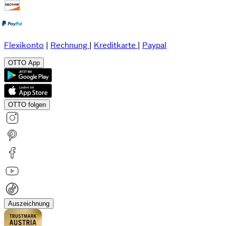
Flexikonto
|
Rechnung
|
Kreditkarte
|
Paypal
OTTO App
OTTO folgen
Auszeichnung