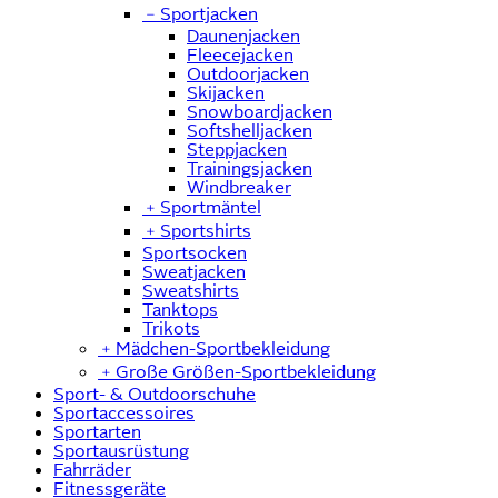
﹣
Sportjacken
Daunenjacken
Fleecejacken
Outdoorjacken
Skijacken
Snowboardjacken
Softshelljacken
Steppjacken
Trainingsjacken
Windbreaker
﹢
Sportmäntel
﹢
Sportshirts
Sportsocken
Sweatjacken
Sweatshirts
Tanktops
Trikots
﹢
Mädchen-Sportbekleidung
﹢
Große Größen-Sportbekleidung
Sport- & Outdoorschuhe
Sportaccessoires
Sportarten
Sportausrüstung
Fahrräder
Fitnessgeräte