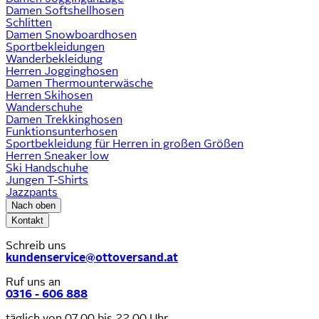
Damen Softshellhosen
Schlitten
Damen Snowboardhosen
Sportbekleidungen
Wanderbekleidung
Herren Jogginghosen
Damen Thermounterwäsche
Herren Skihosen
Wanderschuhe
Damen Trekkinghosen
Funktionsunterhosen
Sportbekleidung für Herren in großen Größen
Herren Sneaker low
Ski Handschuhe
Jungen T-Shirts
Jazzpants
Nach oben
Kontakt
Schreib uns
kundenservice@ottoversand.at
Ruf uns an
0316 - 606 888
täglich von 07.00 bis 22.00 Uhr