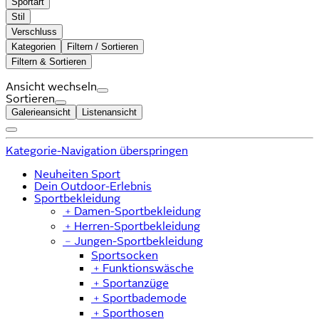
Sportart
Stil
Verschluss
Kategorien
Filtern / Sortieren
Filtern & Sortieren
Ansicht wechseln
Sortieren
Galerieansicht
Listenansicht
Kategorie-Navigation überspringen
Neuheiten Sport
Dein Outdoor-Erlebnis
Sportbekleidung
﹢
Damen-Sportbekleidung
﹢
Herren-Sportbekleidung
﹣
Jungen-Sportbekleidung
Sportsocken
﹢
Funktionswäsche
﹢
Sportanzüge
﹢
Sportbademode
﹢
Sporthosen