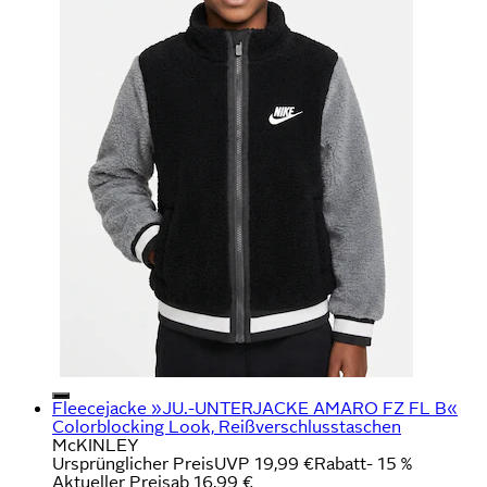
Fleecejacke »JU.-UNTERJACKE AMARO FZ FL B«
Colorblocking Look, Reißverschlusstaschen
McKINLEY
Ursprünglicher Preis
UVP 19,99 €
Rabatt
- 15 %
Aktueller Preis
ab
16,99 €