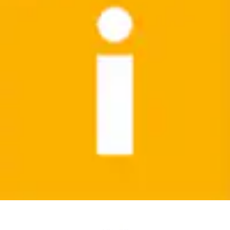
Fleecejacke »KOS 139 BYS FLC JCKT« Fleecejacke
mit Colourblock, Kapuze, 2-Wege-Stretch
Killtec
Ursprünglicher Preis
UVP 39,95 €
Rabatt
- 12 %
Aktueller Preis
34,99 €