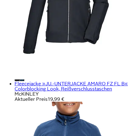
Fleecejacke »JU.-UNTERJACKE AMARO FZ FL B«
Colorblocking Look, Reißverschlusstaschen
McKINLEY
Aktueller Preis
19,99 €