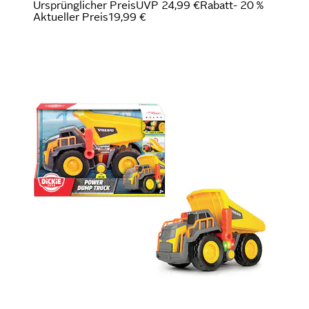
Ursprünglicher Preis
UVP 24,99 €
Rabatt
- 20 %
Aktueller Preis
19,99 €