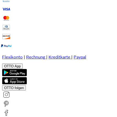
Flexikonto
|
Rechnung
|
Kreditkarte
|
Paypal
OTTO App
OTTO folgen