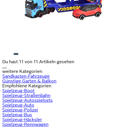
Du hast 11 von 11 Artikeln gesehen
weitere Kategorien
Sandkasten-Fahrzeuge
Günstige Garten & Balkon
Empfohlene Kategorien
Spielzeug-Boot
Spielzeug-Straßenbahn
Spielzeug-Autospielsets
Spielzeug-Auto
Spielzeug-Polizei
Spielzeug-Bus
Spielzeug-Häcksler
Spielzeug-Rennwagen