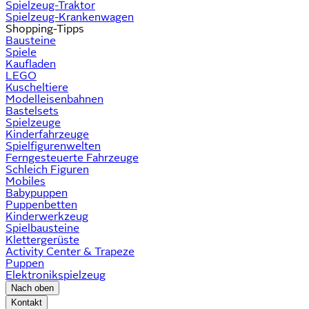
Spielzeug-Traktor
Spielzeug-Krankenwagen
Shopping-Tipps
Bausteine
Spiele
Kaufladen
LEGO
Kuscheltiere
Modelleisenbahnen
Bastelsets
Spielzeuge
Kinderfahrzeuge
Spielfigurenwelten
Ferngesteuerte Fahrzeuge
Schleich Figuren
Mobiles
Babypuppen
Puppenbetten
Kinderwerkzeug
Spielbausteine
Klettergerüste
Activity Center & Trapeze
Puppen
Elektronikspielzeug
Nach oben
Kontakt