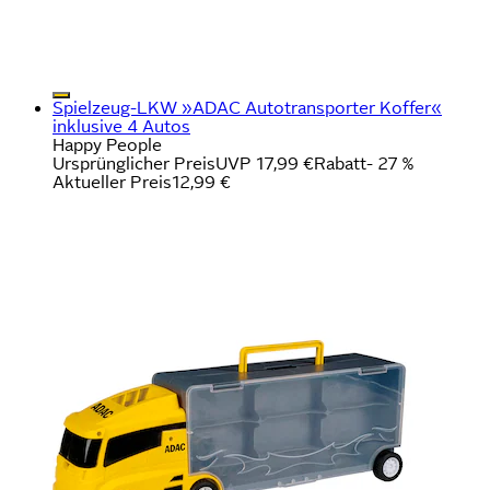
Spielzeug-LKW »ADAC Autotransporter Koffer«
inklusive 4 Autos
Happy People
Ursprünglicher Preis
UVP 17,99 €
Rabatt
- 27 %
Aktueller Preis
12,99 €