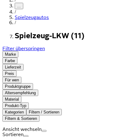
...
/
Spielzeugautos
/
Spielzeug-LKW (11)
Filter überspringen
Marke
Farbe
Lieferzeit
Preis
Für wen
Produktgruppe
Altersempfehlung
Material
Produkt-Typ
Kategorien
Filtern / Sortieren
Filtern & Sortieren
Ansicht wechseln
Sortieren