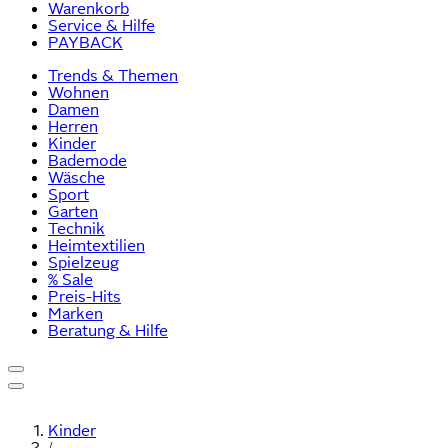
Warenkorb
Service & Hilfe
PAYBACK
Trends & Themen
Wohnen
Damen
Herren
Kinder
Bademode
Wäsche
Sport
Garten
Technik
Heimtextilien
Spielzeug
% Sale
Preis-Hits
Marken
Beratung & Hilfe
Kinder
/