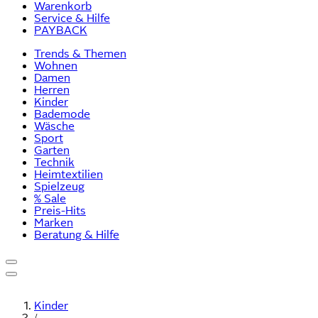
Warenkorb
Service & Hilfe
PAYBACK
Trends & Themen
Wohnen
Damen
Herren
Kinder
Bademode
Wäsche
Sport
Garten
Technik
Heimtextilien
Spielzeug
% Sale
Preis-Hits
Marken
Beratung & Hilfe
Kinder
/