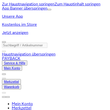
Zur Hauptnavigation springen
Zum Hauptinhalt springen
App Banner überspringen
Unsere App
Kostenlos im Store
Jetzt anzeigen
Hauptnavigation überspringen
PAYBACK
Service & Hilfe
Mein Konto
Merkzettel
Warenkorb
Mein Konto
Merkzettel