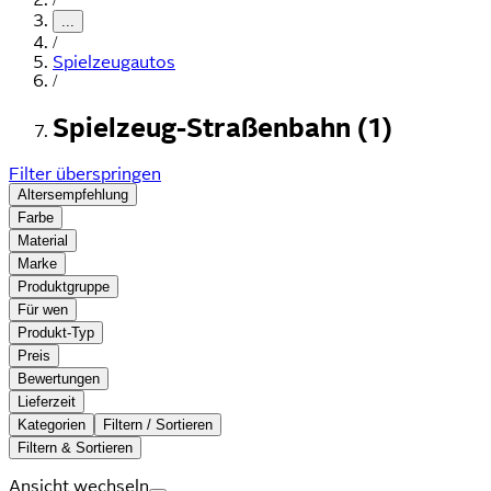
...
/
Spielzeugautos
/
Spielzeug-Straßenbahn (1)
Filter überspringen
Altersempfehlung
Farbe
Material
Marke
Produktgruppe
Für wen
Produkt-Typ
Preis
Bewertungen
Lieferzeit
Kategorien
Filtern / Sortieren
Filtern & Sortieren
Ansicht wechseln