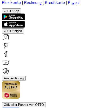
Flexikonto
|
Rechnung
|
Kreditkarte
|
Paypal
OTTO App
OTTO folgen
Auszeichnung
Offizieller Partner von OTTO