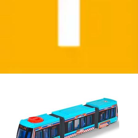
Kinder-Marken
Qualitätssiegel
Produkte überspringen
Spielzeug-Straßenbahn »Siemens City Tram«
Dickie Toys
Aktueller Preis
17,99 €
(
1
)