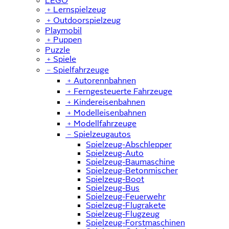
LEGO
﹢
Lernspielzeug
﹢
Outdoorspielzeug
Playmobil
﹢
Puppen
Puzzle
﹢
Spiele
﹣
Spielfahrzeuge
﹢
Autorennbahnen
﹢
Ferngesteuerte Fahrzeuge
﹢
Kindereisenbahnen
﹢
Modelleisenbahnen
﹢
Modellfahrzeuge
﹣
Spielzeugautos
Spielzeug-Abschlepper
Spielzeug-Auto
Spielzeug-Baumaschine
Spielzeug-Betonmischer
Spielzeug-Boot
Spielzeug-Bus
Spielzeug-Feuerwehr
Spielzeug-Flugrakete
Spielzeug-Flugzeug
Spielzeug-Forstmaschinen