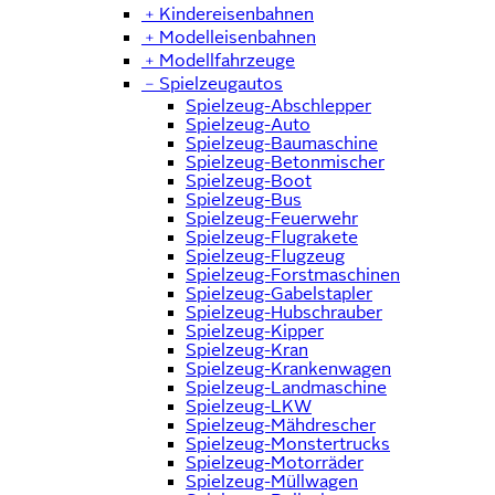
﹢
Kindereisenbahnen
﹢
Modelleisenbahnen
﹢
Modellfahrzeuge
﹣
Spielzeugautos
Spielzeug-Abschlepper
Spielzeug-Auto
Spielzeug-Baumaschine
Spielzeug-Betonmischer
Spielzeug-Boot
Spielzeug-Bus
Spielzeug-Feuerwehr
Spielzeug-Flugrakete
Spielzeug-Flugzeug
Spielzeug-Forstmaschinen
Spielzeug-Gabelstapler
Spielzeug-Hubschrauber
Spielzeug-Kipper
Spielzeug-Kran
Spielzeug-Krankenwagen
Spielzeug-Landmaschine
Spielzeug-LKW
Spielzeug-Mähdrescher
Spielzeug-Monstertrucks
Spielzeug-Motorräder
Spielzeug-Müllwagen