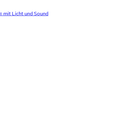
g« mit Licht und Sound