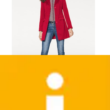
+
Farben
Lederimitathose
Lady
Aktueller Preis
59,99 €