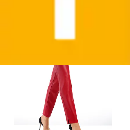
(
5
)