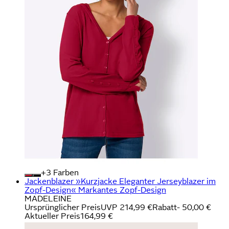
+
Farben
Jackenblazer »Kurzjacke Eleganter Jerseyblazer im
Zopf-Design« Markantes Zopf-Design
MADELEINE
Ursprünglicher Preis
UVP 214,99 €
Rabatt
- 50,00 €
Aktueller Preis
164,99 €