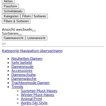
Aktion
Passform
Schnittdetails
Kategorien
Filtern / Sortieren
Filtern & Sortieren
Ansicht wechseln
Sortieren
Galerieansicht
Listenansicht
Kategorie-Navigation überspringen
Neuheiten Damen
Sehr beliebt
Damenmode
Accessoires
Damenschuhe
Damenwäsche
Trachtenmode Damen
Trends
Sommer Must-Haves
Winter Must-Haves
Animal Print
Après-Ski Style