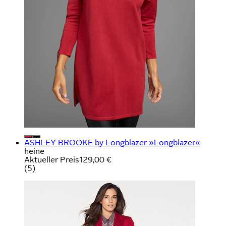
ASHLEY BROOKE by Longblazer »Longblazer«
heine
Aktueller Preis
129,00 €
(
5
)