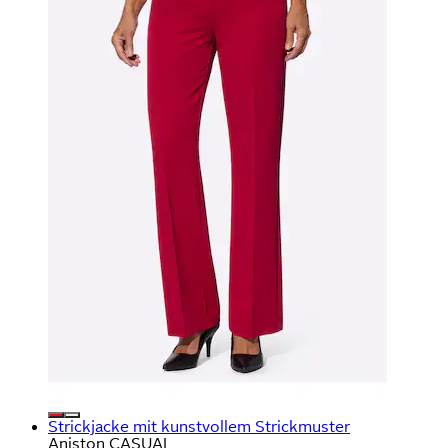
Strickjacke mit kunstvollem Strickmuster
Aniston CASUAL