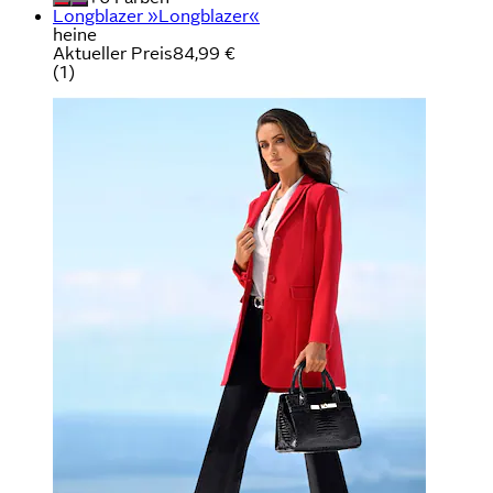
Longblazer »Longblazer«
heine
Aktueller Preis
84,99 €
(
1
)