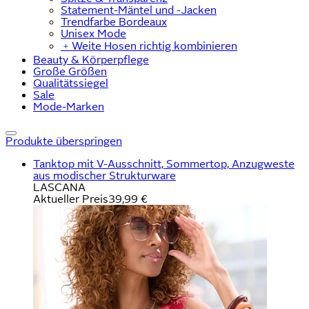
Statement-Mäntel und -Jacken
Trendfarbe Bordeaux
Unisex Mode
﹢
Weite Hosen richtig kombinieren
Beauty & Körperpflege
Große Größen
Qualitätssiegel
Sale
Mode-Marken
Produkte überspringen
Tanktop mit V-Ausschnitt, Sommertop, Anzugweste
aus modischer Strukturware
LASCANA
Aktueller Preis
39,99 €