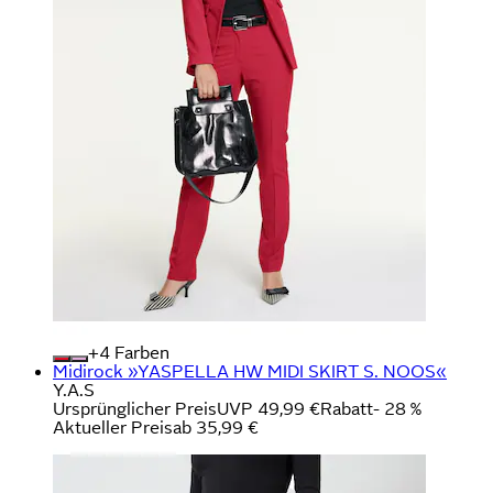
+
Farben
Midirock »YASPELLA HW MIDI SKIRT S. NOOS«
Y.A.S
Ursprünglicher Preis
UVP 49,99 €
Rabatt
- 28 %
Aktueller Preis
ab
35,99 €