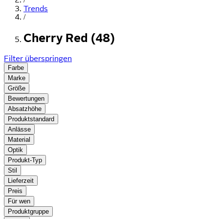
Trends
/
Cherry Red (48)
Filter überspringen
Farbe
Marke
Größe
Bewertungen
Absatzhöhe
Produktstandard
Anlässe
Material
Optik
Produkt-Typ
Stil
Lieferzeit
Preis
Für wen
Produktgruppe