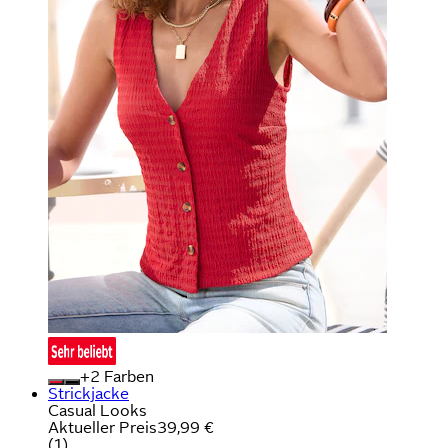
+
Farben
Strickjacke
Casual Looks
Aktueller Preis
39,99 €
(
1
)