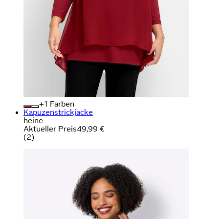
+
Farben
Kapuzenstrickjacke
heine
Aktueller Preis
49,99 €
(
2
)