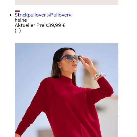
Strickpullover »Pullover«
heine
Aktueller Preis
39,99 €
(
1
)