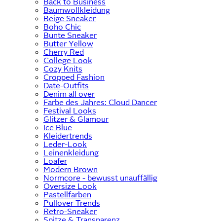
Back to Business
Baumwollkleidung
Beige Sneaker
Boho Chic
Bunte Sneaker
Butter Yellow
Cherry Red
College Look
Cozy Knits
Cropped Fashion
Date-Outfits
Denim all over
Farbe des Jahres: Cloud Dancer
Festival Looks
Glitzer & Glamour
Ice Blue
Kleidertrends
Leder-Look
Leinenkleidung
Loafer
Modern Brown
Normcore - bewusst unauffällig
Oversize Look
Pastellfarben
Pullover Trends
Retro-Sneaker
Spitze & Transparenz