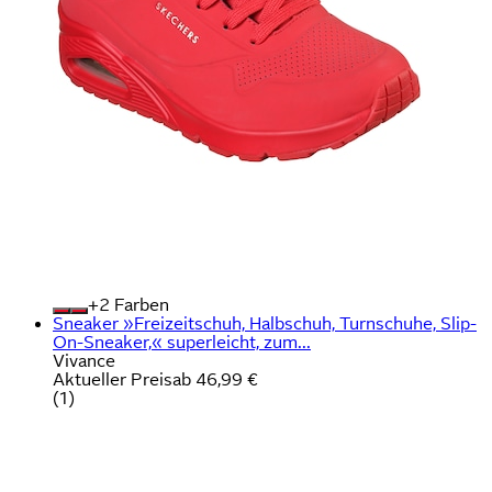
+
Farben
Sneaker »Freizeitschuh, Halbschuh, Turnschuhe, Slip-
On-Sneaker,« superleicht, zum...
Vivance
Aktueller Preis
ab
46,99 €
(
1
)