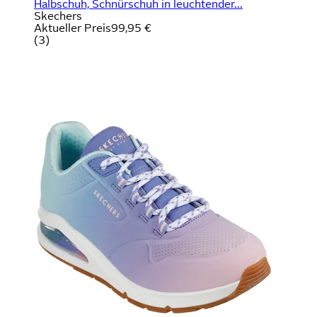
Halbschuh, Schnürschuh in leuchtender...
Skechers
Aktueller Preis
99,95 €
(
3
)