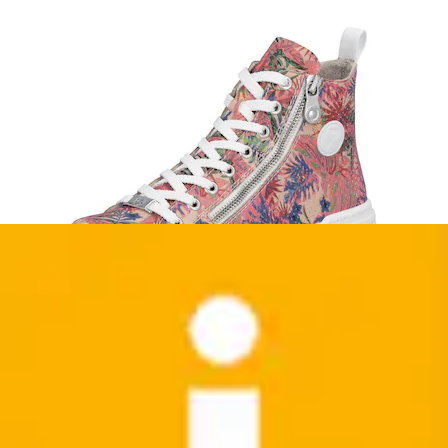
+
Farben
Sneaker »GAZELLE«