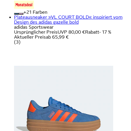
+
Farben
Plateausneaker »VL COURT BOLD« inspiriert vom
Design des adidas gazelle bold
adidas Sportswear
Ursprünglicher Preis
UVP 80,00 €
Rabatt
- 17 %
Aktueller Preis
ab
65,99 €
(
3
)