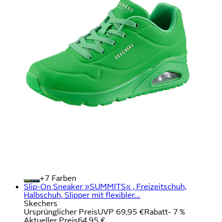
+
Farben
Slip-On Sneaker »SUMMITS« , Freizeitschuh,
Halbschuh, Slipper mit flexibler...
Skechers
Ursprünglicher Preis
UVP 69,95 €
Rabatt
- 7 %
Aktueller Preis
64,95 €