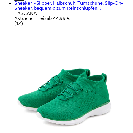
Sneaker »Slipper, Halbschuh, Turnschuhe, Slip-On-
Sneaker, bequem,« zum Reinschlüpfen...
LASCANA
Aktueller Preis
ab
44,99 €
(
12
)