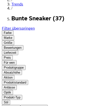
Trends
/
Bunte Sneaker (37)
Filter überspringen
Farbe
Marke
Größe
Bewertungen
Lieferzeit
Preis
Für wen
Produktgruppe
Absatzhöhe
Aktion
Produktstandard
Anlässe
Optik
Produkt-Typ
Stil