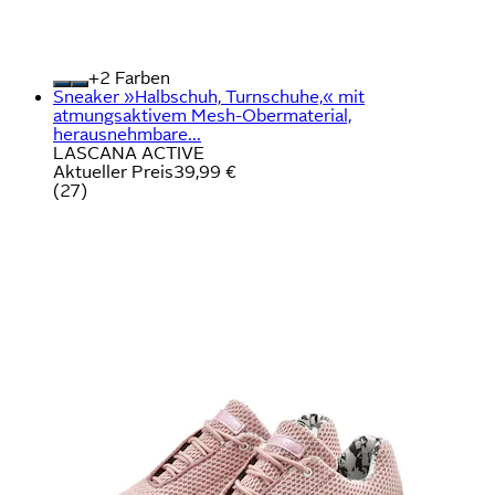
+
Farben
Sneaker »Halbschuh, Turnschuhe,« mit
atmungsaktivem Mesh-Obermaterial,
herausnehmbare...
LASCANA ACTIVE
Aktueller Preis
39,99 €
(
27
)