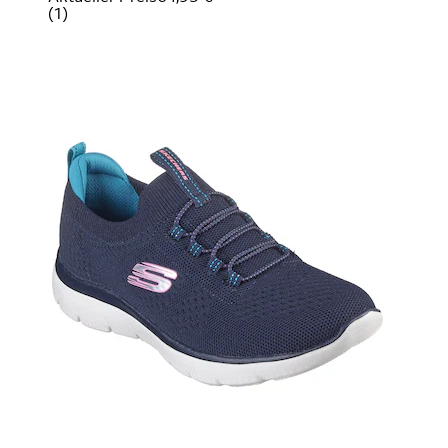
(
1
)