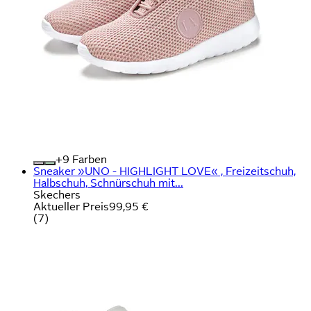
+
Farben
Sneaker »UNO - HIGHLIGHT LOVE« , Freizeitschuh,
Halbschuh, Schnürschuh mit...
Skechers
Aktueller Preis
99,95 €
(
7
)