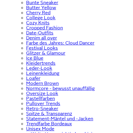
Bunte Sneaker
Butter Yellow
Cherry Red
College Look
Cozy Knits
Cropped Fashion
Date-Outfits
Denim all over
Farbe des Jahres: Cloud Dancer
Festival Looks
Glitzer & Glamour
Ice Blue
Kleidertrends
Leder-Look
Leinenkleidung
Loafer
Modern Brown
Normcore - bewusst unauffällig
Oversize Look
Pastellfarben
Pullover Trends
Retro-Sneaker
Spitze & Transparenz
Statement-Mäntel und -Jacken
Trendfarbe Bordeaux
Unisex Mode