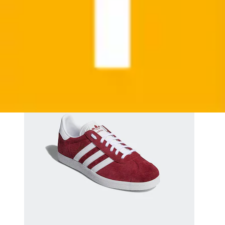
adidas Originals
Ursprünglicher Preis
UVP 110,00 €
Rabatt
- 18 %
Aktueller Preis
ab
89,99 €
(
2
)