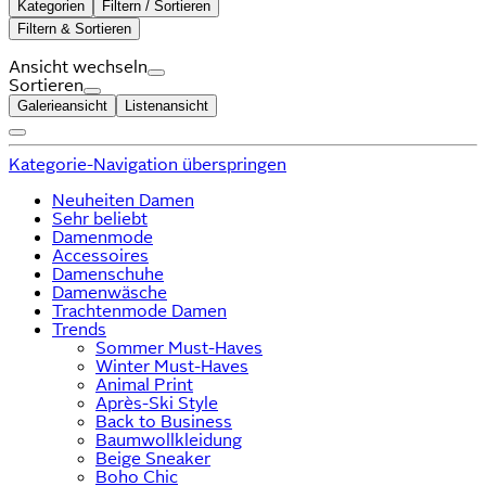
Kategorien
Filtern / Sortieren
Filtern & Sortieren
Ansicht wechseln
Sortieren
Galerieansicht
Listenansicht
Kategorie-Navigation überspringen
Neuheiten Damen
Sehr beliebt
Damenmode
Accessoires
Damenschuhe
Damenwäsche
Trachtenmode Damen
Trends
Sommer Must-Haves
Winter Must-Haves
Animal Print
Après-Ski Style
Back to Business
Baumwollkleidung
Beige Sneaker
Boho Chic