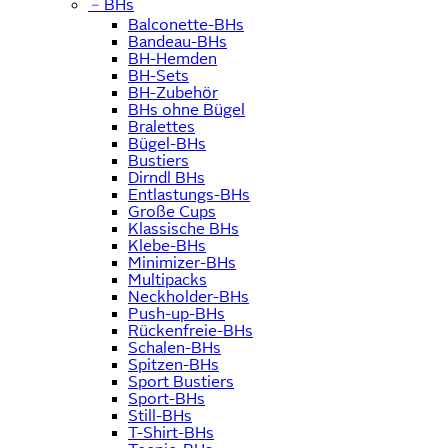
﹣
BHs
Balconette-BHs
Bandeau-BHs
BH-Hemden
BH-Sets
BH-Zubehör
BHs ohne Bügel
Bralettes
Bügel-BHs
Bustiers
Dirndl BHs
Entlastungs-BHs
Große Cups
Klassische BHs
Klebe-BHs
Minimizer-BHs
Multipacks
Neckholder-BHs
Push-up-BHs
Rückenfreie-BHs
Schalen-BHs
Spitzen-BHs
Sport Bustiers
Sport-BHs
Still-BHs
T-Shirt-BHs