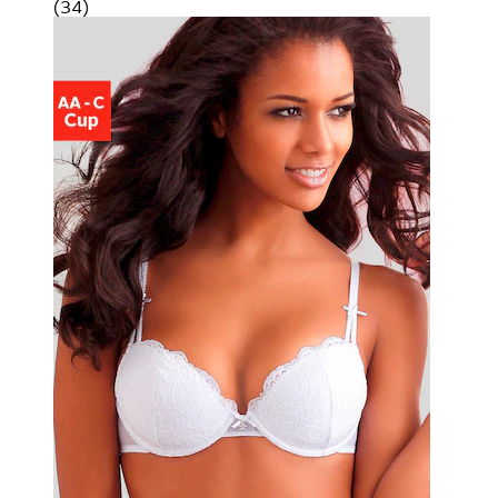
(
34
)