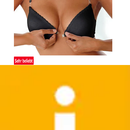
Bügel-BH Packung, aus Spitze, Dessous – auch ideal
für große Größen
petite fleur by Lascana
Aktueller Preis
ab
39,99 €
Grundpreis
7,99 €
pro
/
1 Stk
(
26
)