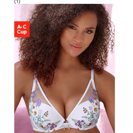
(
1
)