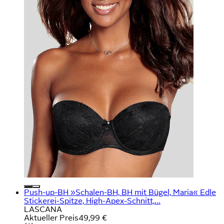
Push-up-BH »Schalen-BH, BH mit Bügel, Maria« Edle
Stickerei-Spitze, High-Apex-Schnitt,...
LASCANA
Aktueller Preis
49,99 €