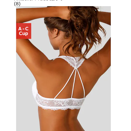
(
8
)