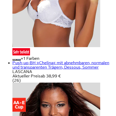
+
Farben
Push-up-BH »Chelina« mit abnehmbaren, normalen
und transparenten Trägern, Dessous, Sommer
LASCANA
Aktueller Preis
ab
38,99 €
(
26
)