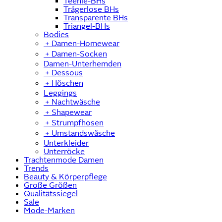
Teenie-BHs
Trägerlose BHs
Transparente BHs
Triangel-BHs
Bodies
﹢
Damen-Homewear
﹢
Damen-Socken
Damen-Unterhemden
﹢
Dessous
﹢
Höschen
Leggings
﹢
Nachtwäsche
﹢
Shapewear
﹢
Strumpfhosen
﹢
Umstandswäsche
Unterkleider
Unterröcke
Trachtenmode Damen
Trends
Beauty & Körperpflege
Große Größen
Qualitätssiegel
Sale
Mode-Marken