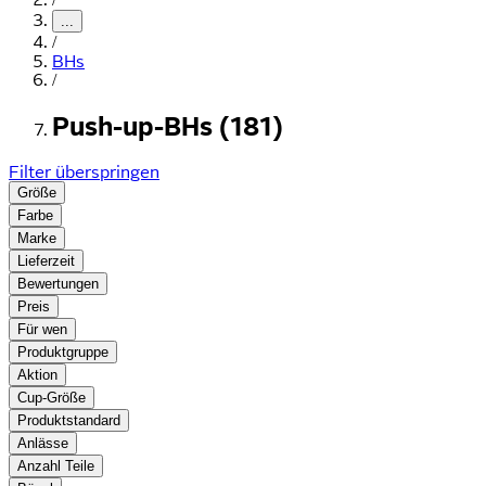
...
/
BHs
/
Push-up-BHs (181)
Filter überspringen
Größe
Farbe
Marke
Lieferzeit
Bewertungen
Preis
Für wen
Produktgruppe
Aktion
Cup-Größe
Produktstandard
Anlässe
Anzahl Teile