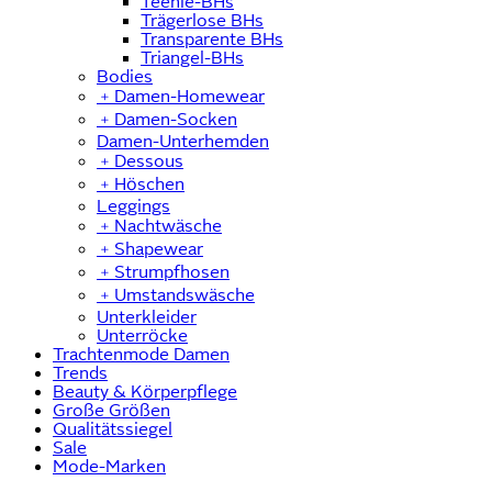
Teenie-BHs
Trägerlose BHs
Transparente BHs
Triangel-BHs
Bodies
﹢
Damen-Homewear
﹢
Damen-Socken
Damen-Unterhemden
﹢
Dessous
﹢
Höschen
Leggings
﹢
Nachtwäsche
﹢
Shapewear
﹢
Strumpfhosen
﹢
Umstandswäsche
Unterkleider
Unterröcke
Trachtenmode Damen
Trends
Beauty & Körperpflege
Große Größen
Qualitätssiegel
Sale
Mode-Marken