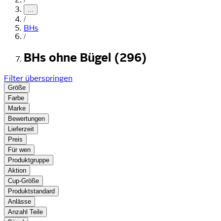
...
/
BHs
/
BHs ohne Bügel (296)
Filter überspringen
Größe
Farbe
Marke
Bewertungen
Lieferzeit
Preis
Für wen
Produktgruppe
Aktion
Cup-Größe
Produktstandard
Anlässe
Anzahl Teile