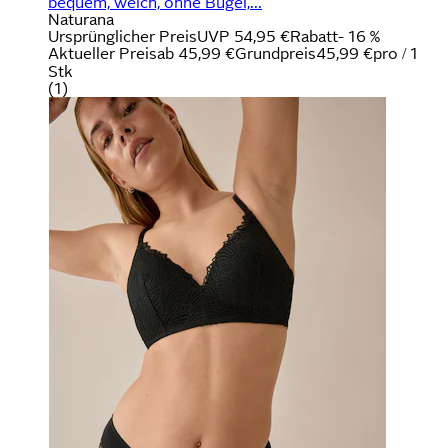
bequem, weich, ohne Bügel,...
Naturana
Ursprünglicher Preis
UVP 54,95 €
Rabatt
- 16 %
Aktueller Preis
ab
45,99 €
Grundpreis
45,99 €
pro
/
1
Stk
(
1
)