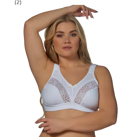
(
2
)