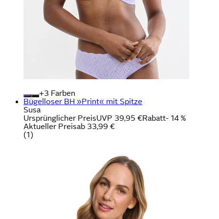
+
Farben
Bügelloser BH »Print« mit Spitze
Susa
Ursprünglicher Preis
UVP 39,95 €
Rabatt
- 14 %
Aktueller Preis
ab
33,99 €
(
1
)