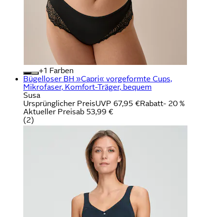
+
Farben
Bügelloser BH »Capri« vorgeformte Cups,
Mikrofaser, Komfort-Träger, bequem
Susa
Ursprünglicher Preis
UVP 67,95 €
Rabatt
- 20 %
Aktueller Preis
ab
53,99 €
(
2
)