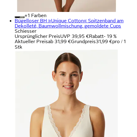
+
Farben
Bügelloser BH »Unique Cotton« Spitzenband am
Dekolleté, Baumwollmischung, gemoldete Cups
Schiesser
Ursprünglicher Preis
UVP 39,95 €
Rabatt
- 19 %
Aktueller Preis
ab
31,99 €
Grundpreis
31,99 €
pro
/
1
Stk