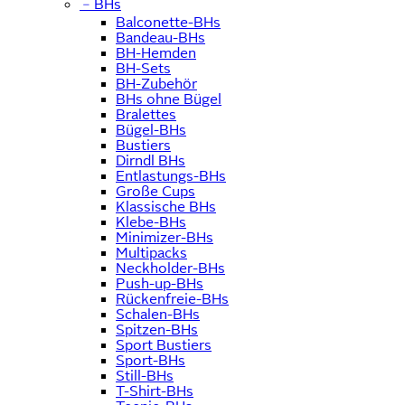
﹣
BHs
Balconette-BHs
Bandeau-BHs
BH-Hemden
BH-Sets
BH-Zubehör
BHs ohne Bügel
Bralettes
Bügel-BHs
Bustiers
Dirndl BHs
Entlastungs-BHs
Große Cups
Klassische BHs
Klebe-BHs
Minimizer-BHs
Multipacks
Neckholder-BHs
Push-up-BHs
Rückenfreie-BHs
Schalen-BHs
Spitzen-BHs
Sport Bustiers
Sport-BHs
Still-BHs
T-Shirt-BHs