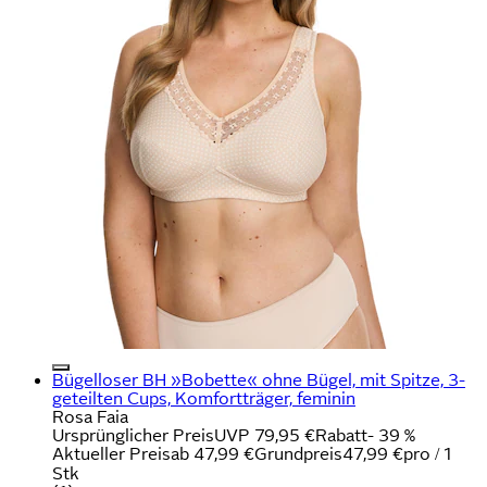
Bügelloser BH »Bobette« ohne Bügel, mit Spitze, 3-
geteilten Cups, Komfortträger, feminin
Rosa Faia
Ursprünglicher Preis
UVP 79,95 €
Rabatt
- 39 %
Aktueller Preis
ab
47,99 €
Grundpreis
47,99 €
pro
/
1
Stk