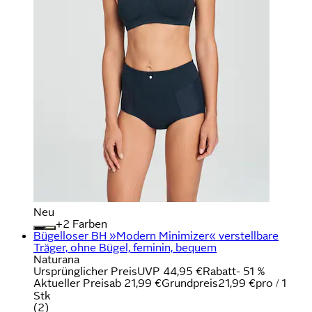
Neu
+
Farben
Bügelloser BH »Modern Minimizer« verstellbare
Träger, ohne Bügel, feminin, bequem
Naturana
Ursprünglicher Preis
UVP 44,95 €
Rabatt
- 51 %
Aktueller Preis
ab
21,99 €
Grundpreis
21,99 €
pro
/
1
Stk
(
2
)