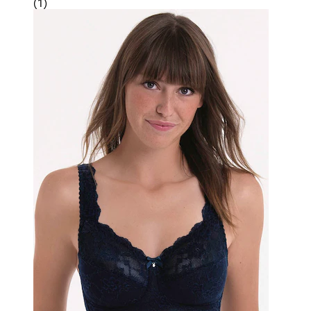
(
1
)