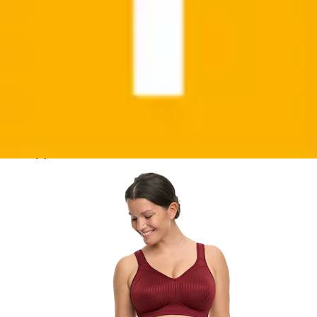
+
Farben
Bügelloser BH »Cremona« Stützfunktion,
vorgeformte Cups, Streifenoptik vorn
Susa
Ursprünglicher Preis
UVP 74,95 €
Rabatt
- 34 %
Aktueller Preis
ab
48,99 €
Grundpreis
48,99 €
pro
/
1
Stk
(
1
)