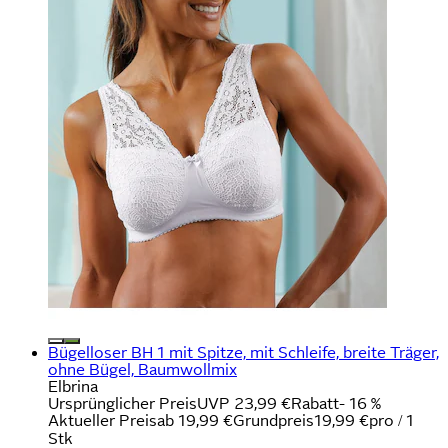
Bügelloser BH 1 mit Spitze, mit Schleife, breite Träger,
ohne Bügel, Baumwollmix
Elbrina
Ursprünglicher Preis
UVP 23,99 €
Rabatt
- 16 %
Aktueller Preis
ab
19,99 €
Grundpreis
19,99 €
pro
/
1
Stk