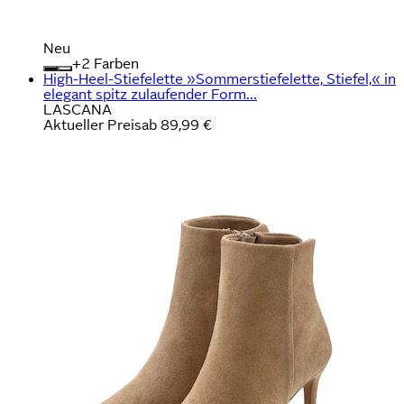
Neu
+
Farben
High-Heel-Stiefelette »Sommerstiefelette, Stiefel,« in
elegant spitz zulaufender Form...
LASCANA
Aktueller Preis
ab
89,99 €