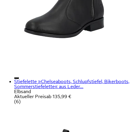
Stiefelette »Chelseaboots, Schlupfstiefel, Bikerboots,
Sommerstiefelette« aus Leder...
Elbsand
Aktueller Preis
ab
135,99 €
(
6
)