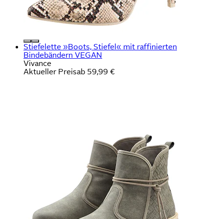
Stiefelette »Boots, Stiefel« mit raffinierten
Bindebändern VEGAN
Vivance
Aktueller Preis
ab
59,99 €