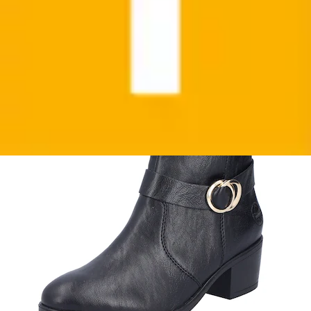
Stiefelette Ankleboots, Blockabsatz, mit
Innenreißverschluss
Rieker
Aktueller Preis
69,95 €