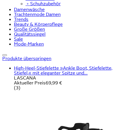
﹢
Schuhzubehör
Damenwäsche
Trachtenmode Damen
Trends
Beauty & Körperpflege
Große Größen
Qualitätssiegel
Sale
Mode-Marken
Produkte überspringen
High-Heel-Stiefelette »Ankle Boot, Stiefelette,
Stiefel,« mit eleganter Spitze und...
LASCANA
Aktueller Preis
69,99 €
(
3
)