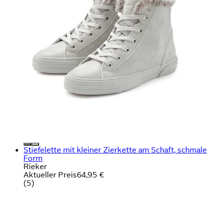
Stiefelette mit kleiner Zierkette am Schaft, schmale
Form
Rieker
Aktueller Preis
64,95 €
(
5
)