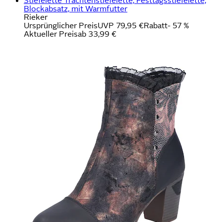
Stiefelette Trachtenstiefelette, Festtagsstiefelette,
Blockabsatz, mit Warmfutter
Rieker
Ursprünglicher Preis
UVP 79,95 €
Rabatt
- 57 %
Aktueller Preis
ab
33,99 €