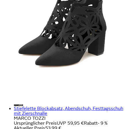
Stiefelette Blockabsatz, Abendschuh, Festtagsschuh
mit Zierschnalle
MARCO TOZZI
Ursprünglicher Preis
UVP 59,95 €
Rabatt
- 9 %
Aktueller Preis
53,99 €