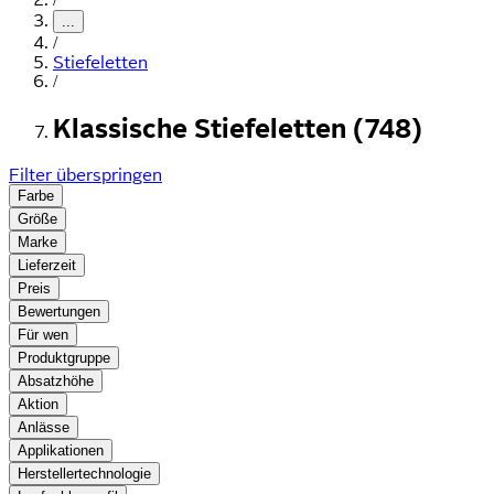
...
/
Stiefeletten
/
Klassische Stiefeletten (748)
Filter überspringen
Farbe
Größe
Marke
Lieferzeit
Preis
Bewertungen
Für wen
Produktgruppe
Absatzhöhe
Aktion
Anlässe
Applikationen
Herstellertechnologie