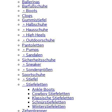
Ballerinas
Barfußschuhe
﹢
Boots
Clogs
Gummistiefel
﹢
Halbschuhe
﹢
Hausschuhe
﹢
High Heels
﹢
Outdoorschuhe
Pantoletten
﹢
Pumps
﹢
Sandalen
Sicherheitsschuhe
﹢
Sneaker
﹢
Sondergrößen
Sportschuhe
﹢
Stiefel
﹣
Stiefeletten
Ankle Boots
Cowboy Stiefeletten
Klassische Stiefeletten
Schnürstiefeletten
Winterstiefeletten
Zehentrenner