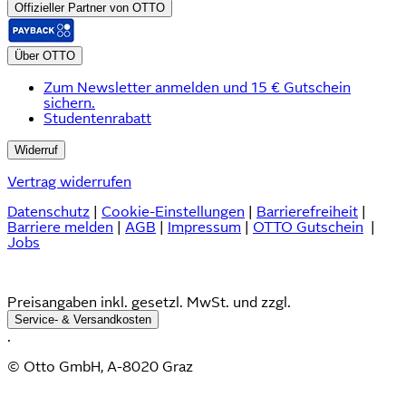
Offizieller Partner von OTTO
Über OTTO
Zum Newsletter anmelden und 15 € Gutschein
sichern.
Studentenrabatt
Widerruf
Vertrag widerrufen
Datenschutz
|
Cookie-Einstellungen
|
Barrierefreiheit
|
Barriere melden
|
AGB
|
Impressum
|
OTTO Gutschein
|
Jobs
Preisangaben inkl. gesetzl. MwSt. und zzgl.
Service- & Versandkosten
.
© Otto GmbH, A-8020 Graz