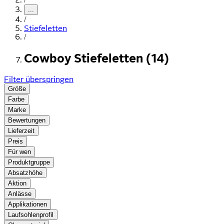
...
/
Stiefeletten
/
Cowboy Stiefeletten (14)
Filter überspringen
Größe
Farbe
Marke
Bewertungen
Lieferzeit
Preis
Für wen
Produktgruppe
Absatzhöhe
Aktion
Anlässe
Applikationen
Laufsohlenprofil