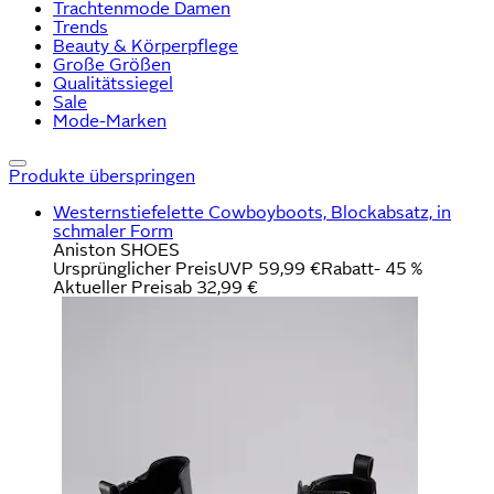
Trachtenmode Damen
Trends
Beauty & Körperpflege
Große Größen
Qualitätssiegel
Sale
Mode-Marken
Produkte überspringen
Westernstiefelette Cowboyboots, Blockabsatz, in
schmaler Form
Aniston SHOES
Ursprünglicher Preis
UVP 59,99 €
Rabatt
- 45 %
Aktueller Preis
ab
32,99 €