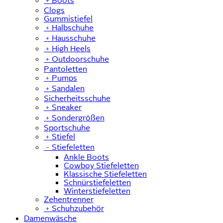
﹢
Boots
Clogs
Gummistiefel
﹢
Halbschuhe
﹢
Hausschuhe
﹢
High Heels
﹢
Outdoorschuhe
Pantoletten
﹢
Pumps
﹢
Sandalen
Sicherheitsschuhe
﹢
Sneaker
﹢
Sondergrößen
Sportschuhe
﹢
Stiefel
﹣
Stiefeletten
Ankle Boots
Cowboy Stiefeletten
Klassische Stiefeletten
Schnürstiefeletten
Winterstiefeletten
Zehentrenner
﹢
Schuhzubehör
Damenwäsche