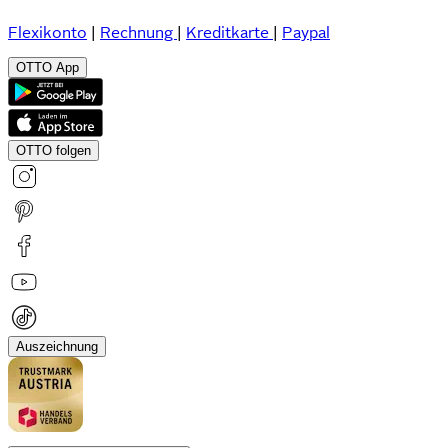
Flexikonto
|
Rechnung
|
Kreditkarte
|
Paypal
OTTO App
OTTO folgen
Auszeichnung