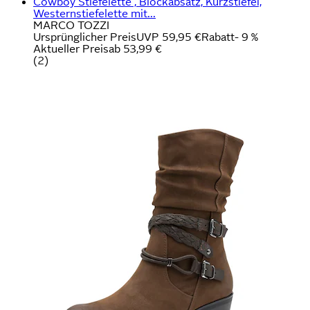
Cowboy Stiefelette , Blockabsatz, Kurzstiefel,
Westernstiefelette mit...
MARCO TOZZI
Ursprünglicher Preis
UVP 59,95 €
Rabatt
- 9 %
Aktueller Preis
ab
53,99 €
(
2
)