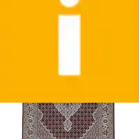
Orientteppich »Tabriz Mahi , auch als Läufer«
rechteckig 15 mm Höhe handgeknüpft,...
Woven Arts
Ursprünglicher Preis
UVP 449,00 €
Rabatt
- 297,01 €
Aktueller Preis
ab
151,99 €