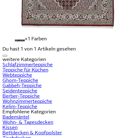
+
Farben
Du hast 1 von 1 Artikeln gesehen
weitere Kategorien
Schlafzimmerteppiche
Teppiche für Küchen
Webteppiche
Ghom-Teppiche
Gabbeh-Teppiche
Seidenteppiche
Berber-Teppiche
Wohnzimmerteppiche
Kelim-Teppiche
Empfohlene Kategorien
Bademäntel
Wohn- & Tagesdecken
Kissen
Bettdecken & Kopfpolster
Tischdecken