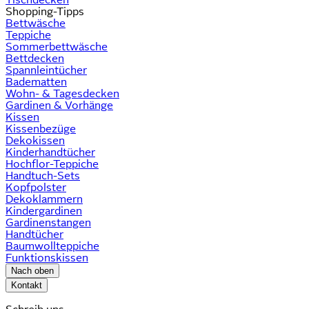
Shopping-Tipps
Bettwäsche
Teppiche
Sommerbettwäsche
Bettdecken
Spannleintücher
Badematten
Wohn- & Tagesdecken
Gardinen & Vorhänge
Kissen
Kissenbezüge
Dekokissen
Kinderhandtücher
Hochflor-Teppiche
Handtuch-Sets
Kopfpolster
Dekoklammern
Kindergardinen
Gardinenstangen
Handtücher
Baumwollteppiche
Funktionskissen
Nach oben
Kontakt