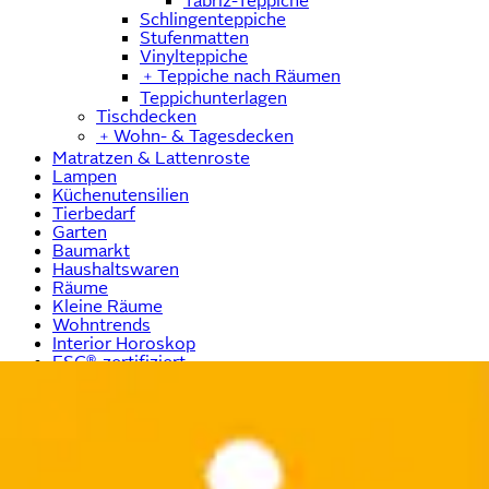
Täbriz-Teppiche
Schlingenteppiche
Stufenmatten
Vinylteppiche
﹢
Teppiche nach Räumen
Teppichunterlagen
Tischdecken
﹢
Wohn- & Tagesdecken
Matratzen & Lattenroste
Lampen
Küchenutensilien
Tierbedarf
Garten
Baumarkt
Haushaltswaren
Räume
Kleine Räume
Wohntrends
Interior Horoskop
FSC®-zertifiziert
Qualitätssiegel
Wohnen-Marken
Produkte überspringen