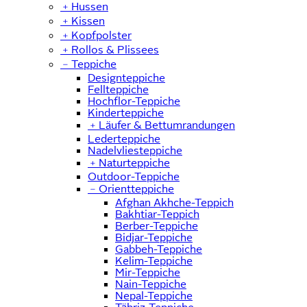
﹢
Hussen
﹢
Kissen
﹢
Kopfpolster
﹢
Rollos & Plissees
﹣
Teppiche
Designteppiche
Fellteppiche
Hochflor-Teppiche
Kinderteppiche
﹢
Läufer & Bettumrandungen
Lederteppiche
Nadelvliesteppiche
﹢
Naturteppiche
Outdoor-Teppiche
﹣
Orientteppiche
Afghan Akhche-Teppich
Bakhtiar-Teppich
Berber-Teppiche
Bidjar-Teppiche
Gabbeh-Teppiche
Kelim-Teppiche
Mir-Teppiche
Nain-Teppiche
Nepal-Teppiche