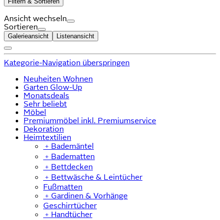
Filtern & Sortieren
Ansicht wechseln
Sortieren
Galerieansicht
Listenansicht
Kategorie-Navigation überspringen
Neuheiten Wohnen
Garten Glow-Up
Monatsdeals
Sehr beliebt
Möbel
Premiummöbel inkl. Premiumservice
Dekoration
Heimtextilien
﹢
Bademäntel
﹢
Badematten
﹢
Bettdecken
﹢
Bettwäsche & Leintücher
Fußmatten
﹢
Gardinen & Vorhänge
Geschirrtücher
﹢
Handtücher