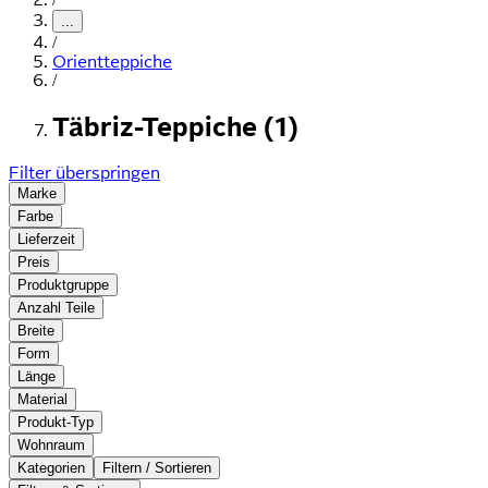
...
/
Orientteppiche
/
Täbriz-Teppiche (1)
Filter überspringen
Marke
Farbe
Lieferzeit
Preis
Produktgruppe
Anzahl Teile
Breite
Form
Länge
Material
Produkt-Typ
Wohnraum
Kategorien
Filtern / Sortieren