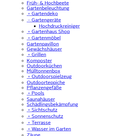
Früh- & Hochbeete
Gartenbeleuchtung
﹢
Gartendeko
﹣
Gartengeräte
Hochdruckreiniger
﹢
Gartenhaus Shop
﹢
Gartenmöbel
Gartenpavillon
Gewächshäuser
﹢
Grillen
Komposter
Outdoorküchen
Mülltonnenbox
﹢
Outdoorspielzeug
Outdoorteppiche
Pflanzengefäße
﹢
Pools
Saunahäuser
Schädlingsbekämpfung
﹢
Sichtschutz
﹢
Sonnenschutz
﹢
Terrasse
﹢
Wasser im Garten
Zäune