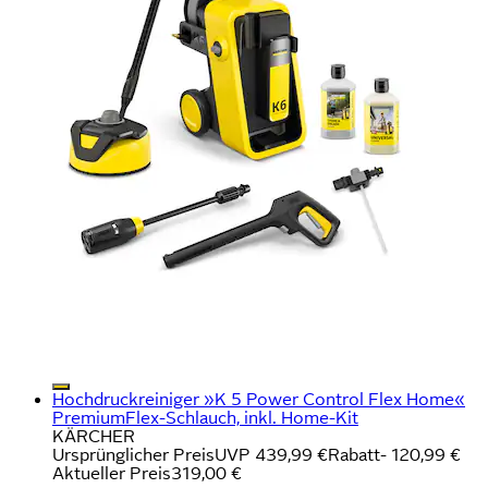
Hochdruckreiniger »K 5 Power Control Flex Home«
PremiumFlex-Schlauch, inkl. Home-Kit
KÄRCHER
Ursprünglicher Preis
UVP 439,99 €
Rabatt
- 120,99 €
Aktueller Preis
319,00 €