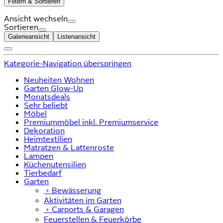
Filtern & Sortieren
Ansicht wechseln
Sortieren
Galerieansicht
Listenansicht
Kategorie-Navigation überspringen
Neuheiten Wohnen
Garten Glow-Up
Monatsdeals
Sehr beliebt
Möbel
Premiummöbel inkl. Premiumservice
Dekoration
Heimtextilien
Matratzen & Lattenroste
Lampen
Küchenutensilien
Tierbedarf
Garten
﹢
Bewässerung
Aktivitäten im Garten
﹢
Carports & Garagen
Feuerstellen & Feuerkörbe