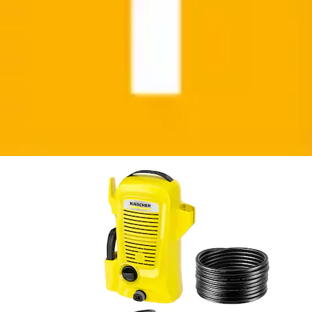
Hochdruckreiniger »K 2 UNIVERSAL EDITION«
Dreckfräse, Druck: 110 bar, Fördermenge max....
KÄRCHER
Ursprünglicher Preis
UVP 74,99 €
Rabatt
- 20 %
Aktueller Preis
59,99 €
(
1
)