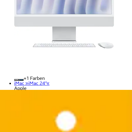
+
Farben
iMac »iMac 24"«
Apple
Aktueller Preis
1.749,42 €