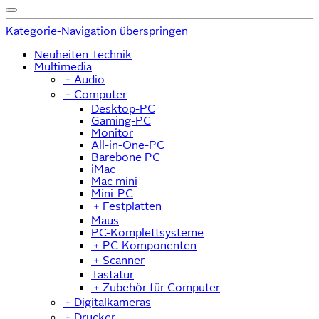
Kategorie-Navigation überspringen
Neuheiten Technik
Multimedia
﹢
Audio
﹣
Computer
Desktop-PC
Gaming-PC
Monitor
All-in-One-PC
Barebone PC
iMac
Mac mini
Mini-PC
﹢
Festplatten
Maus
PC-Komplettsysteme
﹢
PC-Komponenten
﹢
Scanner
Tastatur
﹢
Zubehör für Computer
﹢
Digitalkameras
﹢
Drucker