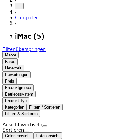
...
/
Computer
/
iMac (5)
Filter überspringen
Marke
Farbe
Lieferzeit
Bewertungen
Preis
Produktgruppe
Betriebssystem
Produkt-Typ
Kategorien
Filtern / Sortieren
Filtern & Sortieren
Ansicht wechseln
Sortieren
Galerieansicht
Listenansicht