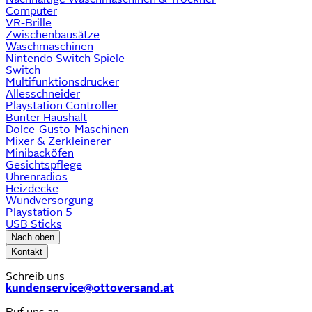
Computer
VR-Brille
Zwischenbausätze
Waschmaschinen
Nintendo Switch Spiele
Switch
Multifunktionsdrucker
Allesschneider
Playstation Controller
Bunter Haushalt
Dolce-Gusto-Maschinen
Mixer & Zerkleinerer
Minibacköfen
Gesichtspflege
Uhrenradios
Heizdecke
Wundversorgung
Playstation 5
USB Sticks
Nach oben
Kontakt
Schreib uns
kundenservice@ottoversand.at
Ruf uns an