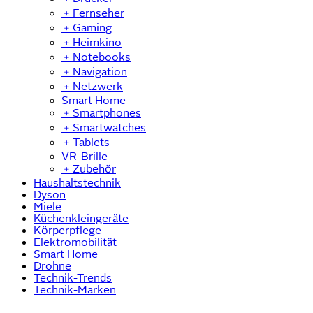
﹢
Fernseher
﹢
Gaming
﹢
Heimkino
﹢
Notebooks
﹢
Navigation
﹢
Netzwerk
Smart Home
﹢
Smartphones
﹢
Smartwatches
﹢
Tablets
VR-Brille
﹢
Zubehör
Haushaltstechnik
Dyson
Miele
Küchenkleingeräte
Körperpflege
Elektromobilität
Smart Home
Drohne
Technik-Trends
Technik-Marken