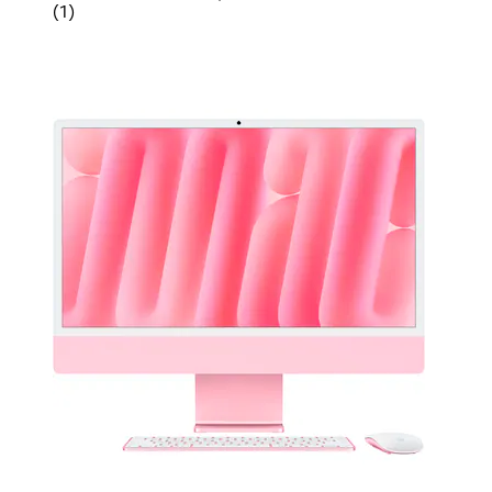
(
1
)