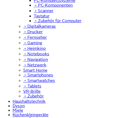
PC-Komplettsysteme
﹢
PC-Komponenten
﹢
Scanner
Tastatur
﹢
Zubehör für Computer
﹢
Digitalkameras
﹢
Drucker
﹢
Fernseher
﹢
Gaming
﹢
Heimkino
﹢
Notebooks
﹢
Navigation
﹢
Netzwerk
Smart Home
﹢
Smartphones
﹢
Smartwatches
﹢
Tablets
VR-Brille
﹢
Zubehör
Haushaltstechnik
Dyson
Miele
Küchenkleingeräte