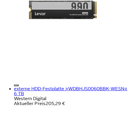
externe HDD-Festplatte »WDBHJS0060BBK-WESN«
6 TB
Western Digital
Aktueller Preis
205,29 €