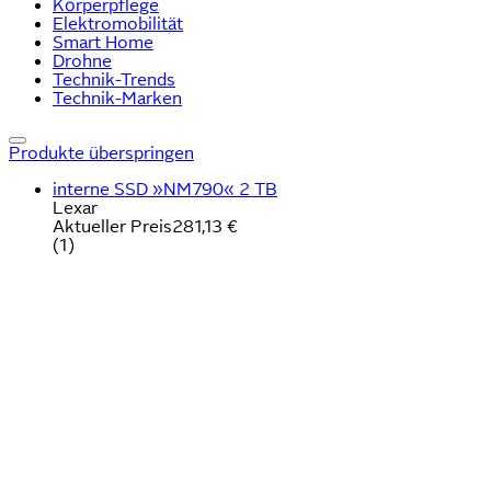
Körperpflege
Elektromobilität
Smart Home
Drohne
Technik-Trends
Technik-Marken
Produkte überspringen
interne SSD »NM790« 2 TB
Lexar
Aktueller Preis
281,13 €
(
1
)