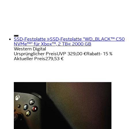
SSD-Festplatte »SSD-Festplatte "WD_BLACK™ C50
NVMe™" für Xbox™, 2 TB« 2000 GB
Western Digital
Ursprünglicher Preis
UVP 329,00 €
Rabatt
- 15 %
Aktueller Preis
279,53 €