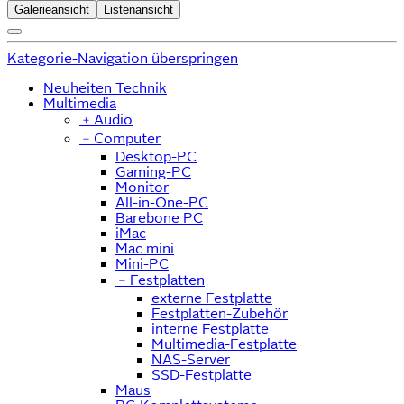
Galerieansicht
Listenansicht
Kategorie-Navigation überspringen
Neuheiten Technik
Multimedia
﹢
Audio
﹣
Computer
Desktop-PC
Gaming-PC
Monitor
All-in-One-PC
Barebone PC
iMac
Mac mini
Mini-PC
﹣
Festplatten
externe Festplatte
Festplatten-Zubehör
interne Festplatte
Multimedia-Festplatte
NAS-Server
SSD-Festplatte
Maus