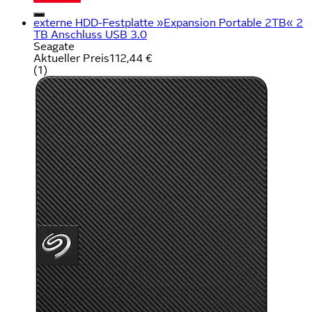
externe HDD-Festplatte »Expansion Portable 2TB« 2
TB Anschluss USB 3.0
Seagate
Aktueller Preis
112,44 €
(
1
)