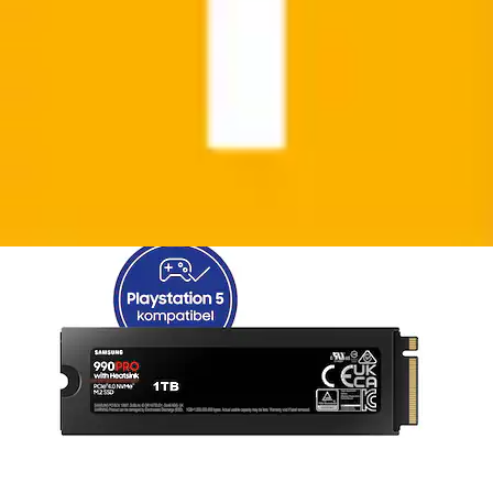
interne SSD »990 PRO Heatsink« 1 TB Anschluss
M.2 mit Kühlkörper
Samsung
Aktueller Preis
ab
328,10 €