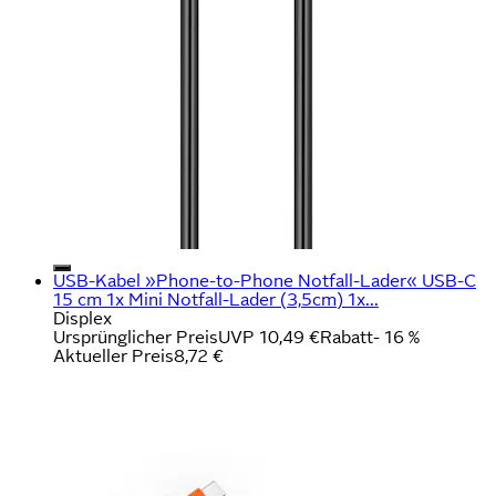
USB-Kabel »Phone-to-Phone Notfall-Lader« USB-C
15 cm 1x Mini Notfall-Lader (3,5cm) 1x...
Displex
Ursprünglicher Preis
UVP 10,49 €
Rabatt
- 16 %
Aktueller Preis
8,72 €