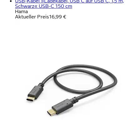
USB-Kabel »Ladekabel, USB C auf USB C, 1,5 m,
Schwarz« USB-C 150 cm
Hama
Aktueller Preis
16,99 €