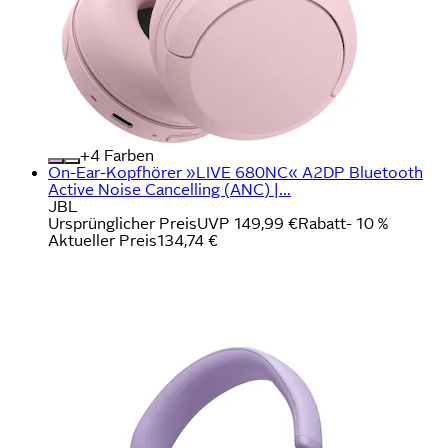
+
Farben
On-Ear-Kopfhörer »LIVE 680NC« A2DP Bluetooth
Active Noise Cancelling (ANC) |...
JBL
Ursprünglicher Preis
UVP 149,99 €
Rabatt
- 10 %
Aktueller Preis
134,74 €