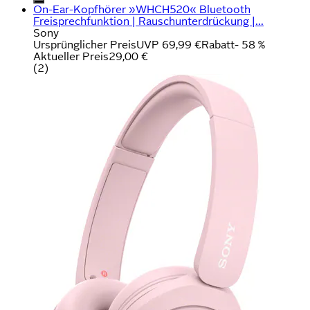
On-Ear-Kopfhörer »WHCH520« Bluetooth
Freisprechfunktion | Rauschunterdrückung |...
Sony
Ursprünglicher Preis
UVP 69,99 €
Rabatt
- 58 %
Aktueller Preis
29,00 €
(
2
)