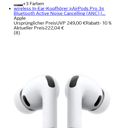
+
Farben
wireless In-Ear-Kopfhörer »AirPods Pro 3«
Bluetooth Active Noise Cancelling (ANC) |...
Apple
Ursprünglicher Preis
UVP 249,00 €
Rabatt
- 10 %
Aktueller Preis
222,04 €
(
8
)