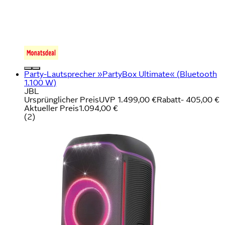
Party-Lautsprecher »PartyBox Ultimate« (Bluetooth
1.100 W)
JBL
Ursprünglicher Preis
UVP 1.499,00 €
Rabatt
- 405,00 €
Aktueller Preis
1.094,00 €
(
2
)