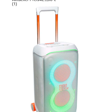
(
1
)