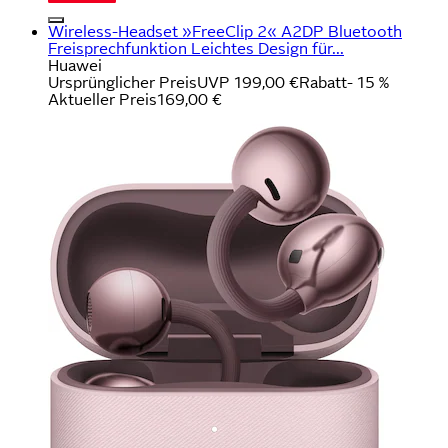
Wireless-Headset »FreeClip 2« A2DP Bluetooth
Freisprechfunktion Leichtes Design für...
Huawei
Ursprünglicher Preis
UVP 199,00 €
Rabatt
- 15 %
Aktueller Preis
169,00 €