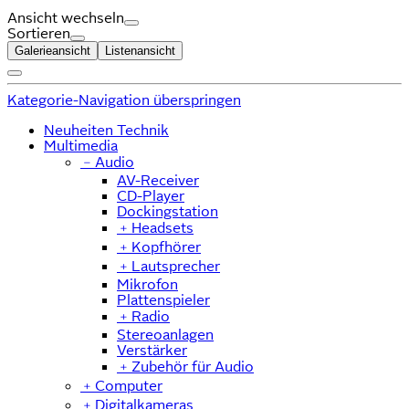
Ansicht wechseln
Sortieren
Galerieansicht
Listenansicht
Kategorie-Navigation überspringen
Neuheiten Technik
Multimedia
﹣
Audio
AV-Receiver
CD-Player
Dockingstation
﹢
Headsets
﹢
Kopfhörer
﹢
Lautsprecher
Mikrofon
Plattenspieler
﹢
Radio
Stereoanlagen
Verstärker
﹢
Zubehör für Audio
﹢
Computer
﹢
Digitalkameras