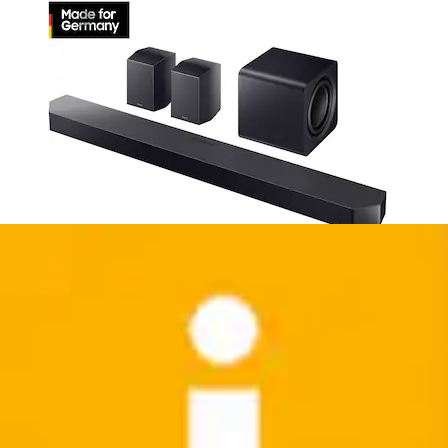
wireless In-Ear-Kopfhörer »Tune 245NC TWS« A2DP
Bluetooth (Advanced Audio Distribution...
JBL
Ursprünglicher Preis
UVP 99,99 €
Rabatt
- 40 %