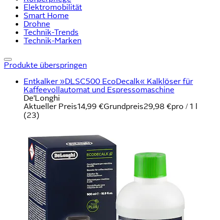
Elektromobilität
Smart Home
Drohne
Technik-Trends
Technik-Marken
Produkte überspringen
Entkalker »DLSC500 EcoDecalk« Kalklöser für
Kaffeevollautomat und Espressomaschine
De'Longhi
Aktueller Preis
14,99 €
Grundpreis
29,98 €
pro
/
1 l
(
23
)