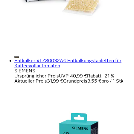
Entkalker »TZ80032A« Entkalkungstabletten für
Kaffeevollautomaten
SIEMENS
Ursprünglicher Preis
UVP 40,99 €
Rabatt
- 21 %
Aktueller Preis
31,99 €
Grundpreis
3,55 €
pro
/
1 Stk