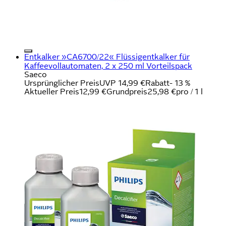
Entkalker »CA6700/22« Flüssigentkalker für
Kaffeevollautomaten, 2 x 250 ml Vorteilspack
Saeco
Ursprünglicher Preis
UVP 14,99 €
Rabatt
- 13 %
Aktueller Preis
12,99 €
Grundpreis
25,98 €
pro
/
1 l