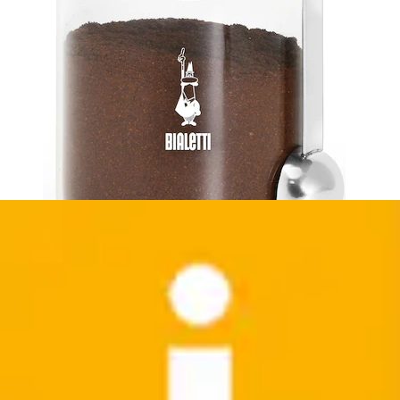
Wiederbefüllbare Kaffeepads »Dauerpad 2er Set,
Senseo, baugleiche Padmaschinen,...
Xavax
Aktueller Preis
7,70 €