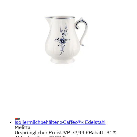
Isoliermilchbehälter »Caffeo®« Edelstahl
Melitta
Ursprünglicher Preis
UVP 72,99 €
Rabatt
- 31 %