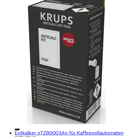
Entkalker »TZ80003A« für Kaffeevollautomaten