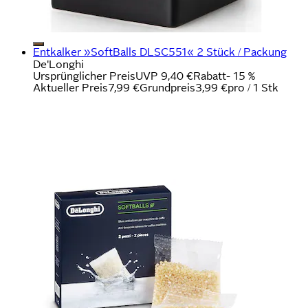
Entkalker »SoftBalls DLSC551« 2 Stück / Packung
De'Longhi
Ursprünglicher Preis
UVP 9,40 €
Rabatt
- 15 %
Aktueller Preis
7,99 €
Grundpreis
3,99 €
pro
/
1 Stk