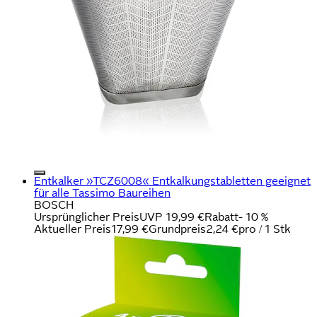
Entkalker »TCZ6008« Entkalkungstabletten geeignet
für alle Tassimo Baureihen
BOSCH
Ursprünglicher Preis
UVP 19,99 €
Rabatt
- 10 %
Aktueller Preis
17,99 €
Grundpreis
2,24 €
pro
/
1 Stk