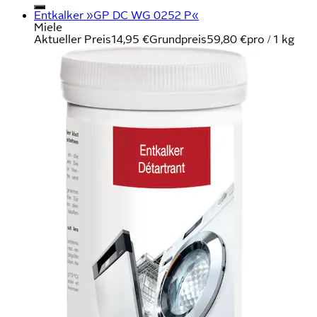
Entkalker »GP DC WG 0252 P«
Miele
Aktueller Preis
14,95 €
Grundpreis
59,80 €
pro
/
1 kg