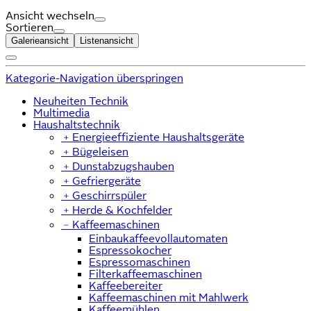
Ansicht wechseln
Sortieren
Galerieansicht
Listenansicht
Kategorie-Navigation überspringen
Neuheiten Technik
Multimedia
Haushaltstechnik
﹢
Energieeffiziente Haushaltsgeräte
﹢
Bügeleisen
﹢
Dunstabzugshauben
﹢
Gefriergeräte
﹢
Geschirrspüler
﹢
Herde & Kochfelder
﹣
Kaffeemaschinen
Einbaukaffeevollautomaten
Espressokocher
Espressomaschinen
Filterkaffeemaschinen
Kaffeebereiter
Kaffeemaschinen mit Mahlwerk
Kaffeemühlen