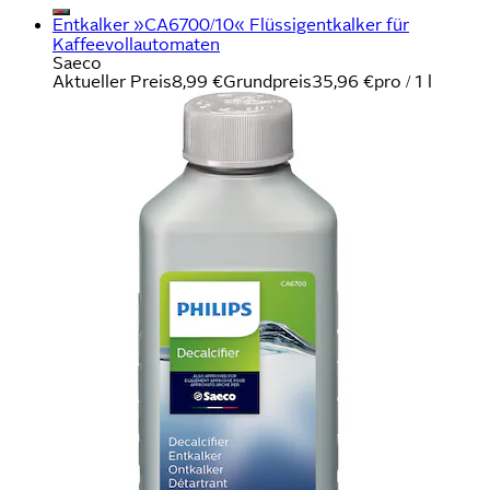
Entkalker »CA6700/10« Flüssigentkalker für
Kaffeevollautomaten
Saeco
Aktueller Preis
8,99 €
Grundpreis
35,96 €
pro
/
1 l