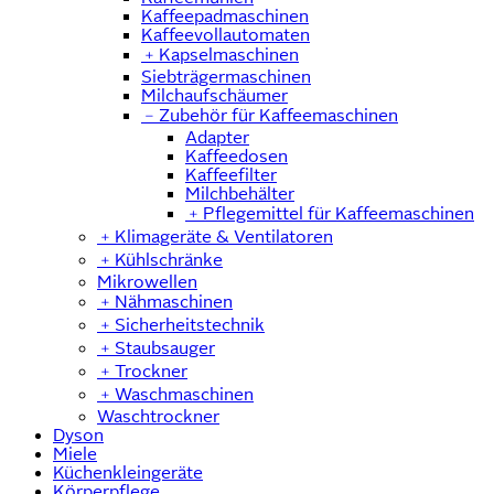
Kaffeepadmaschinen
Kaffeevollautomaten
﹢
Kapselmaschinen
Siebträgermaschinen
Milchaufschäumer
﹣
Zubehör für Kaffeemaschinen
Adapter
Kaffeedosen
Kaffeefilter
Milchbehälter
﹢
Pflegemittel für Kaffeemaschinen
﹢
Klimageräte & Ventilatoren
﹢
Kühlschränke
Mikrowellen
﹢
Nähmaschinen
﹢
Sicherheitstechnik
﹢
Staubsauger
﹢
Trockner
﹢
Waschmaschinen
Waschtrockner
Dyson
Miele
Küchenkleingeräte
Körperpflege