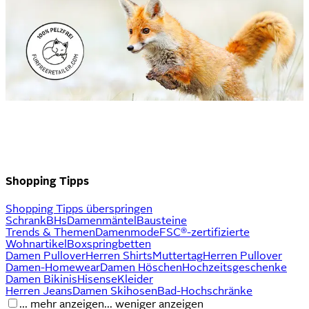
Shopping Tipps
Shopping Tipps überspringen
Schrank
BHs
Damenmäntel
Bausteine
Trends & Themen
Damenmode
FSC®-zertifizierte
Wohnartikel
Boxspringbetten
Damen Pullover
Herren Shirts
Muttertag
Herren Pullover
Damen-Homewear
Damen Höschen
Hochzeitsgeschenke
Damen Bikinis
Hisense
Kleider
Herren Jeans
Damen Skihosen
Bad-Hochschränke
... mehr anzeigen
... weniger anzeigen