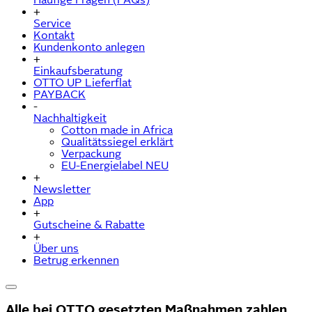
+
Service
Kontakt
Kundenkonto anlegen
+
Einkaufsberatung
OTTO UP Lieferflat
PAYBACK
-
Nachhaltigkeit
Cotton made in Africa
Qualitätssiegel erklärt
Verpackung
EU-Energielabel NEU
+
Newsletter
App
+
Gutscheine & Rabatte
+
Über uns
Betrug erkennen
Alle bei OTTO gesetzten Maßnahmen zahlen