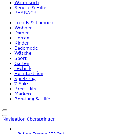
Warenkorb
Service & Hilfe
PAYBACK
Trends & Themen
Wohnen
Damen
Herren
Kinder
Bademode
Wäsche
Sport
Garten
Technik
Heimtextilien
Spielzeug
% Sale
Preis-Hits
Marken
Beratung & Hilfe
Navigation überspringen
+
Häufige Fragen (FAQs)