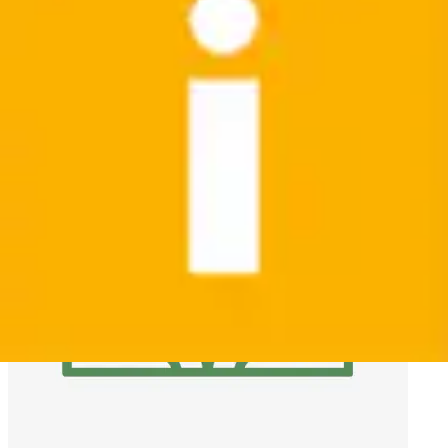
Für den Versand an unsere Kund*innen verwenden wir
Umverpackungen, die zu mindestens 80 % aus recyceltem
Kunststoff oder FSC®-zertifizierter Pappe bestehen.