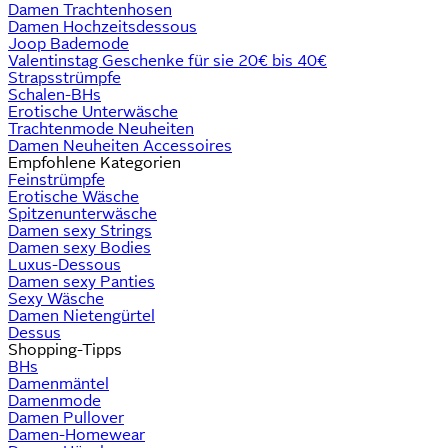
Damen Trachtenhosen
Damen Hochzeitsdessous
Joop Bademode
Valentinstag Geschenke für sie 20€ bis 40€
Strapsstrümpfe
Schalen-BHs
Erotische Unterwäsche
Trachtenmode Neuheiten
Damen Neuheiten Accessoires
Empfohlene Kategorien
Feinstrümpfe
Erotische Wäsche
Spitzenunterwäsche
Damen sexy Strings
Damen sexy Bodies
Luxus-Dessous
Damen sexy Panties
Sexy Wäsche
Damen Nietengürtel
Dessus
Shopping-Tipps
BHs
Damenmäntel
Damenmode
Damen Pullover
Damen-Homewear