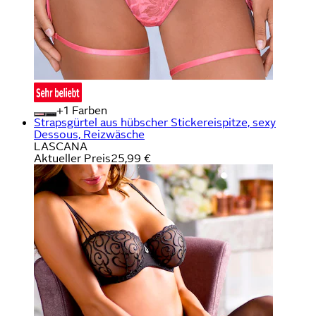
+
Farben
Strapsgürtel aus hübscher Stickereispitze, sexy
Dessous, Reizwäsche
LASCANA
Aktueller Preis
25,99 €