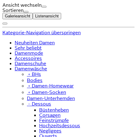
Ansicht wechseln
Sortieren
Galerieansicht
Listenansicht
Kategorie-Navigation überspringen
Neuheiten Damen
Sehr beliebt
Damenmode
Accessoires
Damenschuhe
Damenwäsche
﹢
BHs
Bodies
﹢
Damen-Homewear
﹢
Damen-Socken
Damen-Unterhemden
﹣
Dessous
Büstenheben
Corsagen
Feinstrümpfe
Hochzeitsdessous
Negligees
Ouverts