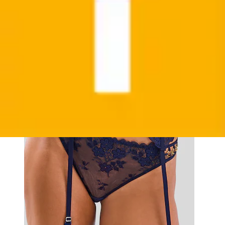
Strapsgürtel mit dekorativem Ringdetail, sexy
Dessous, Reizwäsche
LASCANA
Aktueller Preis
ab
23,99 €