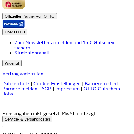
Offizieller Partner von OTTO
Über OTTO
Zum Newsletter anmelden und 15 € Gutschein
sichern.
Studentenrabatt
Widerruf
Vertrag widerrufen
Datenschutz
|
Cookie-Einstellungen
|
Barrierefreiheit
|
Barriere melden
|
AGB
|
Impressum
|
OTTO Gutschein
|
Jobs
Preisangaben inkl. gesetzl. MwSt. und zzgl.
Service- & Versandkosten
.