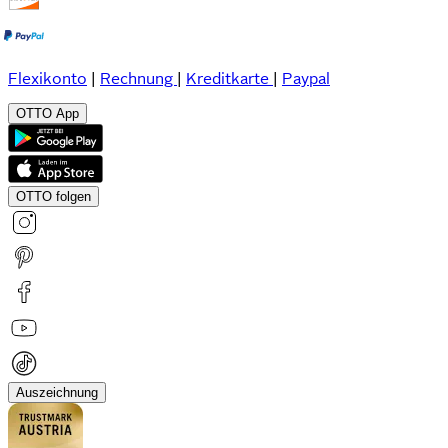
Flexikonto
|
Rechnung
|
Kreditkarte
|
Paypal
OTTO App
OTTO folgen
Auszeichnung