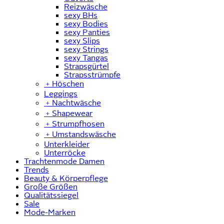
Reizwäsche
sexy BHs
sexy Bodies
sexy Panties
sexy Slips
sexy Strings
sexy Tangas
Strapsgürtel
Strapsstrümpfe
﹢
Höschen
Leggings
﹢
Nachtwäsche
﹢
Shapewear
﹢
Strumpfhosen
﹢
Umstandswäsche
Unterkleider
Unterröcke
Trachtenmode Damen
Trends
Beauty & Körperpflege
Große Größen
Qualitätssiegel
Sale
Mode-Marken