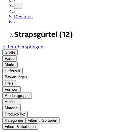
...
/
Dessous
/
Strapsgürtel (12)
Filter überspringen
Größe
Farbe
Marke
Lieferzeit
Bewertungen
Preis
Für wen
Produktgruppe
Anlässe
Material
Produkt-Typ
Kategorien
Filtern / Sortieren
Filtern & Sortieren