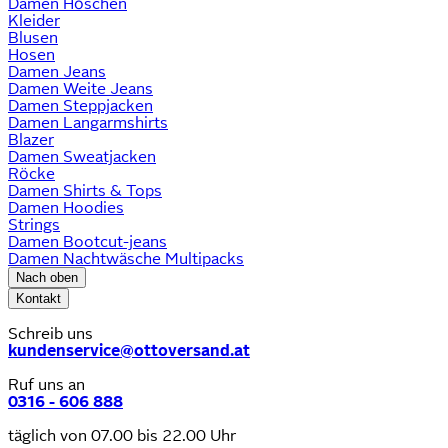
Damen Höschen
Kleider
Blusen
Hosen
Damen Jeans
Damen Weite Jeans
Damen Steppjacken
Damen Langarmshirts
Blazer
Damen Sweatjacken
Röcke
Damen Shirts & Tops
Damen Hoodies
Strings
Damen Bootcut-jeans
Damen Nachtwäsche Multipacks
Nach oben
Kontakt
Schreib uns
kundenservice@ottoversand.at
Ruf uns an
0316 - 606 888
täglich von 07.00 bis 22.00 Uhr