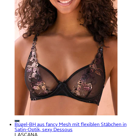
Bügel-BH aus fancy Mesh mit flexiblen Stäbchen in
Satin-Optik, sexy Dessous
LASCANA