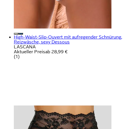
High-Waist-Slip-Ouvert mit aufregender Schnürung,
Reizwäsche, sexy Dessous
LASCANA
Aktueller Preis
ab
28,99 €
(
1
)