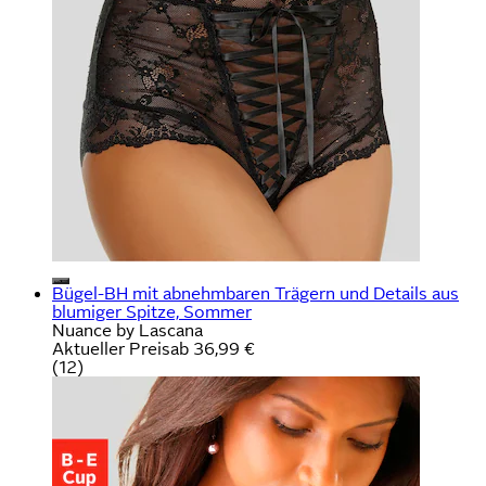
Bügel-BH mit abnehmbaren Trägern und Details aus
blumiger Spitze, Sommer
Nuance by Lascana
Aktueller Preis
ab
36,99 €
(
12
)