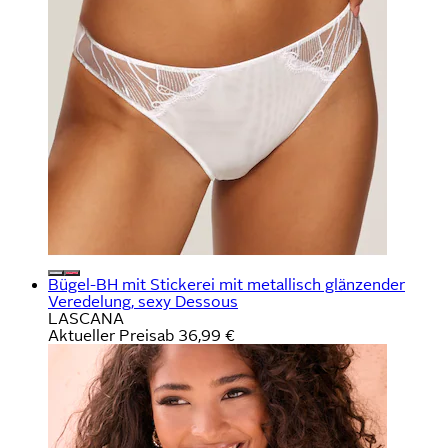
Bügel-BH mit Stickerei mit metallisch glänzender
Veredelung, sexy Dessous
LASCANA
Aktueller Preis
ab
36,99 €