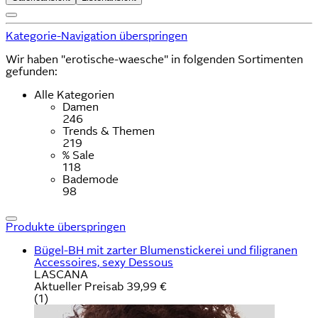
Kategorie-Navigation überspringen
Wir haben "erotische-waesche" in folgenden Sortimenten
gefunden:
Alle Kategorien
Damen
246
Trends & Themen
219
% Sale
118
Bademode
98
Produkte überspringen
Bügel-BH mit zarter Blumenstickerei und filigranen
Accessoires, sexy Dessous
LASCANA
Aktueller Preis
ab
39,99 €
(
1
)