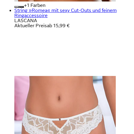
+
Farben
String »Romea« mit sexy Cut-Outs und feinem
Ringaccessoire
LASCANA
Aktueller Preis
ab
15,99 €