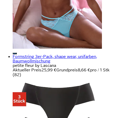
Formstring 3er-Pack, shape wear, unifarben,
Baumwollmischung
petite fleur by Lascana
Aktueller Preis
25,99 €
Grundpreis
8,66 €
pro
/
1 Stk
(
82
)