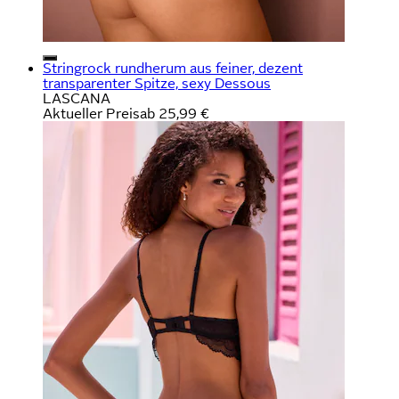
Stringrock rundherum aus feiner, dezent
transparenter Spitze, sexy Dessous
LASCANA
Aktueller Preis
ab
25,99 €