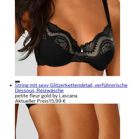
String mit sexy Glitzerkettendetail, verführerische
Dessous, Reizwäsche
petite fleur gold by Lascana
Aktueller Preis
15,99 €