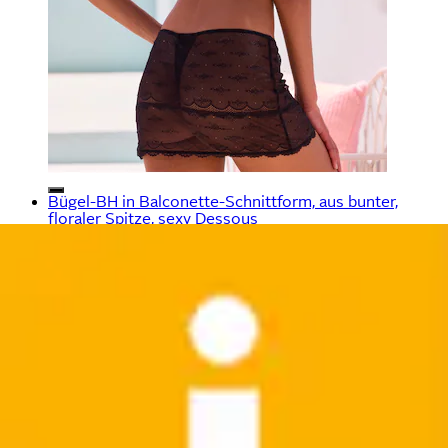
Bügel-BH in Balconette-Schnittform, aus bunter,
floraler Spitze, sexy Dessous
Vivance
Aktueller Preis
ab
36,99 €
(
1
)