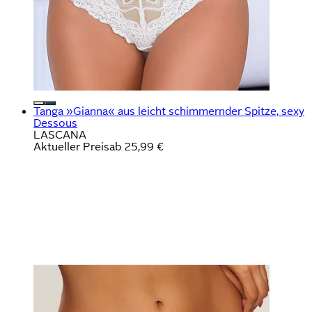
Tanga »Gianna« aus leicht schimmernder Spitze, sexy
Dessous
LASCANA
Aktueller Preis
ab
25,99 €