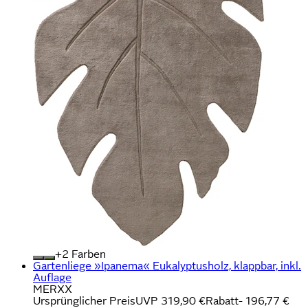
+
Farben
Gartenliege »Ipanema« Eukalyptusholz, klappbar, inkl.
Auflage
MERXX
Ursprünglicher Preis
UVP 319,90 €
Rabatt
- 196,77 €