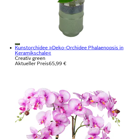
Kunstorchidee »Deko-Orchidee Phalaenopsis in
Keramikschale«
Creativ green
Aktueller Preis
65,99 €