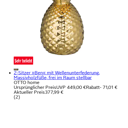
2-Sitzer »Ben« mit Wellenunterfederung,
Massivholzfüße, frei im Raum stellbar
OTTO home
Ursprünglicher Preis
UVP 449,00 €
Rabatt
- 71,01 €
Aktueller Preis
377,99 €
(
2
)