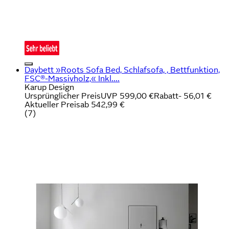
Daybett »Roots Sofa Bed, Schlafsofa, , Bettfunktion,
FSC®-Massivholz,« Inkl....
Karup Design
Ursprünglicher Preis
UVP 599,00 €
Rabatt
- 56,01 €
Aktueller Preis
ab
542,99 €
(
7
)