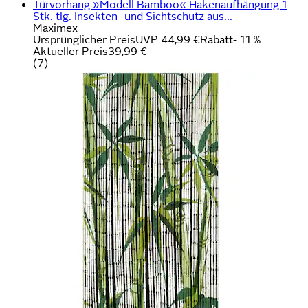
Türvorhang »Modell Bamboo« Hakenaufhängung 1
Stk. tlg. Insekten- und Sichtschutz aus...
Maximex
Ursprünglicher Preis
UVP 44,99 €
Rabatt
- 11 %
Aktueller Preis
39,99 €
(
7
)