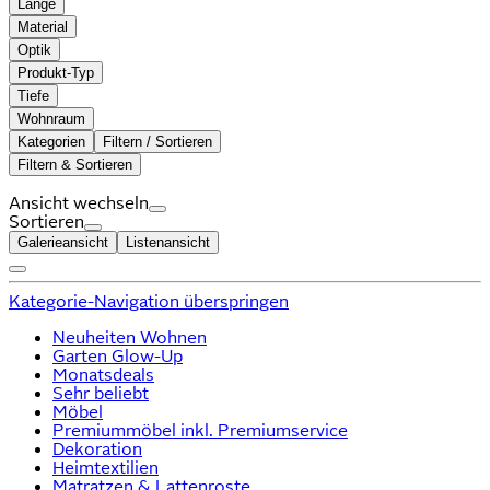
Länge
Material
Optik
Produkt-Typ
Tiefe
Wohnraum
Kategorien
Filtern / Sortieren
Filtern & Sortieren
Ansicht wechseln
Sortieren
Galerieansicht
Listenansicht
Kategorie-Navigation überspringen
Neuheiten Wohnen
Garten Glow-Up
Monatsdeals
Sehr beliebt
Möbel
Premiummöbel inkl. Premiumservice
Dekoration
Heimtextilien
Matratzen & Lattenroste