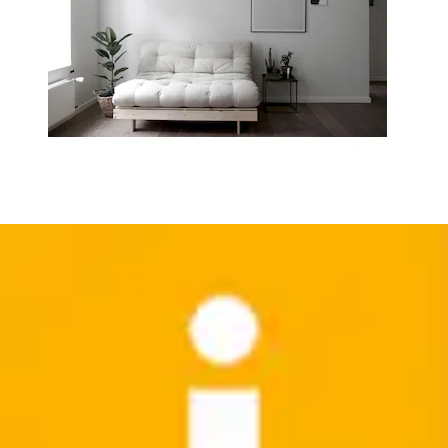
+
Farben
Tischleuchte »Linnea Pilz Lampe« E14 1 Stk.
Pilzleuchte, Tischlampe, Metallsockel,...
LeGer Home by Lena Gercke
Ursprünglicher Preis
UVP 69,99 €
Rabatt
- 50 %
Aktueller Preis
34,99 €
(
1
)