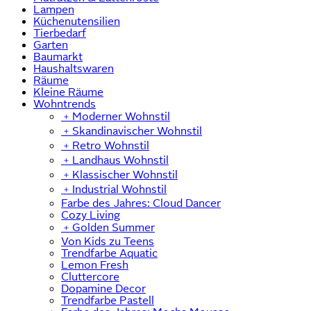
Lampen
Küchenutensilien
Tierbedarf
Garten
Baumarkt
Haushaltswaren
Räume
Kleine Räume
Wohntrends
﹢
Moderner Wohnstil
﹢
Skandinavischer Wohnstil
﹢
Retro Wohnstil
﹢
Landhaus Wohnstil
﹢
Klassischer Wohnstil
﹢
Industrial Wohnstil
Farbe des Jahres: Cloud Dancer
Cozy Living
﹢
Golden Summer
Von Kids zu Teens
Trendfarbe Aquatic
Lemon Fresh
Cluttercore
Dopamine Decor
Trendfarbe Pastell