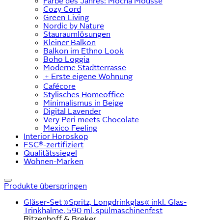
Farbe des Jahres: Mocha Mousse
Cozy Cord
Green Living
Nordic by Nature
Stauraumlösungen
Kleiner Balkon
Balkon im Ethno Look
Boho Loggia
Moderne Stadtterrasse
﹢
Erste eigene Wohnung
Cafécore
Stylisches Homeoffice
Minimalismus in Beige
Digital Lavender
Very Peri meets Chocolate
Mexico Feeling
Interior Horoskop
FSC®-zertifiziert
Qualitätssiegel
Wohnen-Marken
Produkte überspringen
Gläser-Set »Spritz, Longdrinkglas« inkl. Glas-
Trinkhalme, 590 ml, spülmaschinenfest
Ritzenhoff & Breker