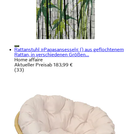
Rattanstuhl »Papasansessel« () aus geflochtenem
Rattan, in verschiedenen Größen...
Home affaire
Aktueller Preis
ab
183,99 €
(
33
)